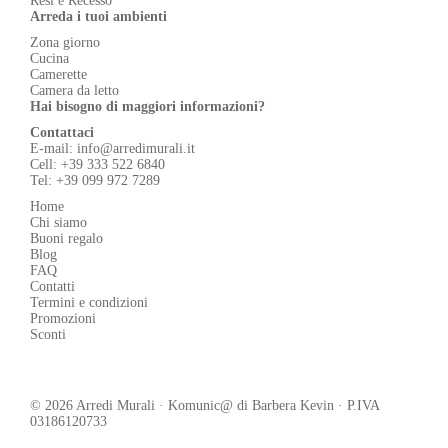
Resi e Recesso
Arreda i tuoi ambienti
Zona giorno
Cucina
Camerette
Camera da letto
Hai bisogno di maggiori informazioni?
Contattaci
E-mail:
info@arredimurali.it
Cell:
+39 333 522 6840
Tel:
+39 099 972 7289
Home
Chi siamo
Buoni regalo
Blog
FAQ
Contatti
Termini e condizioni
Promozioni
Sconti
© 2026 Arredi Murali · Komunic@ di Barbera Kevin · P.IVA
03186120733