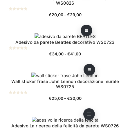
a
WS0826
ha
scelte
€31,00
più
nella
Fascia
0
€
20,00
-
€
29,00
varianti.
pagina
s
di
u
Le
del
5
prezzo:
opzioni
prodotto
da
Questo
possono
€20,00
Adesivo da parete Beatles decorativo WS0723
prodotto
essere
a
ha
scelte
€29,00
Fascia
0
€
34,00
-
€
41,00
più
nella
s
di
u
varianti.
pagina
5
prezzo:
Le
del
da
opzioni
prodotto
Questo
€34,00
possono
Wall sticker frase John Lennon decorazione murale
prodotto
a
WS0725
essere
ha
€41,00
scelte
più
Fascia
0
€
25,00
-
€
30,00
nella
varianti.
s
di
u
pagina
Le
5
prezzo:
del
opzioni
da
prodotto
Questo
possono
€25,00
Adesivo La ricerca della felicità da parete WS0726
prodotto
essere
a