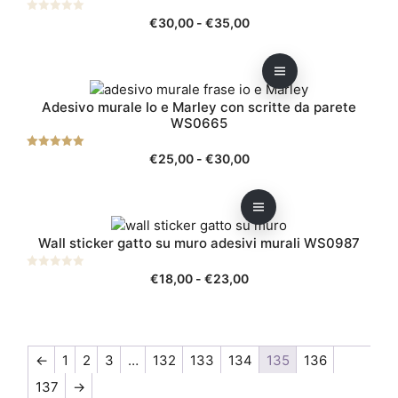
ha
scelte
€30,00
Fascia
0
€
30,00
-
€
35,00
più
nella
s
di
u
varianti.
pagina
5
prezzo:
Le
del
da
opzioni
prodotto
Questo
€30,00
possono
Adesivo murale Io e Marley con scritte da parete
prodotto
a
WS0665
essere
ha
€35,00
scelte
più
Fascia
5.00
€
25,00
-
€
30,00
nella
varianti.
su 5
di
pagina
Le
prezzo:
del
opzioni
da
prodotto
Questo
possono
€25,00
Wall sticker gatto su muro adesivi murali WS0987
prodotto
essere
a
ha
scelte
€30,00
Fascia
0
€
18,00
-
€
23,00
più
nella
s
di
u
varianti.
pagina
5
prezzo:
Le
del
da
opzioni
prodotto
€18,00
←
1
2
3
…
132
133
134
135
136
possono
a
essere
137
→
€23,00