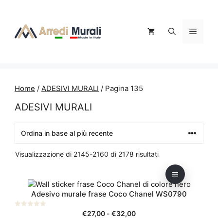
Vai
al
contenuto
Menu
Home
/
ADESIVI MURALI
/ Pagina 135
ADESIVI MURALI
Ordina
Visualizzazione di 2145-2160 di 2178 risultati
in
base
Questo
al
Adesivo murale frase Coco Chanel WS0790
prodotto
più
ha
recente
Fascia
0
€
27,00
-
€
32,00
più