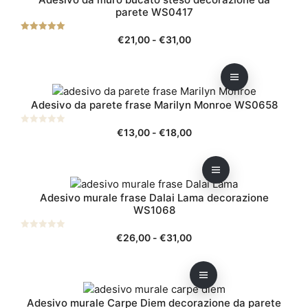
prodotto
a
parete WS0417
essere
ha
€19,00
scelte
più
Fascia
5.00
€
21,00
-
€
31,00
nella
varianti.
su 5
di
pagina
Le
prezzo:
del
opzioni
da
prodotto
Questo
possono
€21,00
Adesivo da parete frase Marilyn Monroe WS0658
prodotto
essere
a
ha
scelte
€31,00
Fascia
0
€
13,00
-
€
18,00
più
nella
s
di
u
varianti.
pagina
5
prezzo:
Le
del
da
opzioni
prodotto
Questo
€13,00
possono
Adesivo murale frase Dalai Lama decorazione
prodotto
a
WS1068
essere
ha
€18,00
scelte
più
Fascia
0
€
26,00
-
€
31,00
nella
varianti.
s
di
u
pagina
Le
5
prezzo:
del
opzioni
da
prodotto
Questo
possono
€26,00
Adesivo murale Carpe Diem decorazione da parete
prodotto
essere