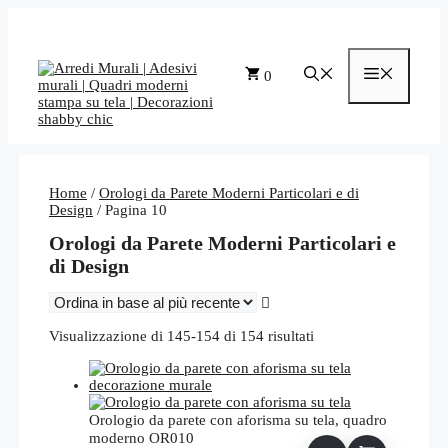
Vai
al
contenuto
Menu
0
Home
/
Orologi da Parete Moderni Particolari e di
Design
/ Pagina 10
Orologi da Parete Moderni Particolari e
di Design
Ordina
Visualizzazione di 145-154 di 154 risultati
in
base
al
più
Orologio da parete con aforisma su tela, quadro
recente
moderno OR010