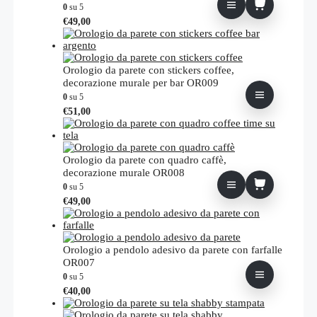
0
su 5
€
49,00
Orologio da parete con stickers coffee,
decorazione murale per bar OR009
0
su 5
Questo
€
51,00
prodotto
ha
più
varianti.
Orologio da parete con quadro caffè,
Le
decorazione murale OR008
opzioni
0
su 5
possono
€
49,00
essere
scelte
nella
pagina
Orologio a pendolo adesivo da parete con farfalle
del
OR007
prodotto
0
su 5
Questo
€
40,00
prodotto
ha