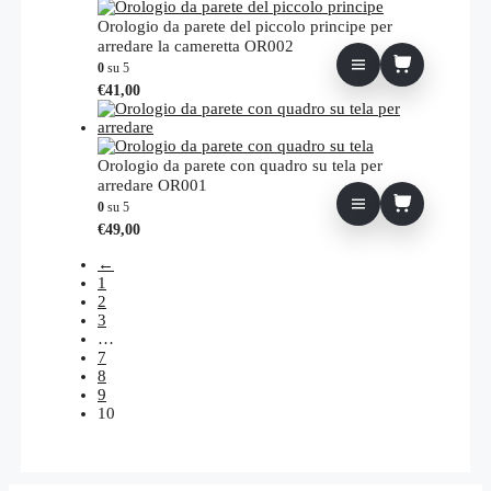
ha
scelte
più
Orologio da parete del piccolo principe per
nella
varianti.
arredare la cameretta OR002
pagina
Le
0
su 5
del
opzioni
prodotto
€
41,00
possono
essere
scelte
nella
Orologio da parete con quadro su tela per
pagina
arredare OR001
del
0
su 5
prodotto
€
49,00
←
1
2
3
…
7
8
9
10