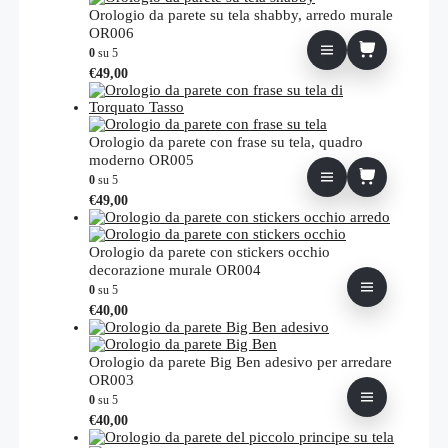
più
Orologio da parete su tela shabby, arredo murale
varianti.
OR006
Le
0
su 5
opzioni
€
49,00
possono
essere
scelte
nella
Orologio da parete con frase su tela, quadro
pagina
moderno OR005
del
0
su 5
prodotto
€
49,00
Orologio da parete con stickers occhio
decorazione murale OR004
0
su 5
Questo
€
40,00
prodotto
ha
più
Orologio da parete Big Ben adesivo per arredare
varianti.
OR003
Le
0
su 5
opzioni
Questo
€
40,00
possono
prodotto
essere