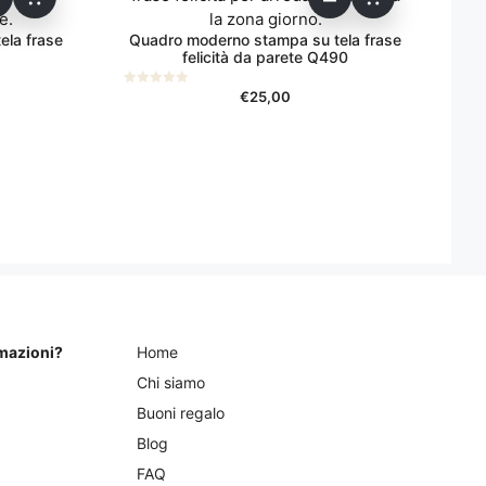
ela frase
Quadro moderno stampa su tela frase
felicità da parete Q490
€
25,00
0
s
u
5
rmazioni?
Home
Chi siamo
Buoni regalo
Blog
FAQ