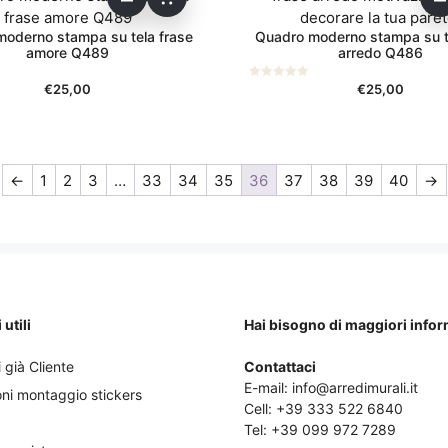
oderno stampa su tela frase
Quadro moderno stampa su t
amore Q489
arredo Q486
€
25,00
€
25,00
0
s
u
5
←
1
2
3
…
33
34
35
36
37
38
39
40
→
utili
Hai bisogno di maggiori info
 già Cliente
Contattaci
E-mail:
info@arredimurali.it
oni montaggio stickers
Cell:
+39 333 522 6840
Tel:
+39 099 972 7289