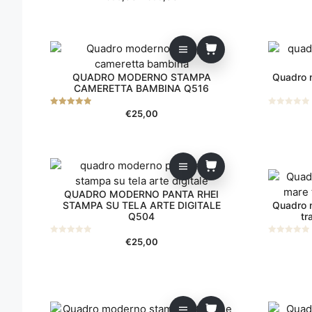
s
s
Le
di
u
u
5
5
opzioni
prezzo:
da
possono
€95,00
essere
a
scelte
€99,00
QUADRO MODERNO STAMPA
Quadro 
nella
CAMERETTA BAMBINA Q516
pagina
del
€
25,00
5.00
0
su 5
s
prodotto
u
5
QUADRO MODERNO PANTA RHEI
STAMPA SU TELA ARTE DIGITALE
Quadro 
Q504
tr
€
25,00
0
0
s
s
u
u
5
5