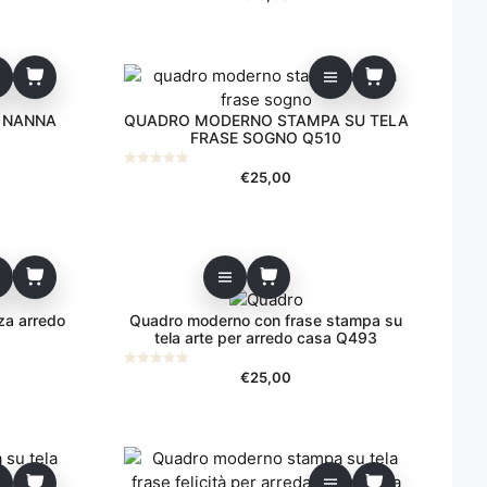
s
u
5
 NANNA
QUADRO MODERNO STAMPA SU TELA
FRASE SOGNO Q510
€
25,00
0
s
u
5
za arredo
Quadro moderno con frase stampa su
tela arte per arredo casa Q493
€
25,00
0
s
u
5