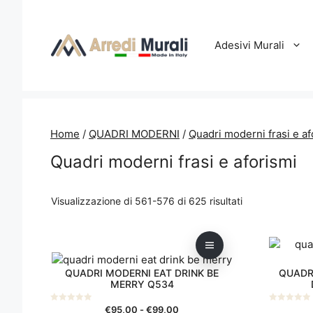
Vai
al
contenuto
Adesivi Murali
Home
/
QUADRI MODERNI
/
Quadri moderni frasi e af
Quadri moderni frasi e aforismi
Ordina
Visualizzazione di 561-576 di 625 risultati
in
base
Questo
al
prodotto
più
QUADRI MODERNI EAT DRINK BE
QUADR
ha
recente
MERRY Q534
più
varianti.
Fascia
€
95,00
-
€
99,00
0
0