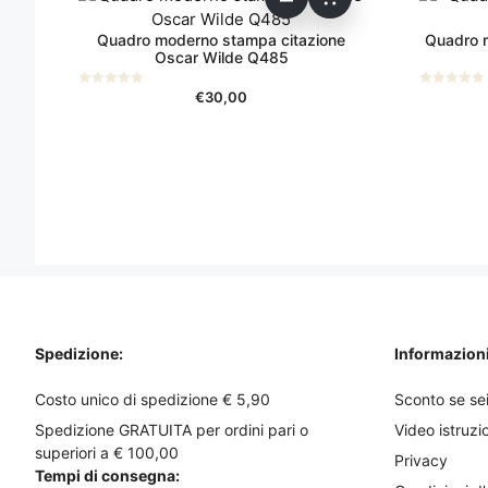
Quadro moderno stampa citazione
Quadro m
Oscar Wilde Q485
€
30,00
0
0
s
s
u
u
5
5
Spedizione:
Informazioni 
Costo unico di spedizione € 5,90
Sconto se sei
Spedizione GRATUITA per ordini pari o
Video istruzi
superiori a € 100,00
Privacy
Tempi di consegna: