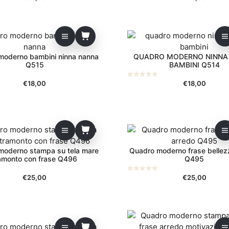
s
u
5
moderno bambini ninna nanna
QUADRO MODERNO NINNA
Q515
BAMBINI Q514
€
18,00
€
18,00
0
s
u
5
moderno stampa su tela mare
Quadro moderno frase bellez
amonto con frase Q496
Q495
€
25,00
€
25,00
0
s
u
5