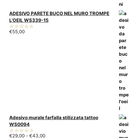
ADESIVO PARETE BUCO NEL MURO TROMPE
L'OEIL WS339-15
€
55,00
0
s
u
5
Adesivo murale farfalla stilizzata tattoo
WS0094
Fascia
€
29,00
-
€
43,00
0