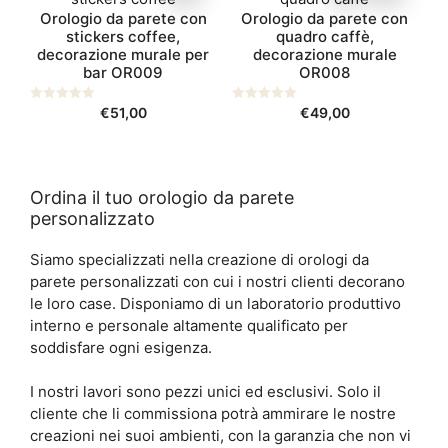
nella
Orologio da parete con
Orologio da parete con
ha
pagina
stickers coffee,
quadro caffè,
più
del
decorazione murale per
decorazione murale
varianti.
bar OR009
OR008
prodotto
Le
opzioni
0
€
51,00
0
€
49,00
s
s
possono
u
u
5
5
essere
scelte
nella
Ordina il tuo orologio da parete
personalizzato
pagina
del
Siamo specializzati nella creazione di orologi da
prodotto
parete personalizzati con cui i nostri clienti decorano
le loro case. Disponiamo di un laboratorio produttivo
interno e personale altamente qualificato per
soddisfare ogni esigenza.
I nostri lavori sono pezzi unici ed esclusivi. Solo il
cliente che li commissiona potrà ammirare le nostre
creazioni nei suoi ambienti, con la garanzia che non vi