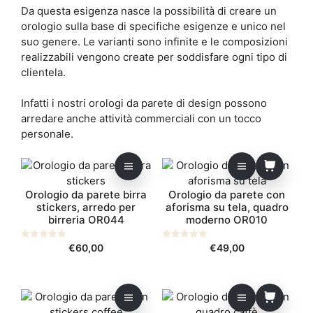
Da questa esigenza nasce la possibilità di creare un
orologio sulla base di specifiche esigenze e unico nel
suo genere. Le varianti sono infinite e le composizioni
realizzabili vengono create per soddisfare ogni tipo di
clientela.
Infatti i nostri orologi da parete di design possono
arredare anche attività commerciali con un tocco
personale.
Questo
prodotto
Orologio da parete birra
Orologio da parete con
ha
stickers, arredo per
aforisma su tela, quadro
più
birreria OR044
moderno OR010
varianti.
Le
0
€
60,00
0
€
49,00
opzioni
s
s
u
u
possono
5
5
essere
Questo
scelte
prodotto