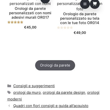
prodotto
Orologi da parete
ha
personalizzati con nomi
Orologio da parete
più
adesivi murali OR017
personalizzato su tela
varianti.
con le tue foto OR014
Le
5.00
€
45,00
opzioni
su 5
0
€
49,00
possono
s
u
essere
5
scelte
nella
pagina
del
Orologi da parete
prodotto
Categorie
Consigli e suggerimenti
Tag
orologi da muro
,
orologi da parete design
,
orologi
moderni
Quadri con fiori consigli e guida all’acquisto