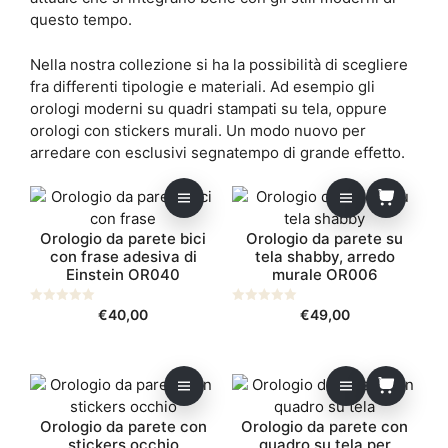
questo tempo.
Nella nostra collezione si ha la possibilità di scegliere
fra differenti tipologie e materiali. Ad esempio gli
orologi moderni su quadri stampati su tela, oppure
orologi con stickers murali. Un modo nuovo per
arredare con esclusivi segnatempo di grande effetto.
Questo
prodotto
Orologio da parete bici
Orologio da parete su
ha
con frase adesiva di
tela shabby, arredo
più
Einstein OR040
murale OR006
varianti.
Le
0
€
40,00
0
€
49,00
opzioni
s
s
u
u
possono
5
5
essere
Questo
scelte
prodotto
nella
Orologio da parete con
Orologio da parete con
ha
pagina
stickers occhio
quadro su tela per