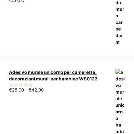
€
40,00
5.00
su 5
Adesivo murale unicorno per camerette,
decorazioni murali per bambine WS0126
Fascia
€
28,00
-
€
42,00
0
di
s
u
prezzo:
5
da
€28,00
a
€42,00