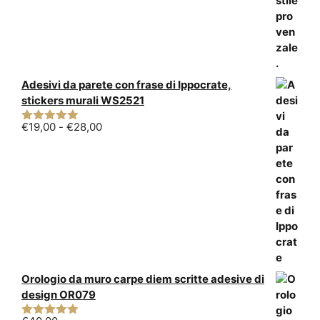
Adesivi da parete con frase di Ippocrate,
stickers murali WS2521
Fascia
€
19,00
-
€
28,00
5.00
su 5
di
prezzo:
da
€19,00
a
€28,00
Orologio da muro carpe diem scritte adesive di
design OR079