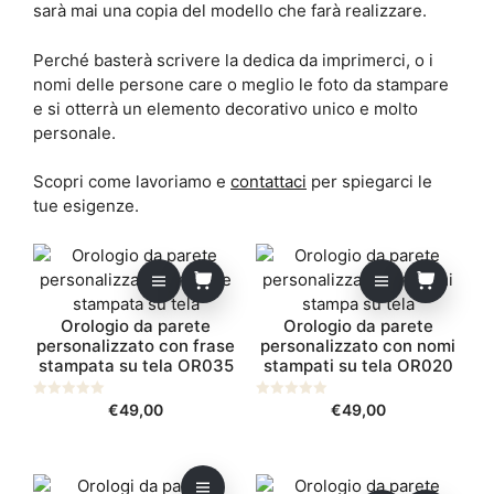
sarà mai una copia del modello che farà realizzare.
Perché basterà scrivere la dedica da imprimerci, o i
nomi delle persone care o meglio le foto da stampare
e si otterrà un elemento decorativo unico e molto
personale.
Scopri come lavoriamo e
contattaci
per spiegarci le
tue esigenze.
Orologio da parete
Orologio da parete
personalizzato con frase
personalizzato con nomi
stampata su tela OR035
stampati su tela OR020
0
€
49,00
0
€
49,00
s
s
u
u
5
5
Questo