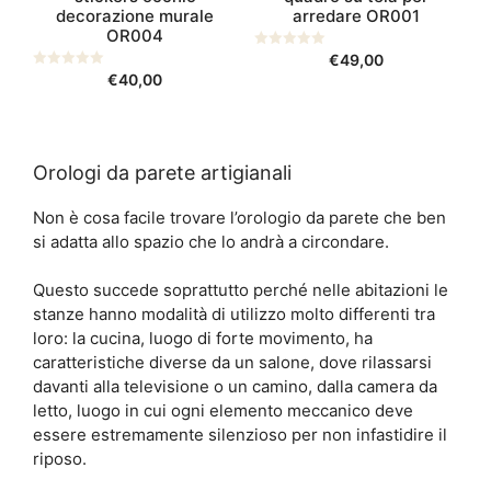
più
del
decorazione murale
arredare OR001
varianti.
OR004
prodotto
Le
0
€
49,00
opzioni
s
0
€
40,00
u
s
possono
5
u
5
essere
scelte
nella
Orologi da parete artigianali
pagina
Non è cosa facile trovare l’orologio da parete che ben
del
si adatta allo spazio che lo andrà a circondare.
prodotto
Questo succede soprattutto perché nelle abitazioni le
stanze hanno modalità di utilizzo molto differenti tra
loro: la cucina, luogo di forte movimento, ha
caratteristiche diverse da un salone, dove rilassarsi
davanti alla televisione o un camino, dalla camera da
letto, luogo in cui ogni elemento meccanico deve
essere estremamente silenzioso per non infastidire il
riposo.