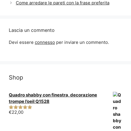
Come arredare le pareti con la frase preferita
Lascia un commento
Devi essere
connesso
per inviare un commento.
Shop
Quadro shabby con finestra, decorazione
trompe l’oeil Q1528
€
22,00
5.00
su 5