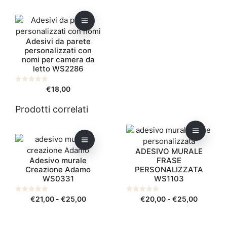
essere
essere
prezzo:
scelte
scelte
da
Questo
nella
nella
€13,00
prodotto
pagina
a
pagina
Adesivi da parete
ha
€15,50
del
del
personalizzati con
più
prodotto
prodotto
nomi per camera da
varianti.
letto WS2286
Le
opzioni
0
€
18,00
s
possono
u
5
essere
Prodotti correlati
scelte
Questo
Questo
nella
prodotto
prodotto
pagina
ADESIVO MURALE
ha
ha
del
Adesivo murale
FRASE
più
più
prodotto
Creazione Adamo
PERSONALIZZATA
varianti.
varianti.
WS0331
WS1103
Le
Le
opzioni
opzioni
Fascia
Fascia
0
€
21,00
-
€
25,00
0
€
20,00
-
€
25,00
s
s
possono
possono
di
di
u
u
5
5
essere
essere
prezzo:
prezzo: