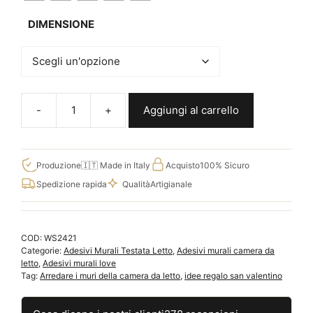
DIMENSIONE
Aggiungi al carrello
Adesivi
camera
da
letto
Produzione
🇮🇹 Made in Italy
Acquisto
100% Sicuro
love
Spedizione rapida
Qualità
Artigianale
you
stickers
murali
COD:
WS2421
WS2421
Categorie:
Adesivi Murali Testata Letto
,
Adesivi murali camera da
quantità
letto
,
Adesivi murali love
Tag:
Arredare i muri della camera da letto
,
idee regalo san valentino