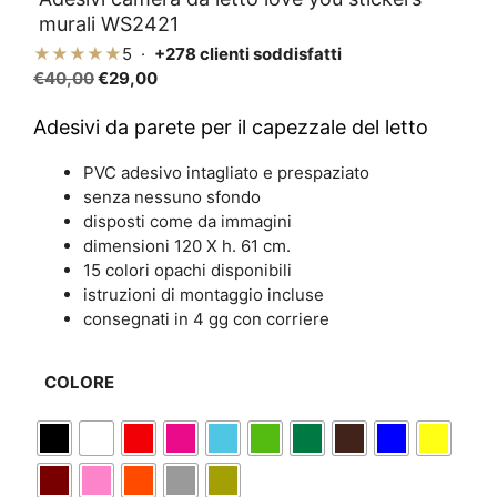
murali WS2421
★★★★★
5 ·
+278 clienti soddisfatti
Il
Il
€
40,00
€
29,00
prezzo
prezzo
originale
attuale
Adesivi da parete per il capezzale del letto
era:
è:
PVC adesivo intagliato e prespaziato
€40,00.
€29,00.
senza nessuno sfondo
disposti come da immagini
dimensioni 120 X h. 61 cm.
15 colori opachi disponibili
istruzioni di montaggio incluse
consegnati in 4 gg con corriere
COLORE