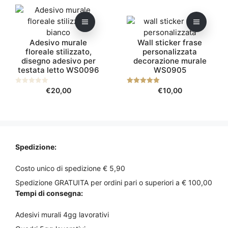
scelte
scelte
da
da
Questo
Questo
nella
nella
€21,00
€20,00
prodotto
prodotto
pagina
a
pagina
a
ha
ha
€25,00
€25,00
del
del
Adesivo murale
Wall sticker frase
più
più
prodotto
prodotto
floreale stilizzato,
personalizzata
varianti.
varianti.
disegno adesivo per
decorazione murale
Le
Le
testata letto WS0096
WS0905
opzioni
opzioni
possono
possono
0
€
20,00
5.00
€
10,00
s
su 5
essere
essere
u
5
scelte
scelte
nella
nella
pagina
pagina
del
del
Spedizione:
prodotto
prodotto
Costo unico di spedizione € 5,90
Spedizione GRATUITA per ordini pari o superiori a € 100,00
Tempi di consegna:
Adesivi murali 4gg lavorativi