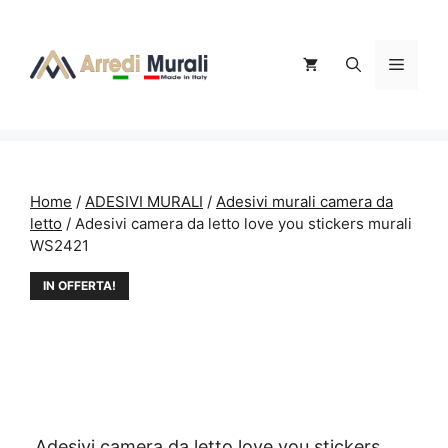
Vai
al
contenuto
Menu
Home
/
ADESIVI MURALI
/
Adesivi murali camera da
letto
/ Adesivi camera da letto love you stickers murali
WS2421
IN OFFERTA!
Adesivi camera da letto love you stickers