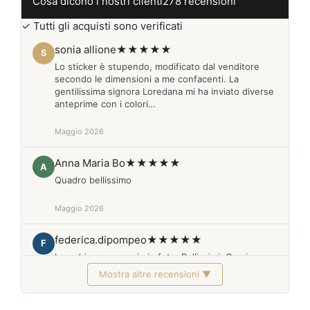
Cosa dicono i nostri clienti
278 recensioni
✓ Tutti gli acquisti sono verificati
sonia allione
★★★★★
S
Lo sticker è stupendo, modificato dal venditore
secondo le dimensioni a me confacenti. La
gentilissima signora Loredana mi ha inviato diverse
anteprime con i colori…
Maggio 2026
Anna Maria Bo
★★★★★
A
Quadro bellissimo
Maggio 2026
federica.dipompeo
★★★★★
F
I quadri sono proprio in foto. Bellissimi. Grazie
Mostra altre recensioni ▼
Febbraio 2026