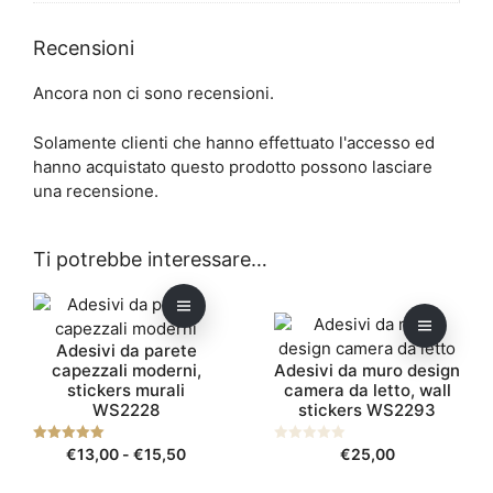
Recensioni
Ancora non ci sono recensioni.
Solamente clienti che hanno effettuato l'accesso ed
hanno acquistato questo prodotto possono lasciare
una recensione.
Ti potrebbe interessare…
Questo
Questo
prodotto
prodotto
Adesivi da parete
ha
ha
capezzali moderni,
Adesivi da muro design
più
più
stickers murali
camera da letto, wall
varianti.
varianti.
WS2228
stickers WS2293
Le
Le
opzioni
opzioni
Fascia
5.00
€
13,00
-
€
15,50
0
€
25,00
su 5
s
possono
possono
di
u
5