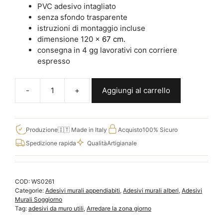
PVC adesivo intagliato
senza sfondo trasparente
istruzioni di montaggio incluse
dimensione 120 x
67 cm.
consegna in 4 gg lavorativi con corriere
espresso
Aggiungi al carrello
Adesivi
da
parete
appendiabiti
Produzione
🇮🇹 Made in Italy
Acquisto
100% Sicuro
albero
Spedizione rapida
Qualità
Artigianale
WS0261
quantità
COD:
WS0261
Categorie:
Adesivi murali appendiabiti
,
Adesivi murali alberi
,
Adesivi
Murali Soggiorno
Tag:
adesivi da muro utili
,
Arredare la zona giorno