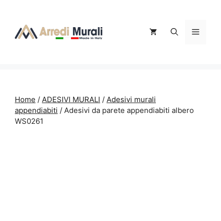
Vai
al
contenuto
Menu
Home
/
ADESIVI MURALI
/
Adesivi murali
appendiabiti
/ Adesivi da parete appendiabiti albero
WS0261