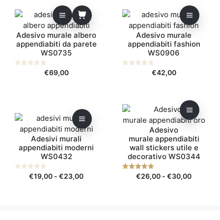
Questo
prodotto
Adesivo murale albero
Adesivo murale
ha
appendiabiti da parete
appendiabiti fashion
più
WS0735
WS0906
varianti.
Le
0
€
69,00
0
€
42,00
s
opzioni
s
u
u
possono
5
5
essere
Questo
Questo
scelte
prodotto
prodotto
nella
Adesivo
ha
ha
pagina
Adesivi murali
murale appendiabiti
più
più
del
appendiabiti moderni
wall stickers utile e
varianti.
varianti.
prodotto
WS0432
decorativo WS0344
Le
Le
opzioni
opzioni
Fascia
Fascia
0
€
19,00
-
€
23,00
5.00
€
26,00
-
€
30,00
s
su 5
possono
possono
di
di
u
5
essere
essere
prezzo:
prezzo:
scelte
scelte
da
da
nella
nella
€19,00
€26,00