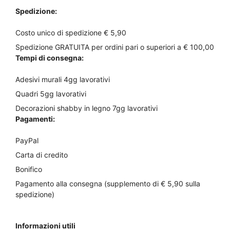
pagina
a
pagina
a
Spedizione:
€23,00
€30,00
del
del
prodotto
prodotto
Costo unico di spedizione € 5,90
Spedizione GRATUITA per ordini pari o superiori a € 100,00
Tempi di consegna:
Adesivi murali 4gg lavorativi
Quadri 5gg lavorativi
Decorazioni shabby in legno 7gg lavorativi
Pagamenti:
PayPal
Carta di credito
Bonifico
Pagamento alla consegna (supplemento di € 5,90 sulla
spedizione)
Informazioni utili