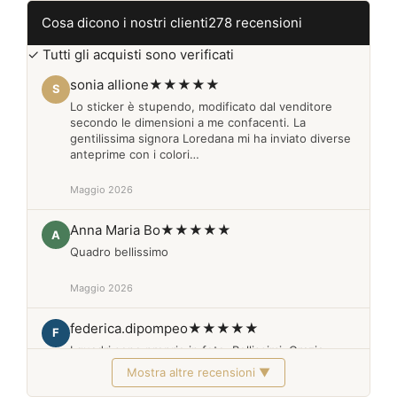
Cosa dicono i nostri clienti
278 recensioni
✓ Tutti gli acquisti sono verificati
sonia allione
★★★★★
S
Lo sticker è stupendo, modificato dal venditore
secondo le dimensioni a me confacenti. La
gentilissima signora Loredana mi ha inviato diverse
anteprime con i colori…
Maggio 2026
Anna Maria Bo
★★★★★
A
Quadro bellissimo
Maggio 2026
federica.dipompeo
★★★★★
F
I quadri sono proprio in foto. Bellissimi. Grazie
Mostra altre recensioni ▼
Febbraio 2026