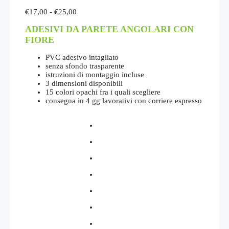
Fascia
€
17,00
-
€
25,00
di
ADESIVI DA PARETE ANGOLARI CON
prezzo:
da
FIORE
€17,00
a
PVC adesivo intagliato
€25,00
senza sfondo trasparente
istruzioni di montaggio incluse
3 dimensioni disponibili
15 colori opachi fra i quali scegliere
consegna in 4 gg lavorativi con corriere espresso