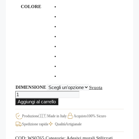
COLORE
DIMENSIONE
Svuota
ADESIVI
MURALI
Aggiungi al carrello
ANGOLO
FIORE
ARREDO
Produzione
🇮🇹 Made in Italy
Acquisto
100% Sicuro
DESIGN
Spedizione rapida
Qualità
Artigianale
WS0765
quantità
COD:
WS0765
Categorie:
Adesivi murali Stilizzati
,