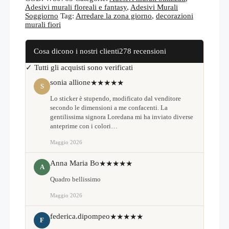
Adesivi murali floreali e fantasy
,
Adesivi Murali
Soggiorno
Tag:
Arredare la zona giorno
,
decorazioni
murali fiori
Cosa dicono i nostri clienti
278 recensioni
✓ Tutti gli acquisti sono verificati
sonia allione
★★★★★
S
Lo sticker è stupendo, modificato dal venditore
secondo le dimensioni a me confacenti. La
gentilissima signora Loredana mi ha inviato diverse
anteprime con i colori…
Maggio 2026
Anna Maria Bo
★★★★★
A
Quadro bellissimo
Maggio 2026
federica.dipompeo
★★★★★
F