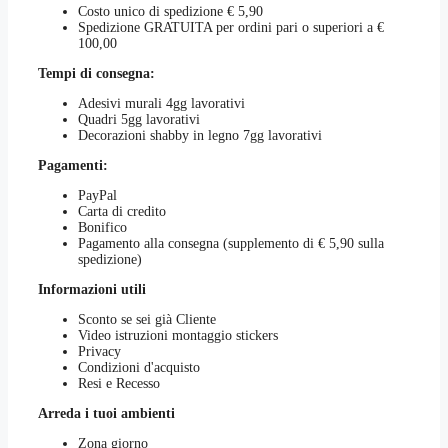
Costo unico di spedizione € 5,90
scelte
Spedizione GRATUITA per ordini pari o superiori a €
nella
100,00
pagina
del
Tempi di consegna:
prodotto
Adesivi murali 4gg lavorativi
Quadri 5gg lavorativi
Decorazioni shabby in legno 7gg lavorativi
Pagamenti:
PayPal
Carta di credito
Bonifico
Pagamento alla consegna (supplemento di € 5,90 sulla
spedizione)
Informazioni utili
Sconto se sei già Cliente
Video istruzioni montaggio stickers
Privacy
Condizioni d'acquisto
Resi e Recesso
Arreda i tuoi ambienti
Zona giorno