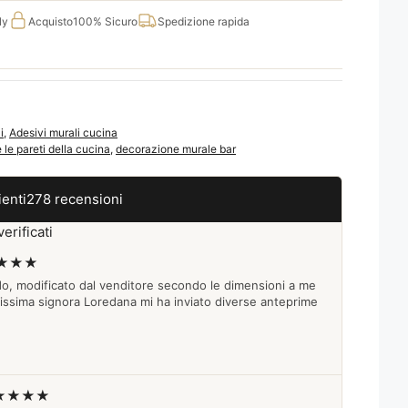
ly
Acquisto
100% Sicuro
Spedizione rapida
i
,
Adesivi murali cucina
 le pareti della cucina
,
decorazione murale bar
ienti
278 recensioni
erificati
★★★
do, modificato dal venditore secondo le dimensioni a me
lissima signora Loredana mi ha inviato diverse anteprime
★★★★