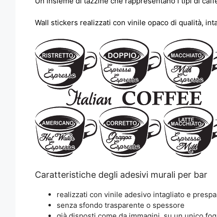
Un insieme di tazzine che rappresentano i tipi di caff
Wall stickers realizzati con vinile opaco di qualità, i
Caratteristiche degli adesivi murali per bar
realizzati con vinile adesivo intagliato e prespa
senza sfondo trasparente o spessore
già disposti come da immagini, su un unico fog