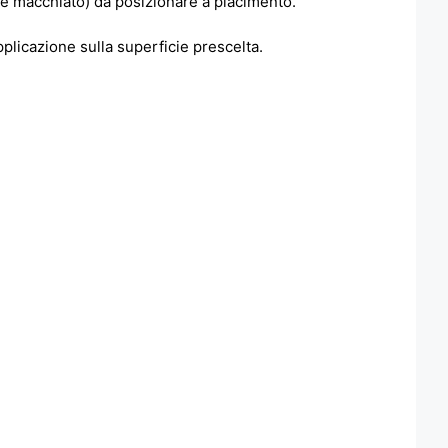
atte macchiato) da posizionare a piacimento.
applicazione sulla superficie prescelta.