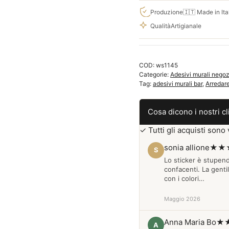
bar
Produzione
🇮🇹 Made in Ita
Caffè
Qualità
Artigianale
WS1145
quantità
COD:
ws1145
Categorie:
Adesivi murali negoz
Tag:
adesivi murali bar
,
Arredare
Cosa dicono i nostri cl
✓ Tutti gli acquisti sono v
sonia allione
★★
S
Lo sticker è stupen
confacenti. La genti
con i colori…
Maggio 2026
Anna Maria Bo
★
A