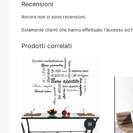
Recensioni
Ancora non ci sono recensioni.
Solamente clienti che hanno effettuato l'accesso ed
Prodotti correlati
Questo
Questo
prodotto
prodotto
ha
ha
più
più
varianti.
varianti.
Le
Le
opzioni
opzioni
possono
possono
essere
essere
scelte
scelte
nella
nella
pagina
pagina