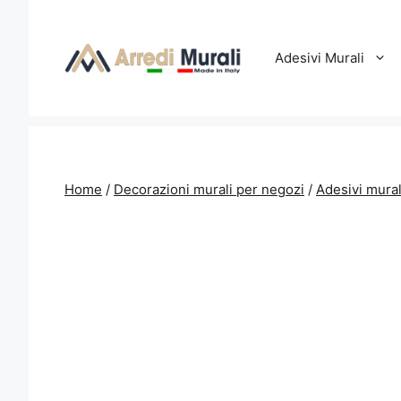
Vai
al
contenuto
Adesivi Murali
Home
/
Decorazioni murali per negozi
/
Adesivi mural