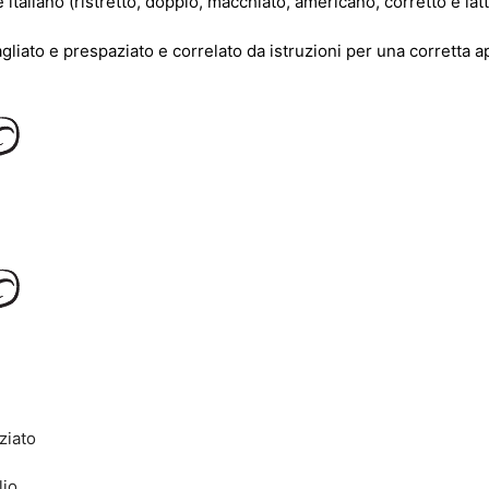
è italiano (ristretto, doppio, macchiato, americano, corretto e l
ntagliato e prespaziato e correlato da istruzioni per una corretta 
ziato
lio