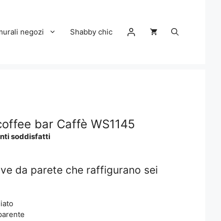
murali negozi
Shabby chic
 coffee bar Caffè WS1145
nti soddisfatti
ve da parete che raffigurano sei
iato
parente