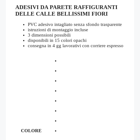
di
ADESIVI DA PARETE RAFFIGURANTI
prezzo:
da
DELLE CALLE BELLISSIMI FIORI
€37,00
a
PVC adesivo intagliato senza sfondo trasparente
€55,00
istruzioni di montaggio incluse
3 dimensioni possibili
disponibili in 15 colori opachi
consegna in 4 gg lavorativi con corriere espresso
COLORE