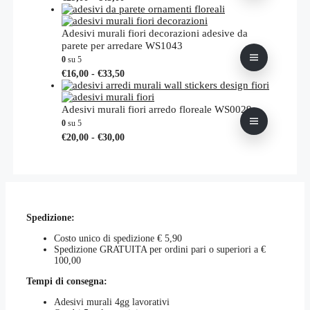
opzioni
di
prodotto
possono
prezzo:
ha
essere
da
più
Adesivi murali fiori decorazioni adesive da
scelte
€29,00
varianti.
parete per arredare WS1043
nella
a
Le
0
su 5
pagina
€43,00
opzioni
Fascia
Questo
€
16,00
-
€
33,50
del
possono
di
prodotto
prodotto
essere
prezzo:
ha
scelte
da
più
Adesivi murali fiori arredo floreale WS0029
nella
€16,00
varianti.
0
su 5
pagina
a
Le
Fascia
Questo
€
20,00
-
€
30,00
del
€33,50
opzioni
di
prodotto
prodotto
possono
prezzo:
ha
essere
da
più
scelte
€20,00
varianti.
nella
a
Le
pagina
€30,00
opzioni
del
Spedizione:
possono
prodotto
essere
Costo unico di spedizione € 5,90
scelte
Spedizione GRATUITA per ordini pari o superiori a €
nella
100,00
pagina
del
Tempi di consegna:
prodotto
Adesivi murali 4gg lavorativi