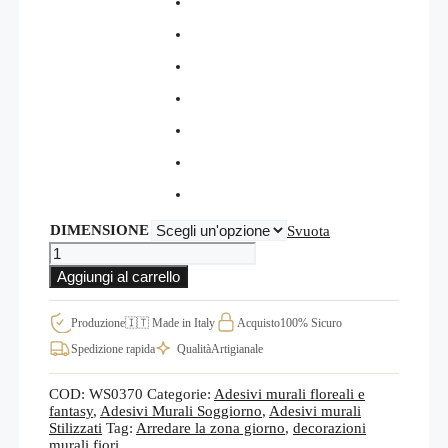
DIMENSIONE
Svuota
ADESIVI
MURALI
Aggiungi al carrello
FIORI
CALLE
DECORAZIONI
Produzione
🇮🇹 Made in Italy
Acquisto
100% Sicuro
DA
Spedizione rapida
Qualità
Artigianale
PARETE
WS0370
quantità
COD:
WS0370
Categorie:
Adesivi murali floreali e
fantasy
,
Adesivi Murali Soggiorno
,
Adesivi murali
Stilizzati
Tag:
Arredare la zona giorno
,
decorazioni
murali fiori