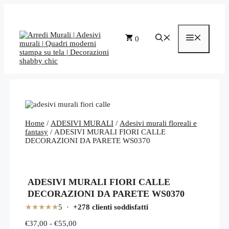
Vai
al
contenuto
Menu
0
Home
/
ADESIVI MURALI
/
Adesivi murali floreali e
fantasy
/ ADESIVI MURALI FIORI CALLE
DECORAZIONI DA PARETE WS0370
ADESIVI MURALI FIORI CALLE
DECORAZIONI DA PARETE WS0370
★★★★★
5 ·
+278 clienti soddisfatti
Fascia
€
37,00
-
€
55,00