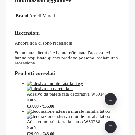
Informazioni aggiuntive
Brand
Arredi Murali
Recensioni
Ancora non ci sono recensioni.
Solamente clienti che hanno effettuato l'accesso ed
hanno acquistato questo prodotto possono lasciare una
recensione.
Prodotti correlati
Adesivo da parete fata decorativa WS0146
0
su 5
Fascia
Questo
€
37,00
-
€
55,00
di
prodotto
prezzo:
ha
da
più
Adesivo murale farfalla tattoo WS0238
€37,00
varianti.
0
su 5
a
Le
Fascia
Questo
€
29,00
-
€
43,00
€55,00