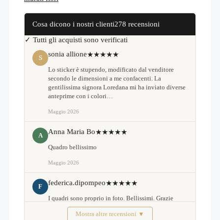
Cosa dicono i nostri clienti
278 recensioni
✓ Tutti gli acquisti sono verificati
sonia allione
★★★★★
S
Lo sticker è stupendo, modificato dal venditore
secondo le dimensioni a me confacenti. La
gentilissima signora Loredana mi ha inviato diverse
anteprime con i colori…
Maggio 2026
Anna Maria Bo
★★★★★
A
Quadro bellissimo
Maggio 2026
federica.dipompeo
★★★★★
F
I quadri sono proprio in foto. Bellissimi. Grazie
Mostra altre recensioni ▼
Febbraio 2026