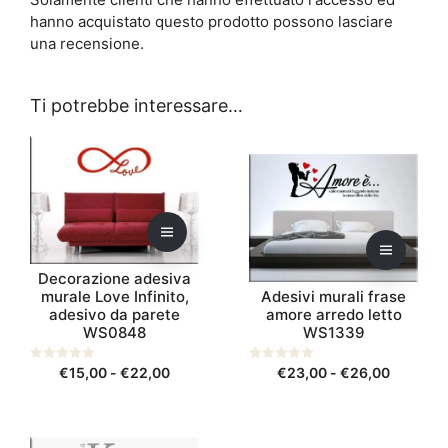
hanno acquistato questo prodotto possono lasciare
una recensione.
Ti potrebbe interessare…
Questo
Questo
prodotto
prodotto
ha
ha
più
più
varianti.
varianti.
Le
Le
opzioni
opzioni
Decorazione adesiva
murale Love Infinito,
Adesivi murali frase
possono
possono
adesivo da parete
amore arredo letto
essere
essere
WS0848
WS1339
scelte
scelte
nella
nella
Fascia
Fascia
0
€
15,00
-
€
22,00
0
€
23,00
-
€
26,00
s
s
pagina
pagina
di
di
u
u
del
del
5
5
prezzo:
prezzo:
prodotto
prodotto
da
da
Questo