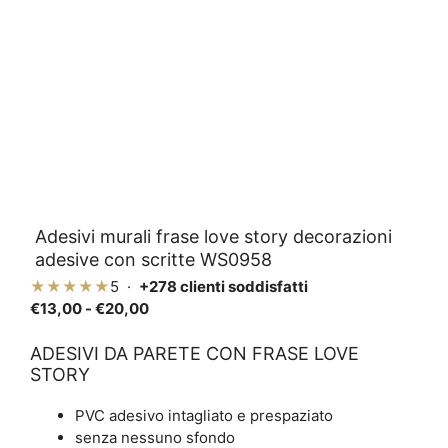
Adesivi murali frase love story decorazioni
adesive con scritte WS0958
★★★★★
5 ·
+278 clienti soddisfatti
Fascia
€
13,00
-
€
20,00
di
prezzo:
ADESIVI DA PARETE CON FRASE LOVE
STORY
da
€13,00
PVC adesivo intagliato e prespaziato
a
senza nessuno sfondo
€20,00