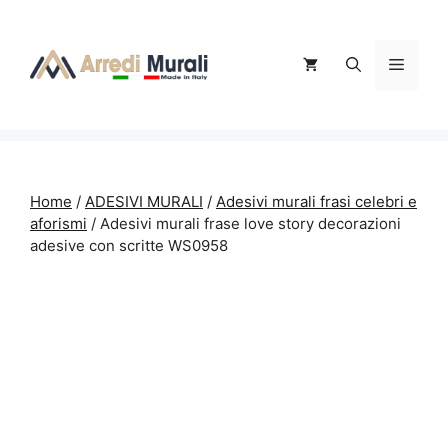
Vai
al
contenuto
Menu
Home
/
ADESIVI MURALI
/
Adesivi murali frasi celebri e
aforismi
/ Adesivi murali frase love story decorazioni
adesive con scritte WS0958