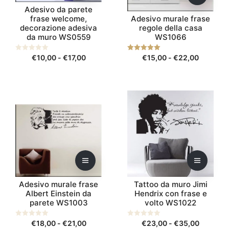
Adesivo da parete
possono
possono
frase welcome,
Adesivo murale frase
essere
essere
decorazione adesiva
regole della casa
scelte
scelte
da muro WS0559
WS1066
nella
nella
pagina
pagina
Fascia
Fascia
0
€
10,00
-
€
17,00
5.00
€
15,00
-
€
22,00
s
su 5
del
del
di
di
u
5
prodotto
prodotto
prezzo:
prezzo:
da
da
Questo
Questo
€10,00
€15,00
prodotto
prodotto
a
a
ha
ha
€17,00
€22,00
più
più
varianti.
varianti.
Le
Le
opzioni
opzioni
possono
possono
Adesivo murale frase
Tattoo da muro Jimi
essere
essere
Albert Einstein da
Hendrix con frase e
scelte
scelte
parete WS1003
volto WS1022
nella
nella
pagina
pagina
Fascia
Fascia
0
€
18,00
-
€
21,00
0
€
23,00
-
€
35,00
s
s