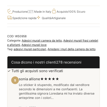
murali
frase
love
Produzione
🇮🇹 Made in Italy
Acquisto
100% Sicuro
story
Spedizione rapida
Qualità
Artigianale
decorazioni
adesive
con
COD:
WS0958
scritte
Categorie:
Adesivi murali camera da letto
,
Adesivi murali frasi celebri
WS0958
e aforismi
,
Adesivi murali love
quantità
Tag:
adesivi murali particolari
,
Arredare i muri della camera da letto
Cosa dicono i nostri clienti
278 recensioni
✓ Tutti gli acquisti sono verificati
sonia allione
★★★★★
S
Lo sticker è stupendo, modificato dal venditore
secondo le dimensioni a me confacenti. La
gentilissima signora Loredana mi ha inviato diverse
anteprime con i colori…