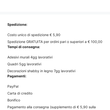
del
del
di
di
u
u
prodotto
prodotto
5
5
prezzo:
prezzo:
da
da
€18,00
€23,00
a
a
Spedizione:
€21,00
€35,00
Costo unico di spedizione € 5,90
Spedizione GRATUITA per ordini pari o superiori a € 100,00
Tempi di consegna:
Adesivi murali 4gg lavorativi
Quadri 5gg lavorativi
Decorazioni shabby in legno 7gg lavorativi
Pagamenti:
PayPal
Carta di credito
Bonifico
Pagamento alla consegna (supplemento di € 5,90 sulla