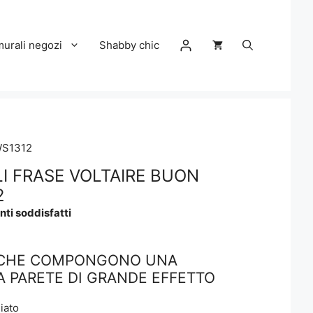
murali negozi
Shabby chic
WS1312
LI FRASE VOLTAIRE BUON
2
nti soddisfatti
 CHE COMPONGONO UNA
 PARETE DI GRANDE EFFETTO
iato