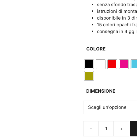
€19,00
senza sfondo tras
istruzioni di mont
disponibile in 3 d
15 colori opachi fr
consegna in 4 gg l
COLORE
DIMENSIONE
ADESIVI