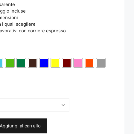
parente
aggio incluse
imensioni
a i quali scegliere
avorativi con corriere espresso
Aggiungi al carrello