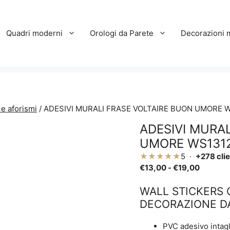
Quadri moderni
Orologi da Parete
Decorazioni 
 e aforismi
/ ADESIVI MURALI FRASE VOLTAIRE BUON UMORE 
ADESIVI MURA
UMORE WS131
★★★★★
5 ·
+278 clie
Fascia
€
13,00
-
€
19,00
di
prezzo:
WALL STICKERS
da
DECORAZIONE DA
€13,00
a
PVC adesivo intagl