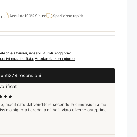
ly
Acquisto
100% Sicuro
Spedizione rapida
elebri e aforismi
,
Adesivi Murali Soggiorno
desivi murali ufficio
,
Arredare la zona giorno
ienti
278 recensioni
erificati
★★★
do, modificato dal venditore secondo le dimensioni a me
lissima signora Loredana mi ha inviato diverse anteprime