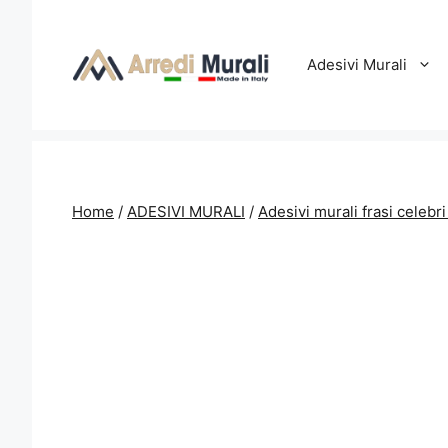
Vai
al
contenuto
Adesivi Murali
Home
/
ADESIVI MURALI
/
Adesivi murali frasi celebri