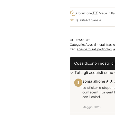
MURALI
FRASE
VOLTAIRE
Produzione
🇮🇹 Made in Ita
BUON
Qualità
Artigianale
UMORE
WS1312
quantità
COD:
WS1312
Categorie:
Adesivi murali frasi c
Tag:
adesivi murali particolari
,
a
Cosa dicono i nostri cl
✓ Tutti gli acquisti sono v
sonia allione
★★
S
Lo sticker è stupen
confacenti. La genti
con i colori…
Maggio 2026