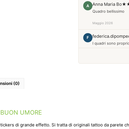
Anna Maria Bo
★
A
Quadro bellissimo
Maggio 2026
federica.dipompe
F
I quadri sono proprio
Febbraio 2026
nsioni (0)
RE BUON UMORE
tickers di grande effetto. Si tratta di originali tattoo da paret