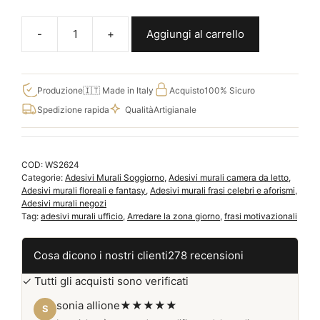
Aggiungi al carrello
Adesivi
murali
per
soggiorno
Produzione
🇮🇹 Made in Italy
Acquisto
100% Sicuro
con
Spedizione rapida
Qualità
Artigianale
frase
decorativa
WS2624
COD:
WS2624
quantità
Categorie:
Adesivi Murali Soggiorno
,
Adesivi murali camera da letto
,
Adesivi murali floreali e fantasy
,
Adesivi murali frasi celebri e aforismi
,
Adesivi murali negozi
Tag:
adesivi murali ufficio
,
Arredare la zona giorno
,
frasi motivazionali
Cosa dicono i nostri clienti
278 recensioni
✓ Tutti gli acquisti sono verificati
sonia allione
★★★★★
S