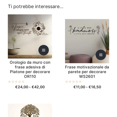
Ti potrebbe interessare…
Questo
Questo
prodotto
prodotto
ha
ha
più
più
varianti.
varianti.
Le
Le
opzioni
opzioni
possono
possono
Orologio da muro con
essere
essere
frase adesiva di
Frase motivazionale da
scelte
scelte
Platone per decorare
parete per decorare
nella
nella
OR110
WS2601
pagina
pagina
del
del
Fascia
Fascia
0
€
24,00
-
€
42,00
0
€
11,00
-
€
16,50
s
s
prodotto
prodotto
di
di
u
u
5
5
prezzo:
prezzo:
da
da
Questo
€24,00
€11,00
prodotto
a
a