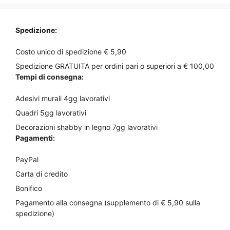
da
da
prodotto
prodotto
€18,50
€23,00
a
a
Spedizione:
€27,50
€35,00
Costo unico di spedizione € 5,90
Spedizione GRATUITA per ordini pari o superiori a € 100,00
Tempi di consegna:
Adesivi murali 4gg lavorativi
Quadri 5gg lavorativi
Decorazioni shabby in legno 7gg lavorativi
Pagamenti:
PayPal
Carta di credito
Bonifico
Pagamento alla consegna (supplemento di € 5,90 sulla
spedizione)