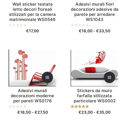
Wall sticker testata
Adesivi murali fiori
essere
essere
letto decori floreali
decorazioni adesive da
scelte
scelte
stilizzati per la camera
parete per arredare
nella
nella
matrimoniale WS0546
WS1043
pagina
pagina
del
del
Fascia
0
€
17,00
0
€
16,00
-
€
33,50
s
s
prodotto
prodotto
di
u
u
5
5
prezzo:
da
Questo
Questo
€16,00
prodotto
prodotto
a
ha
ha
€33,50
più
più
varianti.
varianti.
Le
Le
opzioni
opzioni
Adesivi murali
Stickers da muro
possono
possono
decorazioni moderne
farfalla stilizzata
per pareti WS0176
particolare WS0002
essere
essere
scelte
scelte
Fascia
Fascia
0
€
18,50
-
€
27,50
5.00
€
23,00
-
€
35,00
nella
nella
s
su 5
di
di
u
pagina
pagina
5
prezzo:
prezzo:
del
del