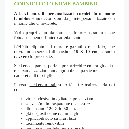
CORNICI FOTO NOME BAMBINO
Adesivi murali personalizzati cornici foto nome
bambino
sono decorazioni da parete personalizzate con
il nome che ci invierete.
Veri e propri tattoo da muro che impreziosiranno le sue
foto arricchendo l’intero arredamento.
L’effetto dipinto sul muro è garantito e le foto, che
dovranno essere di dimensioni
15 X 10 cm
, saranno
davvero impreziosite.
Stickers da parete perfetti per arricchire con originalità
e personalizzazione un angolo della parete nella
cameretta di tuo figlio.
I nostri
stickers murali
sono ideati e realizzati da noi
con
vinile adesivo intagliato e prespaziato
senza sfondo trasparente o spessore
dimensioni 120 X h. 58 cm.
già disposti come da immagini
applicabili solo su muri lisci
facilmente removibili
ma non è possibile riposizionarli