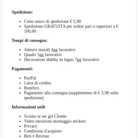
a
Le
del
€23,00
opzioni
prodotto
Spedizione:
possono
essere
Costo unico di spedizione € 5,90
scelte
Spedizione GRATUITA per ordini pari o superiori a €
nella
100,00
pagina
del
Tempi di consegna:
prodotto
Adesivi murali 4gg lavorativi
Quadri 5gg lavorativi
Decorazioni shabby in legno 7gg lavorativi
Pagamenti:
PayPal
Carta di credito
Bonifico
Pagamento alla consegna (supplemento di € 5,90 sulla
spedizione)
Informazioni utili
Sconto se sei già Cliente
Video istruzioni montaggio stickers
Privacy
Condizioni d'acquisto
Resi e Recesso