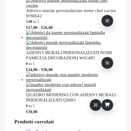
Adesivo murale personalizzato nome chef cucina
WS0642
5.00
su 5
Fascia
Questo
€
17,00
-
€
26,00
di
prodotto
prezzo:
ha
da
più
€17,00
varianti.
a
Le
ADESIVI MURALI PERSONALIZZATI NOMI
€26,00
opzioni
FAMIGLIA DECORAZIONI WS1485
possono
0
su 5
essere
Fascia
Questo
€
24,00
-
€
36,00
scelte
di
prodotto
nella
prezzo:
ha
pagina
da
più
del
€24,00
varianti.
prodotto
a
Le
QUADRO MODERNO CON ADESIVI MURALI
€36,00
opzioni
PERSONALIZZATI QS083
possono
0
su 5
essere
€
30,00
scelte
nella
Prodotti correlati
pagina
del