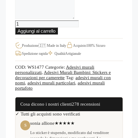
PER
LA
PERSONALIZZAZIONE
ADESIVI
MURALI
Aggiungi al carrello
PERSONALIZZATI
CORNICI
FOTO
Produzione
🇮🇹 Made in Italy
Acquisto
100% Sicuro
NOME
Spedizione rapida
Qualità
Artigianale
BAMBINO
WS1477
quantità
COD:
WS1477
Categorie:
Adesivi murali
personalizzati
,
Adesivi Murali Bambini: Stickers e
decorazioni per camerette
Tag:
adesivi murali con
nomi
,
adesivi murali particolari
,
adesivi murali
portafoto
Cosa dicono i nostri clienti
278 recensioni
✓ Tutti gli acquisti sono verificati
sonia allione
★★★★★
S
Lo sticker è stupendo, modificato dal venditore