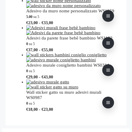
prodotto
Adesivo da muro nome personalizzato WS1059
5.00
su 5
Fascia
Questo
€
23,00
-
€
33,00
di
prodotto
prezzo:
ha
da
più
Adesivi da parete frase bebè bambino WS1182
€23,00
varianti.
0
su 5
a
Le
Fascia
Questo
€
37,00
-
€
55,00
€33,00
opzioni
di
prodotto
possono
prezzo:
ha
essere
da
più
Adesivo murale coniglietto bambini WS0314
scelte
€37,00
varianti.
0
su 5
nella
a
Le
Fascia
Questo
€
29,00
-
€
43,00
pagina
€55,00
opzioni
di
prodotto
del
possono
prezzo:
ha
prodotto
essere
da
più
Wall sticker gatto su muro adesivi murali
scelte
€29,00
varianti.
WS0987
nella
a
Le
0
su 5
pagina
€43,00
opzioni
Fascia
Questo
€
18,00
-
€
23,00
del
possono
di
prodotto
prodotto
essere
prezzo:
ha
scelte
da
più
nella
€18,00
varianti.
pagina