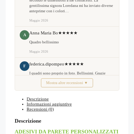
secondo le dimensioni a me confacenti. La
gentilissima signora Loredana mi ha inviato diverse
anteprime con i colori…
Maggio 2026
Anna Maria Bo
★★★★★
A
Quadro bellissimo
Maggio 2026
federica.dipompeo
★★★★★
F
I quadri sono proprio in foto. Bellissimi. Grazie
Mostra altre recensioni ▼
Febbraio 2026
Descrizione
Informazioni aggiuntive
Recensioni (0)
Descrizione
ADESIVI DA PARETE
PERSONALIZZATI