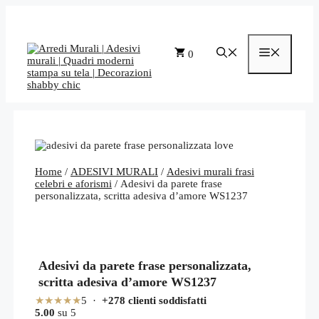
Vai
al
contenuto
Menu
0
Home
/
ADESIVI MURALI
/
Adesivi murali frasi
celebri e aforismi
/ Adesivi da parete frase
personalizzata, scritta adesiva d’amore WS1237
Adesivi da parete frase personalizzata,
scritta adesiva d’amore WS1237
★★★★★
5 ·
+278 clienti soddisfatti
5.00
su 5