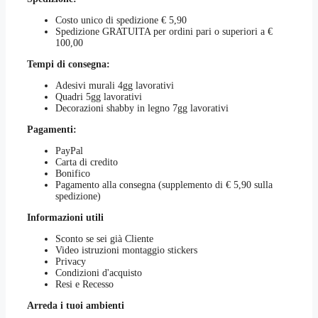
essere
Costo unico di spedizione € 5,90
scelte
Spedizione GRATUITA per ordini pari o superiori a €
nella
100,00
pagina
del
Tempi di consegna:
prodotto
Adesivi murali 4gg lavorativi
Quadri 5gg lavorativi
Decorazioni shabby in legno 7gg lavorativi
Pagamenti:
PayPal
Carta di credito
Bonifico
Pagamento alla consegna (supplemento di € 5,90 sulla
spedizione)
Informazioni utili
Sconto se sei già Cliente
Video istruzioni montaggio stickers
Privacy
Condizioni d'acquisto
Resi e Recesso
Arreda i tuoi ambienti