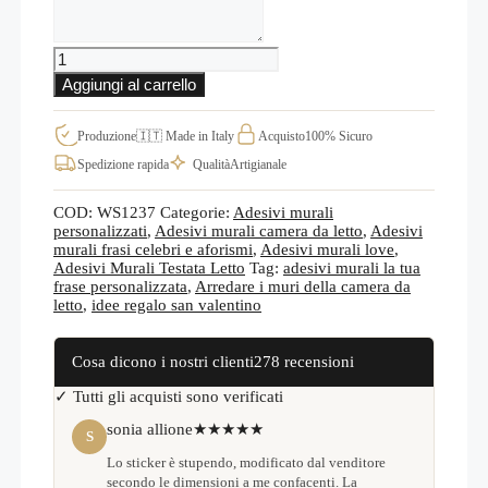
la
personalizzazione
Adesivi
da
Aggiungi al carrello
parete
frase
personalizzata,
Produzione
🇮🇹 Made in Italy
Acquisto
100% Sicuro
scritta
Spedizione rapida
Qualità
Artigianale
adesiva
d'amore
WS1237
COD:
WS1237
Categorie:
Adesivi murali
quantità
personalizzati
,
Adesivi murali camera da letto
,
Adesivi
murali frasi celebri e aforismi
,
Adesivi murali love
,
Adesivi Murali Testata Letto
Tag:
adesivi murali la tua
frase personalizzata
,
Arredare i muri della camera da
letto
,
idee regalo san valentino
Cosa dicono i nostri clienti
278 recensioni
✓ Tutti gli acquisti sono verificati
sonia allione
★★★★★
S
Lo sticker è stupendo, modificato dal venditore
secondo le dimensioni a me confacenti. La