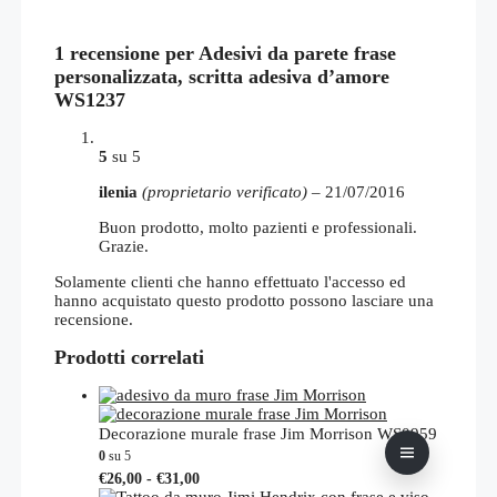
1 recensione per
Adesivi da parete frase
personalizzata, scritta adesiva d’amore
WS1237
5
su 5
ilenia
(proprietario verificato)
–
21/07/2016
Buon prodotto, molto pazienti e professionali.
Grazie.
Solamente clienti che hanno effettuato l'accesso ed
hanno acquistato questo prodotto possono lasciare una
recensione.
Prodotti correlati
Decorazione murale frase Jim Morrison WS0959
0
su 5
Fascia
Questo
€
26,00
-
€
31,00
di
prodotto