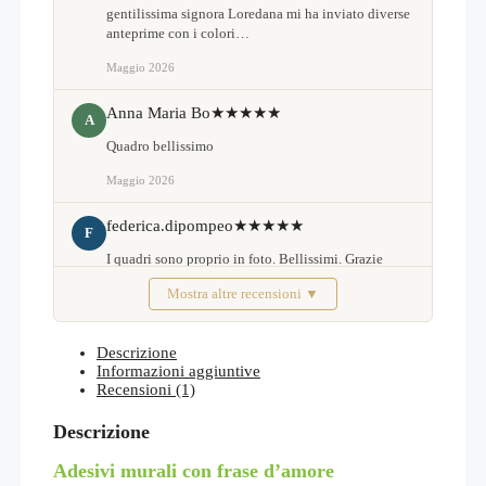
gentilissima signora Loredana mi ha inviato diverse
anteprime con i colori…
Maggio 2026
Anna Maria Bo
★★★★★
A
Quadro bellissimo
Maggio 2026
federica.dipompeo
★★★★★
F
I quadri sono proprio in foto. Bellissimi. Grazie
Mostra altre recensioni ▼
Febbraio 2026
Descrizione
Informazioni aggiuntive
Recensioni (1)
Descrizione
Adesivi murali con frase d’amore