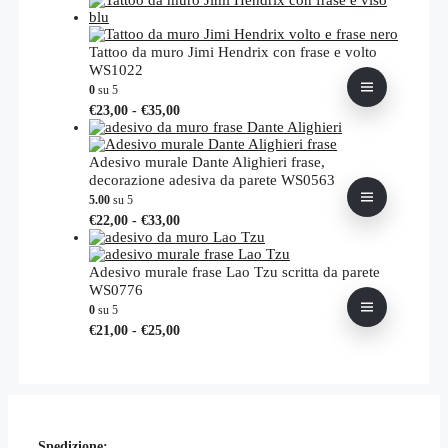
prezzo:
ha
da
più
€26,00
varianti.
Tattoo da muro Jimi Hendrix con frase e volto
a
Le
WS1022
€31,00
opzioni
0
su 5
possono
Fascia
Questo
€
23,00
-
€
35,00
essere
di
prodotto
scelte
prezzo:
ha
nella
da
più
Adesivo murale Dante Alighieri frase,
pagina
€23,00
varianti.
decorazione adesiva da parete WS0563
del
a
Le
5.00
su 5
prodotto
€35,00
opzioni
Fascia
Questo
€
22,00
-
€
33,00
possono
di
prodotto
essere
prezzo:
ha
scelte
da
più
Adesivo murale frase Lao Tzu scritta da parete
nella
€22,00
varianti.
WS0776
pagina
a
Le
0
su 5
del
€33,00
opzioni
Fascia
Questo
prodotto
€
21,00
-
€
25,00
possono
di
prodotto
essere
prezzo:
ha
scelte
da
più
nella
€21,00
varianti.
pagina
a
Le
del
€25,00
opzioni
prodotto
Spedizione:
possono