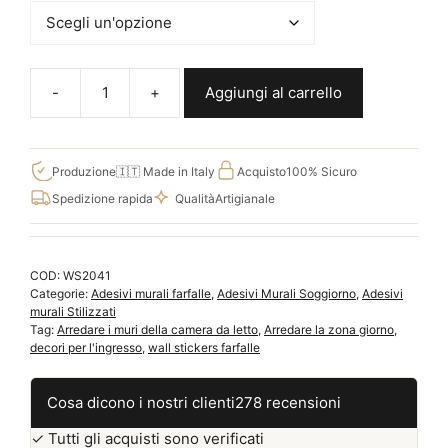
Aggiungi al carrello
Adesivi
per
muro
farfalle
Produzione
🇮🇹 Made in Italy
Acquisto
100% Sicuro
adesive,
Spedizione rapida
Qualità
Artigianale
decorazioni
da
parete
COD:
WS2041
WS2041
Categorie:
Adesivi murali farfalle
,
Adesivi Murali Soggiorno
,
Adesivi
quantità
murali Stilizzati
Tag:
Arredare i muri della camera da letto
,
Arredare la zona giorno
,
decori per l'ingresso
,
wall stickers farfalle
Cosa dicono i nostri clienti
278 recensioni
✓ Tutti gli acquisti sono verificati