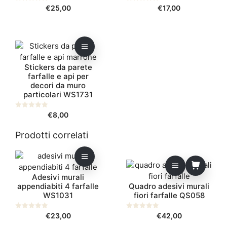
opzioni
opzioni
0
€
25,00
0
€
17,00
s
s
possono
possono
u
u
5
5
essere
essere
scelte
scelte
Questo
nella
nella
prodotto
pagina
pagina
Stickers da parete
ha
del
del
farfalle e api per
più
prodotto
prodotto
decori da muro
varianti.
particolari WS1731
Le
opzioni
0
€
8,00
s
possono
u
5
essere
Prodotti correlati
scelte
Questo
nella
prodotto
pagina
Adesivi murali
ha
del
appendiabiti 4 farfalle
Quadro adesivi murali
più
prodotto
WS1031
fiori farfalle QS058
varianti.
Le
0
€
23,00
0
€
42,00
opzioni
s
s
u
u