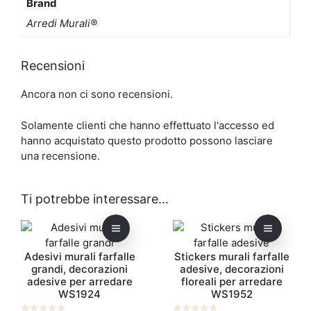
Brand
Arredi Murali®
Recensioni
Ancora non ci sono recensioni.
Solamente clienti che hanno effettuato l'accesso ed
hanno acquistato questo prodotto possono lasciare
una recensione.
Ti potrebbe interessare…
Questo
Questo
prodotto
prodotto
Adesivi murali farfalle
Stickers murali farfalle
ha
ha
grandi, decorazioni
adesive, decorazioni
più
più
adesive per arredare
floreali per arredare
varianti.
varianti.
WS1924
WS1952
Le
Le