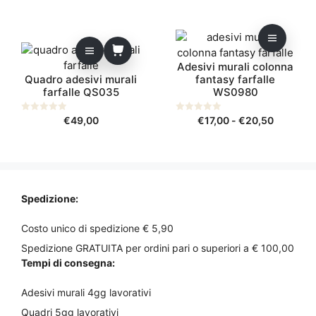
possono
5
5
essere
Questo
scelte
prodotto
nella
Adesivi murali colonna
ha
pagina
Quadro adesivi murali
fantasy farfalle
più
del
farfalle QS035
WS0980
varianti.
prodotto
Le
Fascia
0
€
49,00
0
€
17,00
-
€
20,50
s
opzioni
s
di
u
u
possono
5
5
prezzo:
essere
da
scelte
€17,00
nella
a
Spedizione:
pagina
€20,50
del
Costo unico di spedizione € 5,90
prodotto
Spedizione GRATUITA per ordini pari o superiori a € 100,00
Tempi di consegna:
Adesivi murali 4gg lavorativi
Quadri 5gg lavorativi