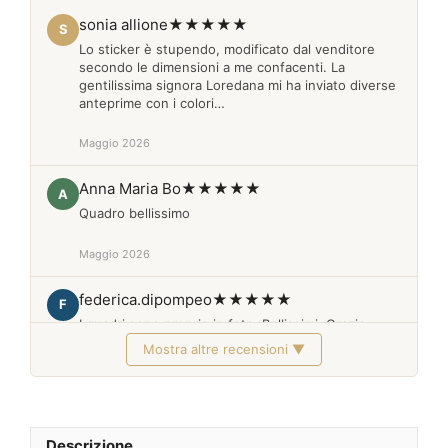
sonia allione
★★★★★
S
Lo sticker è stupendo, modificato dal venditore
secondo le dimensioni a me confacenti. La
gentilissima signora Loredana mi ha inviato diverse
anteprime con i colori…
Maggio 2026
Anna Maria Bo
★★★★★
A
Quadro bellissimo
Maggio 2026
federica.dipompeo
★★★★★
F
I quadri sono proprio in foto. Bellissimi. Grazie
Mostra altre recensioni ▼
Febbraio 2026
Descrizione