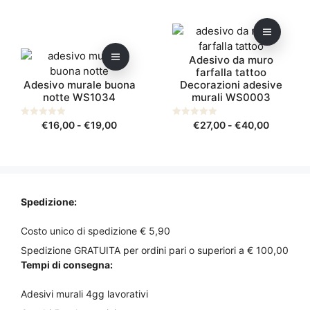
5
5
Questo
Questo
prodotto
prodotto
Adesivo da muro
ha
ha
farfalla tattoo
più
più
Adesivo murale buona
Decorazioni adesive
varianti.
varianti.
notte WS1034
murali WS0003
Le
Le
opzioni
opzioni
Fascia
Fascia
0
€
16,00
-
€
19,00
0
€
27,00
-
€
40,00
s
s
possono
possono
di
di
u
u
5
5
essere
essere
prezzo:
prezzo:
scelte
scelte
da
da
nella
nella
€16,00
€27,00
pagina
a
pagina
a
Spedizione:
€19,00
€40,00
del
del
prodotto
prodotto
Costo unico di spedizione € 5,90
Spedizione GRATUITA per ordini pari o superiori a € 100,00
Tempi di consegna:
Adesivi murali 4gg lavorativi