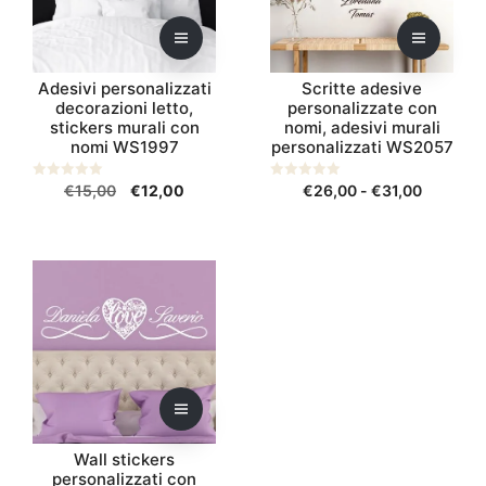
Le
Le
opzioni
opzioni
possono
possono
essere
essere
Adesivi personalizzati
Scritte adesive
scelte
scelte
decorazioni letto,
personalizzate con
nella
stickers murali con
nella
nomi, adesivi murali
nomi WS1997
personalizzati WS2057
pagina
pagina
del
del
Il
Il
Fascia
0
€
15,00
€
12,00
0
€
26,00
-
€
31,00
prodotto
prodotto
s
s
prezzo
prezzo
di
u
u
5
5
originale
attuale
prezzo:
era:
è:
da
Questo
€15,00.
€12,00.
€26,00
prodotto
a
ha
€31,00
più
varianti.
Le
opzioni
possono
Wall stickers
essere
personalizzati con
scelte