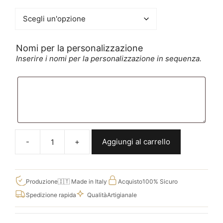
Nomi per la personalizzazione
Inserire i nomi per la personalizzazione in sequenza.
Nomi
per
la
personalizzazione
Aggiungi al carrello
Adesivi
personalizzati
da
muro
Produzione
🇮🇹 Made in Italy
Acquisto
100% Sicuro
con
Spedizione rapida
Qualità
Artigianale
nomi
per