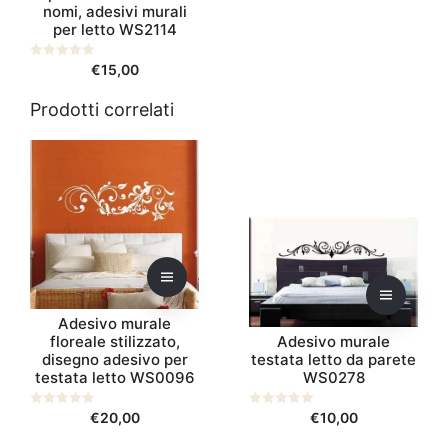
nomi, adesivi murali
nella
per letto WS2114
pagina
del
0
€
15,00
s
prodotto
u
5
Prodotti correlati
Questo
Questo
prodotto
prodotto
ha
ha
più
più
varianti.
varianti.
Le
Le
opzioni
opzioni
possono
possono
Adesivo murale
essere
essere
floreale stilizzato,
Adesivo murale
scelte
scelte
disegno adesivo per
testata letto da parete
nella
nella
testata letto WS0096
WS0278
pagina
pagina
del
del
0
€
20,00
0
€
10,00
s
s
prodotto
prodotto
u
u