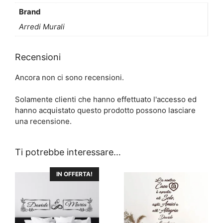
Brand
Arredi Murali
Recensioni
Ancora non ci sono recensioni.
Solamente clienti che hanno effettuato l'accesso ed
hanno acquistato questo prodotto possono lasciare
una recensione.
Ti potrebbe interessare…
Questo
Questo
IN OFFERTA!
prodotto
prodotto
ha
ha
più
più
varianti.
varianti.