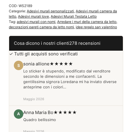
camera
COD:
WS2189
da
Categorie:
Adesivi murali personalizzati
,
Adesivi murali camera da
letto
letto
,
Adesivi murali love
,
Adesivi Murali Testata Letto
WS2189
Tag:
adesivi murali con nomi
,
Arredare i muri della camera da letto
,
quantità
decorazioni pareti camera da letto nomi
,
idee regalo san valentino
Cosa dicono i nostri clienti
278 recensioni
✓ Tutti gli acquisti sono verificati
sonia allione
★★★★★
S
Lo sticker è stupendo, modificato dal venditore
secondo le dimensioni a me confacenti. La
gentilissima signora Loredana mi ha inviato diverse
anteprime con i colori…
Maggio 2026
Anna Maria Bo
★★★★★
A
Quadro bellissimo
Maggio 2026