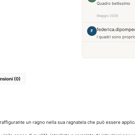
Quadro bellissimo
Maggio 2026
federica.dipompe
F
I quadri sono proprio
Febbraio 2026
nsioni (0)
affigurante un ragno nella sua ragnatela che può essere applicat