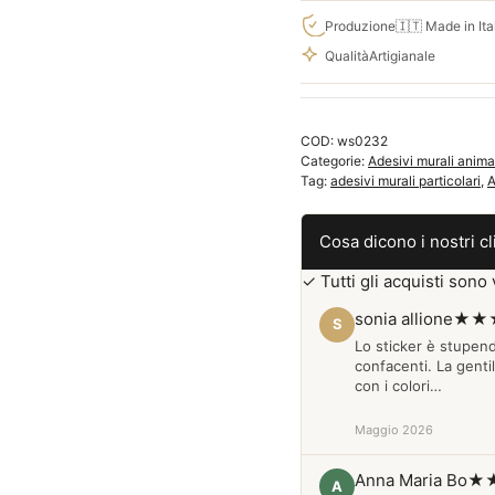
ragno
Produzione
🇮🇹 Made in Ita
decorativo
Qualità
Artigianale
WS0232
quantità
COD:
ws0232
Categorie:
Adesivi murali anima
Tag:
adesivi murali particolari
,
A
Cosa dicono i nostri cl
✓ Tutti gli acquisti sono v
sonia allione
★★
S
Lo sticker è stupen
confacenti. La genti
con i colori…
Maggio 2026
Anna Maria Bo
★
A