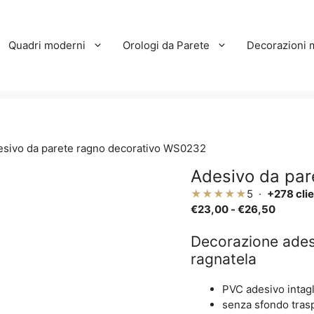
Quadri moderni
Orologi da Parete
Decorazioni 
esivo da parete ragno decorativo WS0232
Adesivo da par
★★★★★
5 ·
+278 clie
Fascia
€
23,00
-
€
26,50
di
prezzo:
Decorazione adesi
da
ragnatela
€23,00
a
PVC adesivo intagl
€26,50
senza sfondo tras