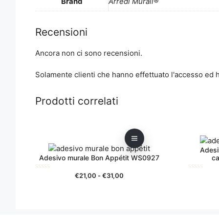
Brand
Arredi Murali®
Recensioni
Ancora non ci sono recensioni.
Solamente clienti che hanno effettuato l'accesso ed
Prodotti correlati
Questo
Questo
prodotto
prodotto
ha
ha
Adesi
più
più
Adesivo murale Bon Appétit WS0927
ca
varianti.
varianti.
Le
Le
Fascia
0
0
€
21,00
-
€
31,00
s
s
di
opzioni
opzioni
u
u
5
5
prezzo:
possono
possono
da
essere
essere
€21,00
scelte
scelte