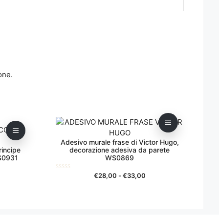
one.
Questo
prodotto
Adesivo murale frase di Victor Hugo,
ha
rincipe
decorazione adesiva da parete
più
S0931
WS0869
varianti.
Le
scia
Fascia
0
€
28,00
-
€
33,00
s
di
opzioni
u
5
ezzo:
prezzo:
possono
da
essere
2,00
€28,00
scelte