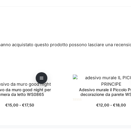
 hanno acquistato questo prodotto possono lasciare una recensi
Questo
prodotto
ha
vo da muro good night per
Adesivo murale il Piccolo P
più
mera da letto WS0865
decorazione da parete W
varianti.
Le
Fascia
Fa
0
€
15,00
-
€
17,50
€
12,00
-
€
18,00
s
di
di
opzioni
u
5
prezzo:
pr
possono
da
da
essere
€15,00
€1
scelte