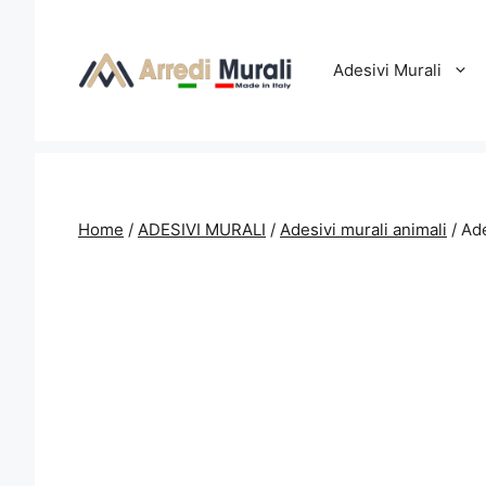
Vai
al
contenuto
Adesivi Murali
Home
/
ADESIVI MURALI
/
Adesivi murali animali
/ Ad