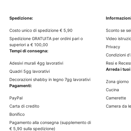
a
nella
nella
€31,00
pagina
pagina
Spedizione:
Informazioni 
del
del
prodotto
prodotto
Costo unico di spedizione € 5,90
Sconto se sei
Spedizione GRATUITA per ordini pari o
Video istruzi
superiori a € 100,00
Privacy
Tempi di consegna:
Condizioni d
Adesivi murali 4gg lavorativi
Resi e Reces
Arreda i tuo
Quadri 5gg lavorativi
Decorazioni shabby in legno 7gg lavorativi
Zona giorno
Pagamenti:
Cucina
PayPal
Camerette
Carta di credito
Camera da le
Bonifico
Pagamento alla consegna (supplemento di
€ 5,90 sulla spedizione)