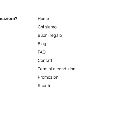
a
nella
8,00
€33,00
pagina
rmazioni?
Home
del
prodotto
Chi siamo
Buoni regalo
Blog
FAQ
Contatti
Termini e condizioni
Promozioni
Sconti