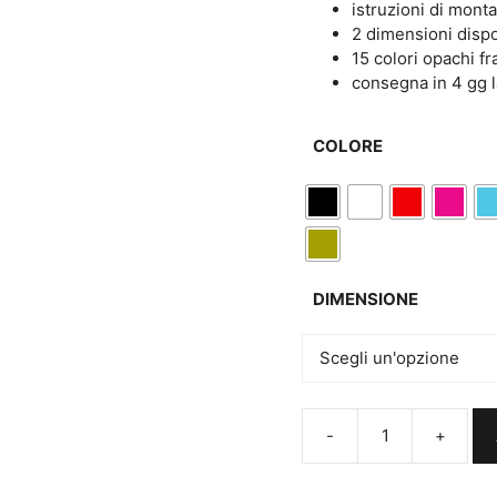
istruzioni di mont
2 dimensioni dispo
15 colori opachi fr
consegna in 4 gg l
COLORE
DIMENSIONE
Adesivo
da
parete