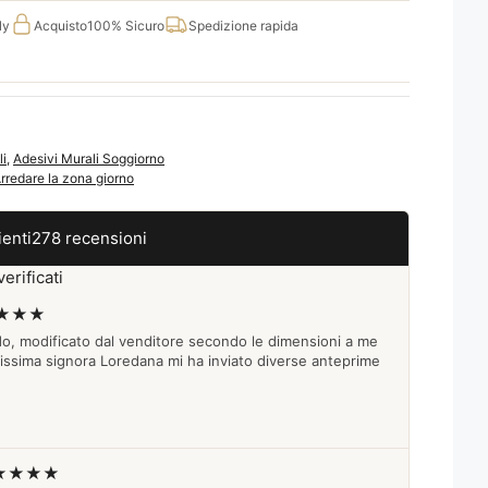
ly
Acquisto
100% Sicuro
Spedizione rapida
li
,
Adesivi Murali Soggiorno
rredare la zona giorno
ienti
278 recensioni
erificati
★★★
do, modificato dal venditore secondo le dimensioni a me
lissima signora Loredana mi ha inviato diverse anteprime
★★★★