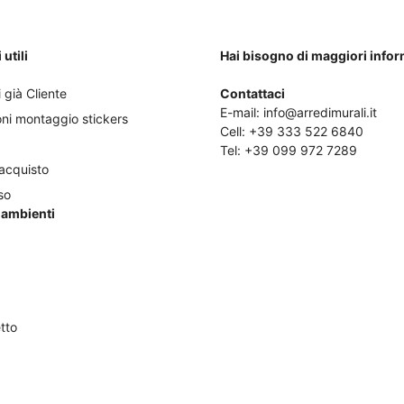
a
a
nella
€17,50
€1
pagina
utili
Hai bisogno di maggiori info
del
prodotto
 già Cliente
Contattaci
E-mail:
info@arredimurali.it
oni montaggio stickers
Cell:
+39 333 522 6840
Tel:
+39 099 972 7289
'acquisto
so
i ambienti
tto