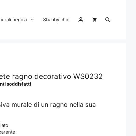
murali negozi
Shabby chic
ete ragno decorativo WS0232
nti soddisfatti
va murale di un ragno nella sua
iato
parente