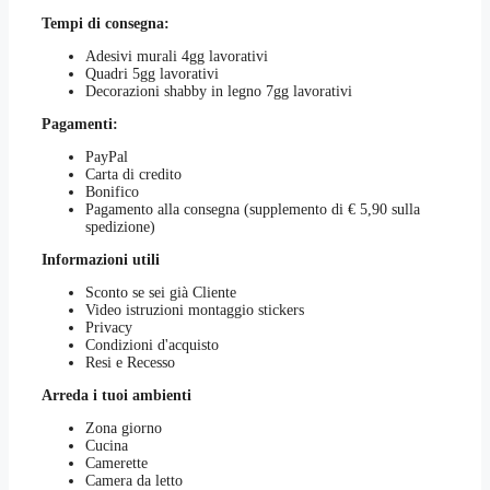
del
Tempi di consegna:
prodotto
Adesivi murali 4gg lavorativi
Quadri 5gg lavorativi
Decorazioni shabby in legno 7gg lavorativi
Pagamenti:
PayPal
Carta di credito
Bonifico
Pagamento alla consegna (supplemento di € 5,90 sulla
spedizione)
Informazioni utili
Sconto se sei già Cliente
Video istruzioni montaggio stickers
Privacy
Condizioni d'acquisto
Resi e Recesso
Arreda i tuoi ambienti
Zona giorno
Cucina
Camerette
Camera da letto