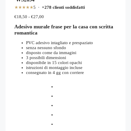
★★★★★
5 ·
+278 clienti soddisfatti
Fascia
€
18,50
-
€
27,00
di
Adesivo murale frase per la casa con scritta
prezzo:
da
romantica
€18,50
a
PVC adesivo intagliato e prespaziato
€27,00
senza nessuno sfondo
disposto come da immagini
3 possibili dimensioni
disponibile in 15 colori opachi
istruzioni di montaggio incluse
consegnato in 4 gg con corriere