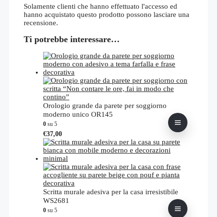
Solamente clienti che hanno effettuato l'accesso ed
hanno acquistato questo prodotto possono lasciare una
recensione.
Ti potrebbe interessare…
Orologio grande da parete per soggiorno
moderno unico OR145
0
su 5
Questo
€
37,00
prodotto
ha
più
varianti.
Le
opzioni
possono
Scritta murale adesiva per la casa irresistibile
essere
WS2681
scelte
0
su 5
nella