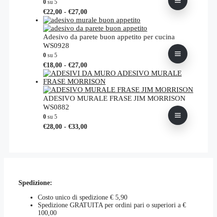
0
su 5
€35,00
opzioni
Fascia
Questo
€
22,00
-
€
27,00
possono
di
prodotto
essere
prezzo:
ha
scelte
da
più
Adesivo da parete buon appetito per cucina
nella
€22,00
varianti.
WS0928
pagina
a
Le
0
su 5
del
€27,00
opzioni
Fascia
Questo
prodotto
€
18,00
-
€
27,00
possono
di
prodotto
essere
prezzo:
ha
scelte
da
più
nella
€18,00
varianti.
ADESIVO MURALE FRASE JIM MORRISON
pagina
a
Le
WS0882
del
€27,00
opzioni
0
su 5
prodotto
possono
Fascia
Questo
€
28,00
-
€
33,00
essere
di
prodotto
scelte
prezzo:
ha
nella
da
più
pagina
€28,00
varianti.
del
a
Le
prodotto
€33,00
opzioni
Spedizione:
possono
essere
Costo unico di spedizione € 5,90
scelte
Spedizione GRATUITA per ordini pari o superiori a €
nella
100,00
pagina