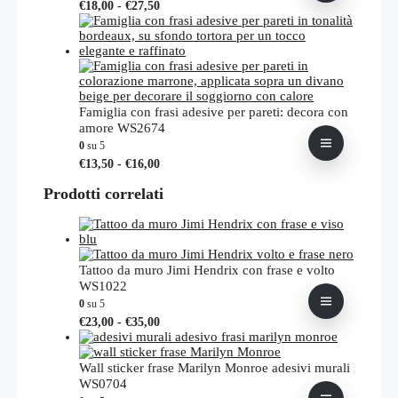
Fascia
Questo
€
18,00
-
€
27,50
pagina
di
prodotto
del
prezzo:
ha
prodotto
da
più
€18,00
varianti.
a
Le
€27,50
opzioni
possono
Famiglia con frasi adesive per pareti: decora con
essere
amore WS2674
scelte
0
su 5
nella
Fascia
Questo
€
13,50
-
€
16,00
pagina
di
prodotto
del
prezzo:
Prodotti correlati
ha
prodotto
da
più
€13,50
varianti.
a
Le
€16,00
opzioni
possono
Tattoo da muro Jimi Hendrix con frase e volto
essere
WS1022
scelte
0
su 5
nella
Fascia
Questo
€
23,00
-
€
35,00
pagina
di
prodotto
del
prezzo:
ha
prodotto
da
più
Wall sticker frase Marilyn Monroe adesivi murali
€23,00
varianti.
WS0704
a
Le