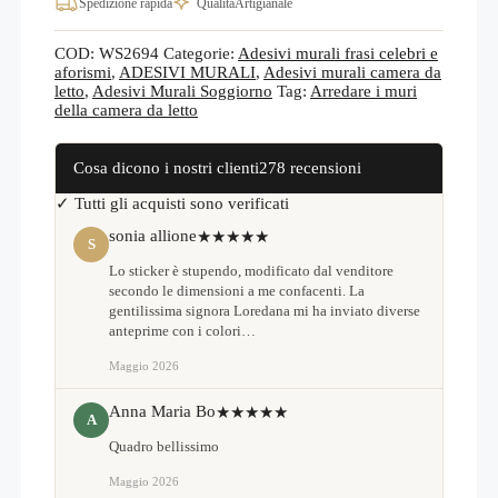
Spedizione rapida
Qualità
Artigianale
di
design
WS2694
COD:
WS2694
Categorie:
Adesivi murali frasi celebri e
quantità
aforismi
,
ADESIVI MURALI
,
Adesivi murali camera da
letto
,
Adesivi Murali Soggiorno
Tag:
Arredare i muri
della camera da letto
Cosa dicono i nostri clienti
278 recensioni
✓ Tutti gli acquisti sono verificati
sonia allione
★★★★★
S
Lo sticker è stupendo, modificato dal venditore
secondo le dimensioni a me confacenti. La
gentilissima signora Loredana mi ha inviato diverse
anteprime con i colori…
Maggio 2026
Anna Maria Bo
★★★★★
A
Quadro bellissimo
Maggio 2026