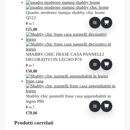
Quadro moderno stampa shabby chic home
Q522
0
su 5
€
25,00
SHABBY CHIC FRASE CASA PANNELLI
DECORATIVI IN LEGNO P78
0
su 5
€
50,00
Shabby chic pannelli frase casa appendiabiti in
legno P80
0
su 5
€
78,00
Prodotti correlati