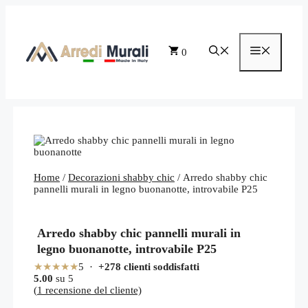
Vai
al
contenuto
Menu
0
Home
/
Decorazioni shabby chic
/ Arredo shabby chic
pannelli murali in legno buonanotte, introvabile P25
Arredo shabby chic pannelli murali in
legno buonanotte, introvabile P25
★★★★★
5 ·
+278 clienti soddisfatti
5.00
su 5
(
1
recensione del cliente)