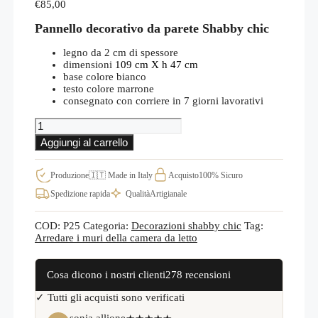
€
85,00
Pannello decorativo da parete Shabby chic
legno da 2 cm di spessore
dimensioni
109 cm X h 47 cm
base colore bianco
testo colore marrone
consegnato con corriere in 7 giorni lavorativi
Arredo
shabby
Aggiungi al carrello
chic
pannelli
murali
Produzione
🇮🇹 Made in Italy
Acquisto
100% Sicuro
in
Spedizione rapida
Qualità
Artigianale
legno
buonanotte,
introvabile
COD:
P25
Categoria:
Decorazioni shabby chic
Tag:
P25
Arredare i muri della camera da letto
quantità
Cosa dicono i nostri clienti
278 recensioni
✓ Tutti gli acquisti sono verificati