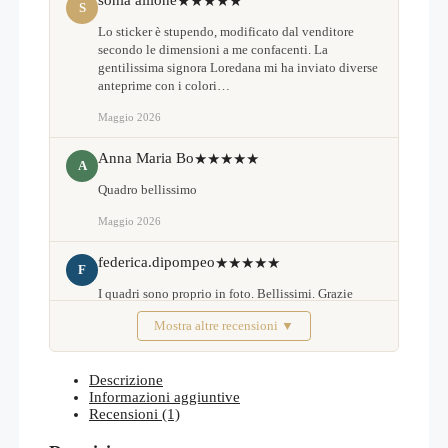
sonia allione
★★★★★
S
Lo sticker è stupendo, modificato dal venditore
secondo le dimensioni a me confacenti. La
gentilissima signora Loredana mi ha inviato diverse
anteprime con i colori…
Maggio 2026
Anna Maria Bo
★★★★★
A
Quadro bellissimo
Maggio 2026
federica.dipompeo
★★★★★
F
I quadri sono proprio in foto. Bellissimi. Grazie
Mostra altre recensioni ▼
Febbraio 2026
Descrizione
Informazioni aggiuntive
Recensioni (1)