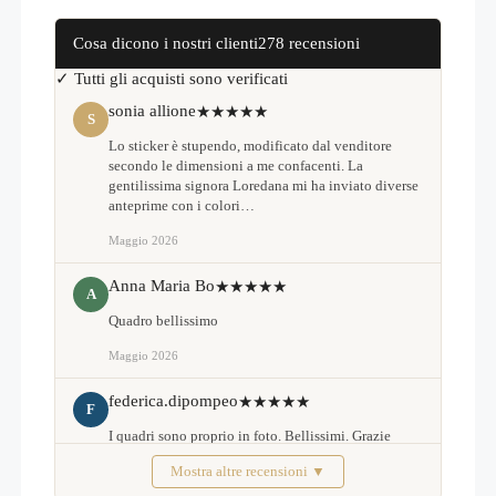
Cosa dicono i nostri clienti
278 recensioni
✓ Tutti gli acquisti sono verificati
sonia allione
★★★★★
S
Lo sticker è stupendo, modificato dal venditore
secondo le dimensioni a me confacenti. La
gentilissima signora Loredana mi ha inviato diverse
anteprime con i colori…
Maggio 2026
Anna Maria Bo
★★★★★
A
Quadro bellissimo
Maggio 2026
federica.dipompeo
★★★★★
F
I quadri sono proprio in foto. Bellissimi. Grazie
Mostra altre recensioni ▼
Febbraio 2026