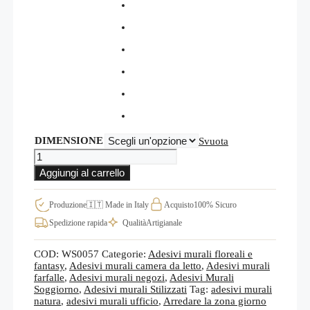
DIMENSIONE
Svuota
Decorazioni
murali
Aggiungi al carrello
fiori
stilizzati
WS0057
Produzione
🇮🇹 Made in Italy
Acquisto
100% Sicuro
quantità
Spedizione rapida
Qualità
Artigianale
COD:
WS0057
Categorie:
Adesivi murali floreali e
fantasy
,
Adesivi murali camera da letto
,
Adesivi murali
farfalle
,
Adesivi murali negozi
,
Adesivi Murali
Soggiorno
,
Adesivi murali Stilizzati
Tag:
adesivi murali
natura
,
adesivi murali ufficio
,
Arredare la zona giorno