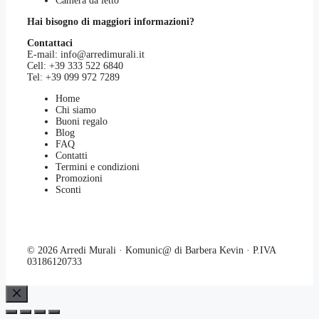
Camera da letto
Hai bisogno di maggiori informazioni?
Contattaci
E-mail:
info@arredimurali.it
Cell:
+39 333 522 6840
Tel:
+39 099 972 7289
Home
Chi siamo
Buoni regalo
Blog
FAQ
Contatti
Termini e condizioni
Promozioni
Sconti
© 2026 Arredi Murali · Komunic@ di Barbera Kevin · P.IVA
03186120733
Chiudi