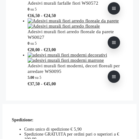
da
più
Adesivi murali farfalle fiori WS0572
€37,00
varianti.
0
su 5
a
Le
Fascia
Questo
€
16,50
-
€
24,50
€55,00
opzioni
di
prodotto
possono
prezzo:
ha
essere
da
più
Adesivi murali fiori arredo floreale da parete
scelte
€16,50
varianti.
WS0027
nella
a
Le
0
su 5
pagina
€24,50
opzioni
Fascia
Questo
€
20,00
-
€
23,00
del
possono
di
prodotto
prodotto
essere
prezzo:
ha
scelte
da
più
Adesivi murali fiori moderni, decori floreali per
nella
€20,00
varianti.
arredare WS0095
pagina
a
Le
5.00
su 5
del
€23,00
opzioni
Fascia
Questo
prodotto
€
37,50
-
€
45,00
possono
di
prodotto
essere
prezzo:
ha
scelte
da
più
nella
€37,50
varianti.
pagina
a
Le
del
€45,00
opzioni
prodotto
Spedizione:
possono
essere
Costo unico di spedizione € 5,90
scelte
Spedizione GRATUITA per ordini pari o superiori a €
nella