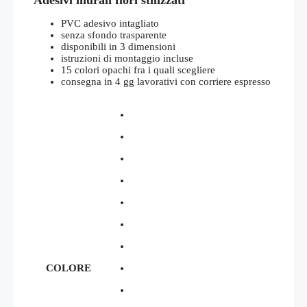
da
€39,00
PVC adesivo intagliato
a
senza sfondo trasparente
€57,50
disponibili in 3 dimensioni
istruzioni di montaggio incluse
15 colori opachi fra i quali scegliere
consegna in 4 gg lavorativi con corriere espresso
COLORE