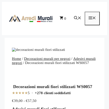
Vai
al
contenuto
Menu
0
Home
/
Decorazioni murali per negozi
/
Adesivi murali
negozi
/ Decorazioni murali fiori stilizzati WS0057
Decorazioni murali fiori stilizzati WS0057
★★★★★
5 ·
+278 clienti soddisfatti
Fascia
€
39,00
-
€
57,50
di
Adesivi murali fiori stilizzati
prezzo: