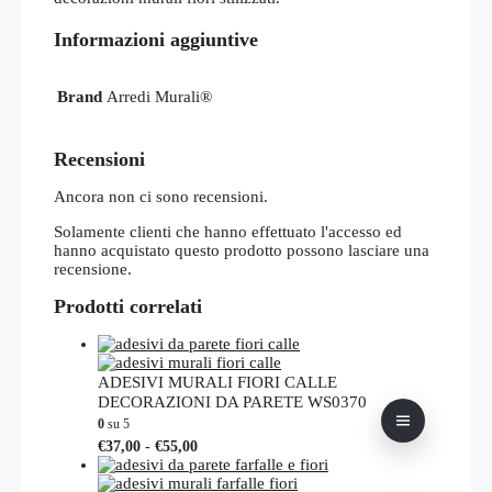
Informazioni aggiuntive
Brand
Arredi Murali®
Recensioni
Ancora non ci sono recensioni.
Solamente clienti che hanno effettuato l'accesso ed
hanno acquistato questo prodotto possono lasciare una
recensione.
Prodotti correlati
ADESIVI MURALI FIORI CALLE
DECORAZIONI DA PARETE WS0370
0
su 5
Fascia
Questo
€
37,00
-
€
55,00
di
prodotto
prezzo:
ha