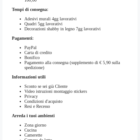
100,00
pagina
del
Tempi di consegna:
prodotto
Adesivi murali 4gg lavorativi
Quadri 5gg lavorativi
Decorazioni shabby in legno 7gg lavorativi
Pagamenti:
PayPal
Carta di credito
Bonifico
Pagamento alla consegna (supplemento di € 5,90 sulla
spedizione)
Informazioni utili
Sconto se sei già Cliente
Video istruzioni montaggio stickers
Privacy
Condizioni d'acquisto
Resi e Recesso
Arreda i tuoi ambienti
Zona giorno
Cucina
Camerette