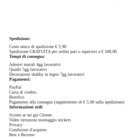
possono
prezzo:
ha
essere
da
più
scelte
€22,00
varianti.
nella
a
Le
pagina
€34,00
opzioni
del
possono
prodotto
essere
Spedizione:
scelte
nella
Costo unico di spedizione € 5,90
pagina
Spedizione GRATUITA per ordini pari o superiori a € 100,00
del
Tempi di consegna:
prodotto
Adesivi murali 4gg lavorativi
Quadri 5gg lavorativi
Decorazioni shabby in legno 7gg lavorativi
Pagamenti:
PayPal
Carta di credito
Bonifico
Pagamento alla consegna (supplemento di € 5,90 sulla spedizione)
Informazioni utili
Sconto se sei già Cliente
Video istruzioni montaggio stickers
Privacy
Condizioni d'acquisto
Resi e Recesso