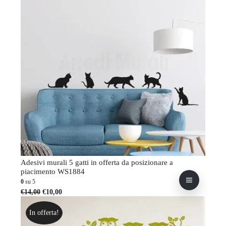
Adesivi murali 5 gatti in offerta da posizionare a
piacimento WS1884
0
su 5
Il
Il
Questo
€
14,00
€
10,00
prezzo
prezzo
prodotto
originale
attuale
ha
In offerta!
era:
è:
più
€14,00.
€10,00.
varianti.