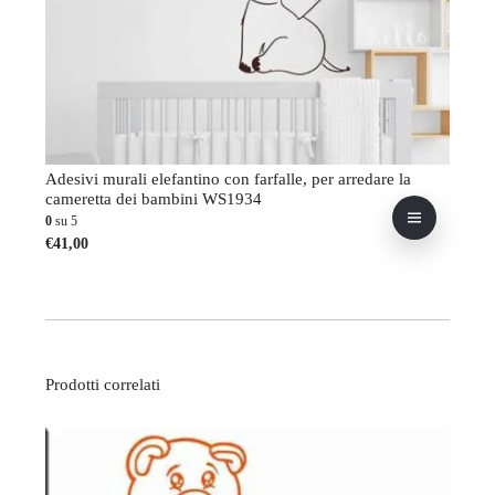
Adesivi murali elefantino con farfalle, per arredare la
cameretta dei bambini WS1934
0
su 5
Questo
€
41,00
prodotto
ha
più
varianti.
Le
opzioni
possono
Prodotti correlati
essere
scelte
nella
pagina
del
prodotto