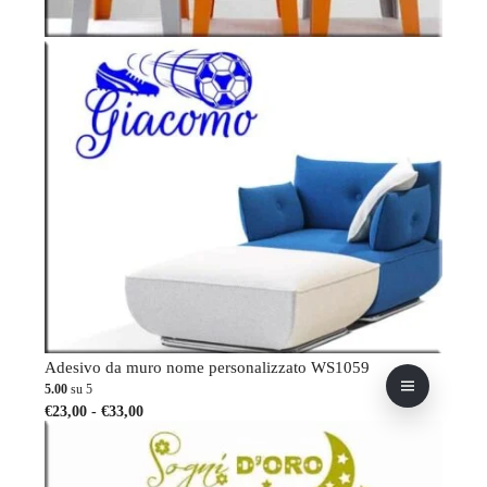
Adesivo da muro nome personalizzato WS1059
5.00
su 5
Fascia
Questo
€
23,00
-
€
33,00
di
prodotto
prezzo:
ha
da
più
€23,00
varianti.