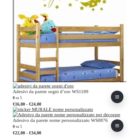
a
Le
€33,00
opzioni
possono
essere
scelte
nella
pagina
del
prodotto
Adesivi da parete sogni d’oro WS1189
0
su 5
Fascia
Questo
€
16,00
-
€
24,00
di
prodotto
prezzo:
ha
da
più
Adesivo da parete nome personalizzato WS0876
€16,00
varianti.
0
su 5
a
Le
Fascia
Questo
€
22,00
-
€
34,00
€24,00
opzioni
di
prodotto