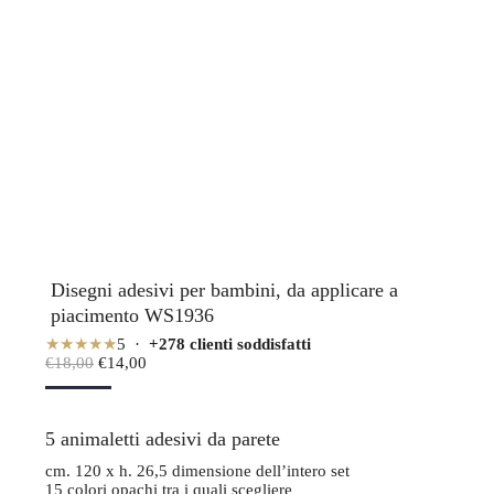
Disegni adesivi per bambini, da applicare a
piacimento WS1936
★★★★★
5 ·
+278 clienti soddisfatti
Il
Il
€
18,00
€
14,00
prezzo
prezzo
originale
attuale
era:
è:
5 animaletti adesivi da parete
€18,00.
€14,00.
cm. 120 x h. 26,5 dimensione dell’intero set
15 colori opachi tra i quali scegliere