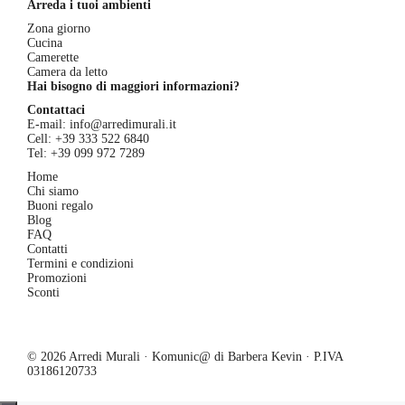
Arreda i tuoi ambienti
Zona giorno
Cucina
Camerette
Camera da letto
Hai bisogno di maggiori informazioni?
Contattaci
E-mail:
info@arredimurali.it
Cell:
+39 333 522 6840
Tel:
+39 099 972 7289
Home
Chi siamo
Buoni regalo
Blog
FAQ
Contatti
Termini e condizioni
Promozioni
Sconti
© 2026 Arredi Murali · Komunic@ di Barbera Kevin · P.IVA
03186120733