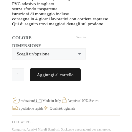
PVC adesivo intagliato
senza sfondo trasparente
istruzioni di montaggio incluse
consegna in 4 giorni lavorativi con corriere espresso
Qui di seguito trovi maggiori dettagli sul prodotto.
COLORE
Svuota
DIMENSIONE
Disegni
Aggiungi al carrello
adesivi
per
bambini,
da
applicare
a
Produzione
🇮🇹 Made in Italy
Acquisto
100% Sicuro
piacimento
Spedizione rapida
Qualità
Artigianale
WS1936
quantità
COD:
WS1936
Categorie:
Adesivi Murali Bambini: Stickers e decorazioni per camerette
,