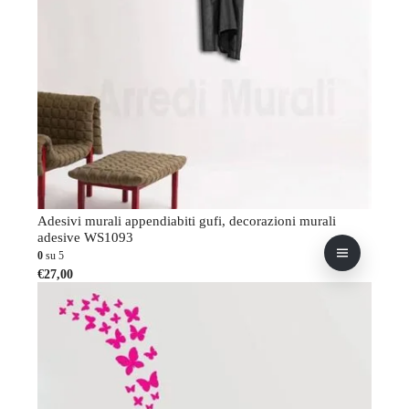
Adesivi murali appendiabiti gufi, decorazioni murali
adesive WS1093
0
su 5
Questo
€
27,00
prodotto
ha
più
varianti.
Le
opzioni
possono
essere