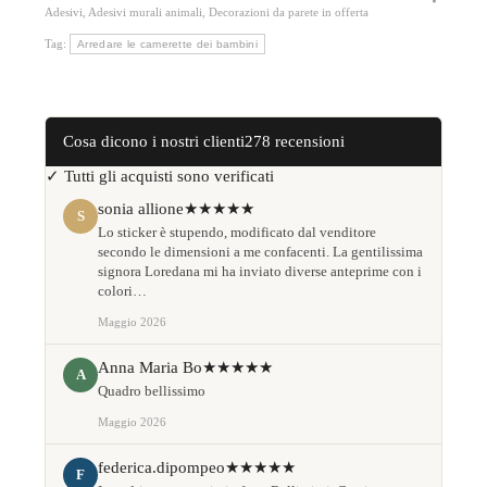
Adesivi
,
Adesivi murali animali
,
Decorazioni da parete in offerta
Tag:
Arredare le camerette dei bambini
Cosa dicono i nostri clienti
278 recensioni
✓ Tutti gli acquisti sono verificati
sonia allione
★★★★★
S
Lo sticker è stupendo, modificato dal venditore
secondo le dimensioni a me confacenti. La gentilissima
signora Loredana mi ha inviato diverse anteprime con i
colori…
Maggio 2026
Anna Maria Bo
★★★★★
A
Quadro bellissimo
Maggio 2026
federica.dipompeo
★★★★★
F