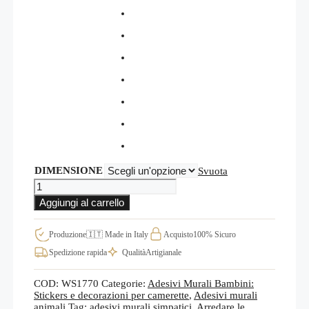
DIMENSIONE
Svuota
Disegno
adesivo
Aggiungi al carrello
da
parete
per
Produzione
🇮🇹 Made in Italy
Acquisto
100% Sicuro
la
Spedizione rapida
Qualità
Artigianale
cameretta
coniglietto
in
COD:
WS1770
Categorie:
Adesivi Murali Bambini:
vacanza
Stickers e decorazioni per camerette
,
Adesivi murali
WS1770
animali
Tag:
adesivi murali simpatici
,
Arredare le