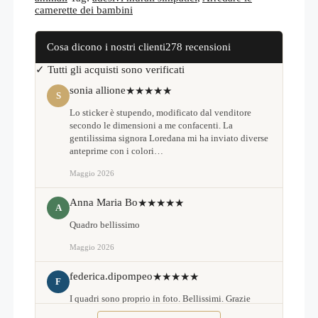
quantità
camerette dei bambini
Cosa dicono i nostri clienti
278 recensioni
✓ Tutti gli acquisti sono verificati
sonia allione
★★★★★
S
Lo sticker è stupendo, modificato dal venditore
secondo le dimensioni a me confacenti. La
gentilissima signora Loredana mi ha inviato diverse
anteprime con i colori…
Maggio 2026
Anna Maria Bo
★★★★★
A
Quadro bellissimo
Maggio 2026
federica.dipompeo
★★★★★
F
I quadri sono proprio in foto. Bellissimi. Grazie