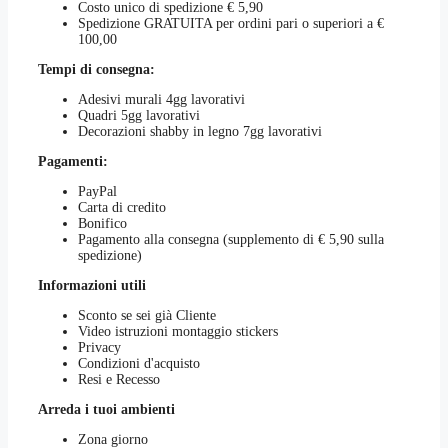
Costo unico di spedizione € 5,90
scelte
Spedizione GRATUITA per ordini pari o superiori a €
nella
100,00
pagina
del
Tempi di consegna:
prodotto
Adesivi murali 4gg lavorativi
Quadri 5gg lavorativi
Decorazioni shabby in legno 7gg lavorativi
Pagamenti:
PayPal
Carta di credito
Bonifico
Pagamento alla consegna (supplemento di € 5,90 sulla
spedizione)
Informazioni utili
Sconto se sei già Cliente
Video istruzioni montaggio stickers
Privacy
Condizioni d'acquisto
Resi e Recesso
Arreda i tuoi ambienti
Zona giorno