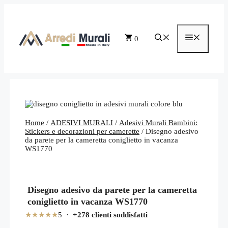
Vai
al
contenuto
Menu
0
Home
/
ADESIVI MURALI
/
Adesivi Murali Bambini:
Stickers e decorazioni per camerette
/ Disegno adesivo
da parete per la cameretta coniglietto in vacanza
WS1770
Disegno adesivo da parete per la cameretta
coniglietto in vacanza WS1770
★★★★★
5 ·
+278 clienti soddisfatti