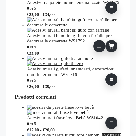
Adesivo da parete nome personalizzato WS0876
0
su 5
Fascia
Questo
€
22,00
-
€
34,00
di
prodotto
prezzo:
ha
da
più
€22,00
varianti.
Adesivi murali bambini gufo con farfalle per
a
Le
decorare le camerette WS1792
€34,00
opzioni
0
su 5
possono
€
33,00
essere
scelte
nella
Adesivi murali gufetti innamorati, decorazioni
pagina
murali per interni WS1719
del
0
su 5
prodotto
Fascia
Questo
€
26,00
-
€
39,00
di
prodotto
prezzo:
Prodotti correlati
ha
da
più
€26,00
varianti.
a
Le
€39,00
opzioni
Adesivi murali frase love Bebè WS1042
possono
0
su 5
essere
Fascia
Questo
€
15,00
-
€
20,00
scelte
di
prodotto
In offerta!