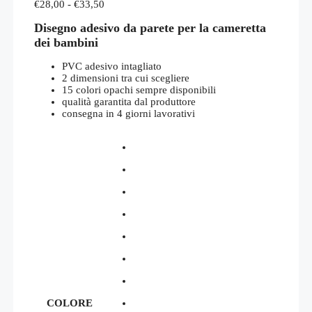
Fascia
€
28,00
-
€
33,50
di
Disegno adesivo da parete per la cameretta
prezzo:
da
dei bambini
€28,00
a
PVC adesivo intagliato
€33,50
2 dimensioni tra cui scegliere
15 colori opachi sempre disponibili
qualità garantita dal produttore
consegna in 4 giorni lavorativi
COLORE