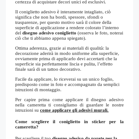
certezza di acquistare decori unici ed esclusivi.
Il coniglietto adesivo è interamente intagliato, ciò
significa che non ha bordi, spessore, sfondi o
trasparenze, per questo motivo sarà il colore della
superficie di applicazione a rendere colorato l’interno
del
disegno adesivo coniglietto
(osserva le foto, noterai
ciò che ti abbiamo appena spiegato).
Ottima aderenza, grazie ai materiali di qualità: la
decorazione aderirà in modo uniforme alla superficie,
ovviamente prima di applicarlo devi accertarti che la
superficie sia perfettamente liscia e pulita, l’effetto
finale sarà di un tattoo decorativo.
Facile da applicare, lo riceverai su un unico foglio,
predisposto come in foto e accompagnato da semplici
istruzioni di montaggio.
Per capire prima come applicare il disegno adesivo
nella cameretta ti consigliamo di guardare le nostre
istruzioni su
come applicare gli adesivi murali.
Come scegliere il coniglietto in sticker per la
cameretta?
Per scegliere il tuo
disegno adesivo da parete per la