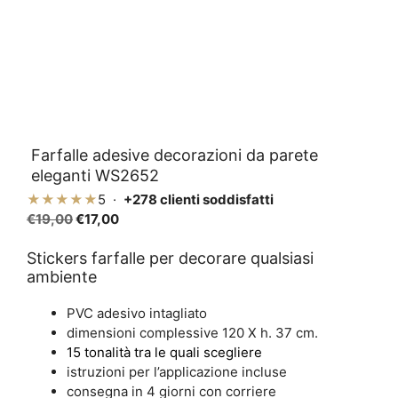
Farfalle adesive decorazioni da parete
eleganti WS2652
★★★★★
5 ·
+278 clienti soddisfatti
Il
Il
€
19,00
€
17,00
prezzo
prezzo
originale
attuale
Stickers farfalle per decorare qualsiasi
ambiente
era:
è:
€19,00.
€17,00.
PVC adesivo intagliato
dimensioni complessive 120 X h. 37 cm.
15 tonalità tra le quali scegliere
istruzioni per l’applicazione incluse
consegna in 4 giorni con corriere