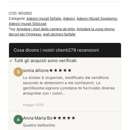
WS2652
quantità
COD:
WS2652
Categorie:
Adesivi murali farfalle
,
Adesivi
,
Adesivi Murali Soggiorno
,
Adesivi murali Stilizzati
Tag:
Arredare i muri della camera da letto
,
Arredare la zona giorno
,
decori per l'ingresso
,
wall stickers farfalle
Cosa dicono i nostri clienti
278 recensioni
✓ Tutti gli acquisti sono verificati
sonia allione
★★★★★
S
Lo sticker è stupendo, modificato dal venditore
secondo le dimensioni a me confacenti. La
gentilissima signora Loredana mi ha inviato diverse
anteprime con i colori…
Maggio 2026
Anna Maria Bo
★★★★★
A
Quadro bellissimo