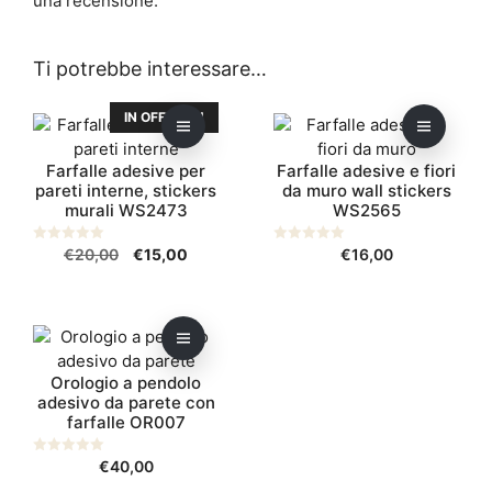
una recensione.
Ti potrebbe interessare…
Questo
Questo
IN OFFERTA!
prodotto
prodotto
ha
ha
Farfalle adesive per
Farfalle adesive e fiori
più
più
pareti interne, stickers
da muro wall stickers
varianti.
varianti.
murali WS2473
WS2565
Le
Le
Il
Il
0
€
20,00
€
15,00
0
€
16,00
opzioni
opzioni
s
s
prezzo
prezzo
possono
u
possono
u
5
5
originale
attuale
essere
essere
era:
è:
scelte
scelte
Questo
€20,00.
€15,00.
nella
nella
prodotto
pagina
pagina
Orologio a pendolo
ha
del
adesivo da parete con
del
più
farfalle OR007
prodotto
prodotto
varianti.
Le
0
€
40,00
opzioni
s
u