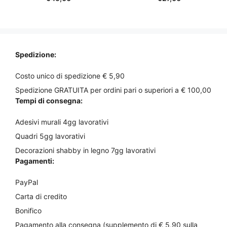
s
s
scelte
u
u
5
5
nella
pagina
del
prodotto
Spedizione:
Costo unico di spedizione € 5,90
Spedizione GRATUITA per ordini pari o superiori a € 100,00
Tempi di consegna:
Adesivi murali 4gg lavorativi
Quadri 5gg lavorativi
Decorazioni shabby in legno 7gg lavorativi
Pagamenti:
PayPal
Carta di credito
Bonifico
Pagamento alla consegna (supplemento di € 5,90 sulla