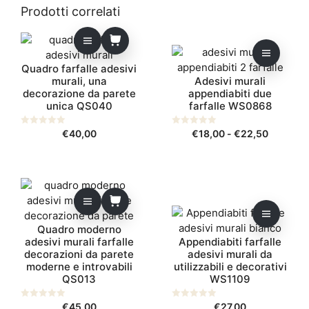
possono
5
Prodotti correlati
essere
scelte
Questo
nella
prodotto
pagina
Quadro farfalle adesivi
ha
murali, una
Adesivi murali
del
più
decorazione da parete
appendiabiti due
prodotto
varianti.
unica QS040
farfalle WS0868
Le
opzioni
Fascia
0
€
40,00
0
€
18,00
-
€
22,50
s
s
possono
di
u
u
5
5
essere
prezzo:
scelte
da
Questo
nella
€18,00
prodotto
pagina
a
ha
€22,50
del
Quadro moderno
più
prodotto
adesivi murali farfalle
Appendiabiti farfalle
varianti.
decorazioni da parete
adesivi murali da
Le
moderne e introvabili
utilizzabili e decorativi
opzioni
QS013
WS1109
possono
essere
0
€
45,00
0
€
27,00