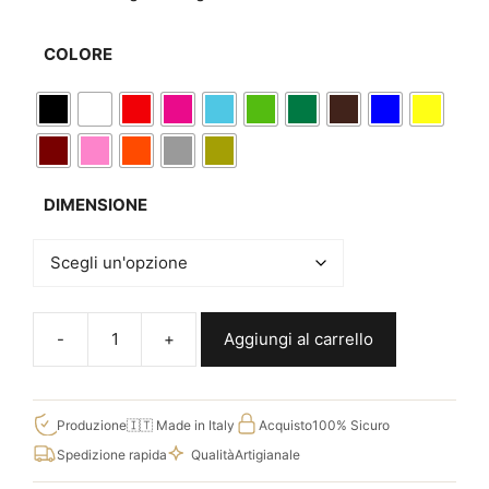
COLORE
DIMENSIONE
Aggiungi al carrello
Farfalle
adesive
decorazioni
da
Produzione
🇮🇹 Made in Italy
Acquisto
100% Sicuro
parete
Spedizione rapida
Qualità
Artigianale
eleganti