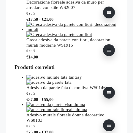
più
Decorazione floreale adesiva da muro per
varianti.
arredare con stile WS2007
Le
0
su 5
opzioni
Fascia
Questo
€
17,50
-
€
21,00
possono
di
prodotto
essere
prezzo:
ha
scelte
da
più
nella
€17,50
varianti.
Greca adesiva da parete con fiori, decorazioni
pagina
a
Le
murali moderne WS1916
del
€21,00
opzioni
0
su 5
prodotto
possono
Questo
€
14,00
essere
prodotto
scelte
Prodotti correlati
ha
nella
più
pagina
varianti.
del
Le
prodotto
opzioni
Adesivo da parete fata decorativa WS0146
possono
0
su 5
essere
Fascia
Questo
€
37,00
-
€
55,00
scelte
di
prodotto
nella
prezzo:
ha
pagina
da
più
Adesivo murale floreale donna decorativo
del
€37,00
varianti.
WS0183
prodotto
a
Le
0
su 5
€55,00
opzioni
Fascia
Questo
€
25,00
-
€
37,00