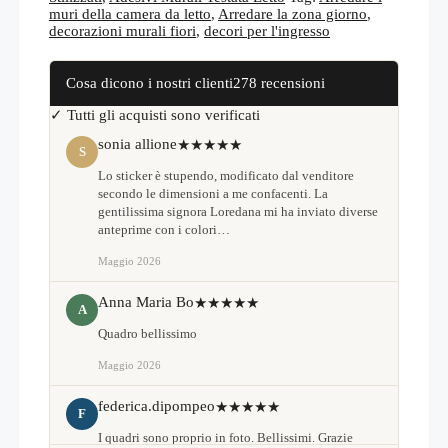
muri della camera da letto
,
Arredare la zona giorno
,
decorazioni murali fiori
,
decori per l'ingresso
Cosa dicono i nostri clienti
278 recensioni
✓ Tutti gli acquisti sono verificati
sonia allione
★★★★★
S
Lo sticker è stupendo, modificato dal venditore
secondo le dimensioni a me confacenti. La
gentilissima signora Loredana mi ha inviato diverse
anteprime con i colori…
Maggio 2026
Anna Maria Bo
★★★★★
A
Quadro bellissimo
Maggio 2026
federica.dipompeo
★★★★★
F
I quadri sono proprio in foto. Bellissimi. Grazie