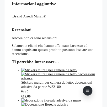
Informazioni aggiuntive
Brand
Arredi Murali®
Recensioni
Ancora non ci sono recensioni.
Solamente clienti che hanno effettuato l'accesso ed
hanno acquistato questo prodotto possono lasciare una
recensione.
Ti potrebbe interessare…
Stickers murali per camera da letto, decorazioni
adesive da parete WS2180
0
su 5
Questo
€
12,00
prodotto
ha