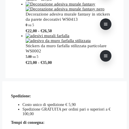
possono
di
prodotto
essere
prezzo:
ha
scelte
da
più
Decorazione adesiva murale fantasy in stickers
nella
€25,00
varianti.
da parete decorativi WS0413
pagina
a
Le
0
su 5
del
€37,00
opzioni
Fascia
Questo
prodotto
€
22,00
-
€
26,50
possono
di
prodotto
essere
prezzo:
ha
scelte
da
più
Stickers da muro farfalla stilizzata particolare
nella
€22,00
varianti.
WS0002
pagina
a
Le
5.00
su 5
del
€26,50
opzioni
Fascia
Questo
prodotto
€
23,00
-
€
35,00
possono
di
prodotto
essere
prezzo:
ha
scelte
da
più
nella
€23,00
varianti.
pagina
a
Le
del
€35,00
opzioni
prodotto
Spedizione:
possono
essere
Costo unico di spedizione € 5,90
scelte
Spedizione GRATUITA per ordini pari o superiori a €
nella
100,00
pagina
del
Tempi di consegna:
prodotto