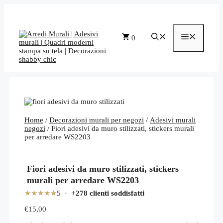
Vai
al
contenuto
Menu
0
Home
/
Decorazioni murali per negozi
/
Adesivi murali
negozi
/ Fiori adesivi da muro stilizzati, stickers murali
per arredare WS2203
Fiori adesivi da muro stilizzati, stickers
murali per arredare WS2203
★★★★★
5 ·
+278 clienti soddisfatti
€
15,00