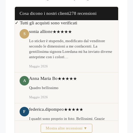
Cosa dicono i nostri clienti
278 recensioni
✓ Tutti gli acquisti sono verificati
sonia allione
★★★★★
S
Lo sticker è stupendo, modificato dal venditore
secondo le dimensioni a me confacenti. La
gentilissima signora Loredana mi ha inviato diverse
anteprime con i colori…
Maggio 2026
Anna Maria Bo
★★★★★
A
Quadro bellissimo
Maggio 2026
federica.dipompeo
★★★★★
F
I quadri sono proprio in foto. Bellissimi. Grazie
Mostra altre recensioni ▼
Febbraio 2026