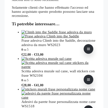
Solamente clienti che hanno effettuato l'accesso ed
hanno acquistato questo prodotto possono lasciare una
recensione.
Ti potrebbe interessare…
Frase adesiva Climb into the Saddle, decorazione
adesiva da muro WS2023
0
su 5
Fascia
Questo
€
22,00
-
€
33,00
di
prodotto
prezzo:
ha
da
più
€22,00
varianti.
Scritta adesiva murale sul cane, wall stickers con
a
Le
frase WS2104
€33,00
opzioni
0
su 5
possono
Fascia
Questo
€
28,00
-
€
41,00
essere
di
prodotto
scelte
prezzo:
ha
nella
da
più
pagina
€28,00
varianti.
Adesivi da parete frase personalizzata nome cane
del
a
Le
WS1518
prodotto
€41,00