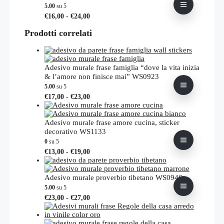
opzioni
5.00
su 5
possono
Fascia
Questo
€
16,00
-
€
24,00
essere
di
prodotto
scelte
prezzo:
Prodotti correlati
ha
nella
da
più
pagina
€16,00
varianti.
del
a
Le
prodotto
€24,00
opzioni
Adesivo murale frase famiglia “dove la vita inizia
possono
& l’amore non finisce mai” WS0923
essere
5.00
su 5
scelte
Fascia
Questo
€
17,00
-
€
23,00
nella
di
prodotto
pagina
prezzo:
ha
del
da
più
Adesivo murale frase amore cucina, sticker
prodotto
€17,00
varianti.
decorativo WS1133
a
Le
0
su 5
€23,00
opzioni
Fascia
Questo
€
13,00
-
€
19,00
possono
di
prodotto
essere
prezzo:
ha
scelte
da
più
Adesivo murale proverbio tibetano WS0946
nella
€13,00
varianti.
5.00
su 5
pagina
a
Le
Fascia
Questo
€
23,00
-
€
27,00
del
€19,00
opzioni
di
prodotto
prodotto
possono
prezzo:
ha
essere
da
più