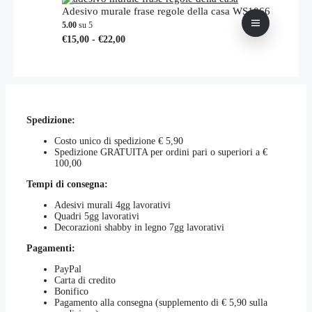
scelte
€23,00
varianti.
Adesivo murale frase regole della casa WS1066
nella
a
Le
5.00
su 5
pagina
€27,00
opzioni
Fascia
Questo
€
15,00
-
€
22,00
del
possono
di
prodotto
prodotto
essere
prezzo:
ha
scelte
da
più
nella
€15,00
varianti.
pagina
a
Le
del
€22,00
opzioni
prodotto
Spedizione:
possono
essere
Costo unico di spedizione € 5,90
scelte
Spedizione GRATUITA per ordini pari o superiori a €
nella
100,00
pagina
del
Tempi di consegna:
prodotto
Adesivi murali 4gg lavorativi
Quadri 5gg lavorativi
Decorazioni shabby in legno 7gg lavorativi
Pagamenti:
PayPal
Carta di credito
Bonifico
Pagamento alla consegna (supplemento di € 5,90 sulla