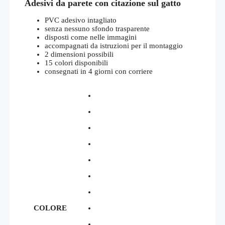
Adesivi da parete con citazione sul gatto
prezzo:
da
€25,00
PVC adesivo intagliato
a
senza nessuno sfondo trasparente
€30,00
disposti come nelle immagini
accompagnati da istruzioni per il montaggio
2 dimensioni possibili
15 colori disponibili
consegnati in 4 giorni con corriere
COLORE