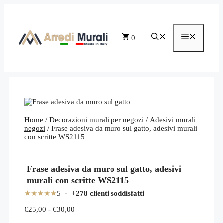
Vai
al
contenuto
Menu
0
Home
/
Decorazioni murali per negozi
/
Adesivi murali
negozi
/ Frase adesiva da muro sul gatto, adesivi murali
con scritte WS2115
Frase adesiva da muro sul gatto, adesivi
murali con scritte WS2115
★★★★★
5 ·
+278 clienti soddisfatti
Fascia
€
25,00
-
€
30,00
di