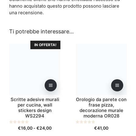
hanno acquistato questo prodotto possono lasciare
una recensione.
Ti potrebbe interessare…
Questo
Questo
IN OFFERTA!
prodotto
prodotto
ha
ha
più
più
varianti.
varianti.
Le
Le
opzioni
opzioni
possono
possono
essere
essere
Scritte adesive murali
Orologio da parete con
scelte
scelte
per cucina, wall
frase pizza,
nella
stickers design
nella
decorazione murale
WS2294
moderna OR028
pagina
pagina
del
del
Fascia
0
€
16,00
-
€
24,00
0
€
41,00
prodotto
prodotto
s
s
di
u
u