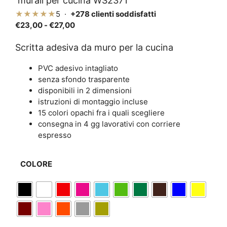
murali per cucina WS2371
★★★★★
5 ·
+278 clienti soddisfatti
Fascia
€
23,00
-
€
27,00
di
prezzo:
Scritta adesiva da muro per la cucina
da
PVC adesivo intagliato
€23,00
senza sfondo trasparente
a
disponibili in 2 dimensioni
€27,00
istruzioni di montaggio incluse
15 colori opachi fra i quali scegliere
consegna in 4 gg lavorativi con corriere
espresso
COLORE