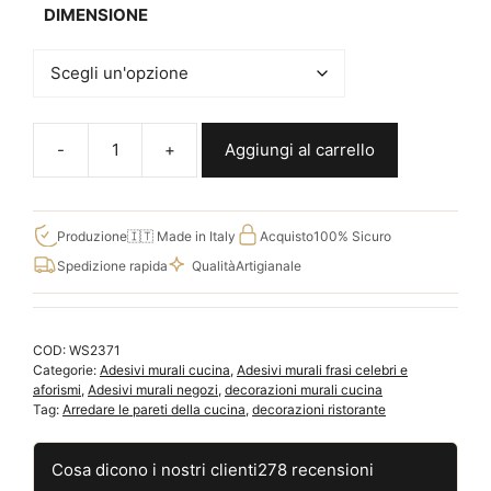
DIMENSIONE
Aggiungi al carrello
Frase
adesiva
da
parete
Produzione
🇮🇹 Made in Italy
Acquisto
100% Sicuro
sui
Spedizione rapida
Qualità
Artigianale
dolci,
stickers
murali
COD:
WS2371
per
Categorie:
Adesivi murali cucina
,
Adesivi murali frasi celebri e
cucina
aforismi
,
Adesivi murali negozi
,
decorazioni murali cucina
WS2371
Tag:
Arredare le pareti della cucina
,
decorazioni ristorante
quantità
Cosa dicono i nostri clienti
278 recensioni