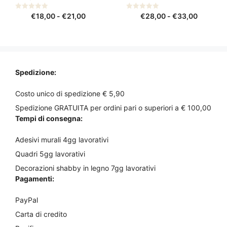
scelte
scelte
nella
nella
Fascia
Fascia
0
€
18,00
-
€
21,00
0
€
28,00
-
€
33,00
s
s
pagina
pagina
di
di
u
u
del
del
5
5
prezzo:
prezzo:
prodotto
prodotto
da
da
€18,00
€28,00
a
a
Spedizione:
€21,00
€33,00
Costo unico di spedizione € 5,90
Spedizione GRATUITA per ordini pari o superiori a € 100,00
Tempi di consegna:
Adesivi murali 4gg lavorativi
Quadri 5gg lavorativi
Decorazioni shabby in legno 7gg lavorativi
Pagamenti:
PayPal
Carta di credito