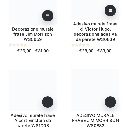
più
più
varianti.
varianti.
Le
Le
opzioni
opzioni
Adesivo murale frase
possono
possono
Decorazione murale
di Victor Hugo,
frase Jim Morrison
decorazione adesiva
essere
essere
WS0959
da parete WS0869
scelte
scelte
nella
nella
Fascia
Fascia
0
€
26,00
-
€
31,00
0
€
28,00
-
€
33,00
pagina
pagina
s
s
di
di
u
u
del
del
5
5
prezzo:
prezzo:
prodotto
prodotto
da
da
Questo
Questo
€26,00
€28,00
prodotto
prodotto
a
a
ha
ha
€31,00
€33,00
più
più
varianti.
varianti.
Le
Le
opzioni
opzioni
Adesivo murale frase
ADESIVO MURALE
possono
possono
Albert Einstein da
FRASE JIM MORRISON
essere
essere
parete WS1003
WS0882