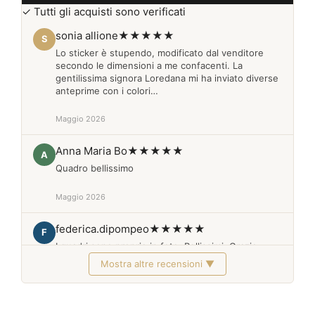
✓ Tutti gli acquisti sono verificati
sonia allione
★★★★★
S
Lo sticker è stupendo, modificato dal venditore
secondo le dimensioni a me confacenti. La
gentilissima signora Loredana mi ha inviato diverse
anteprime con i colori…
Maggio 2026
Anna Maria Bo
★★★★★
A
Quadro bellissimo
Maggio 2026
federica.dipompeo
★★★★★
F
I quadri sono proprio in foto. Bellissimi. Grazie
Mostra altre recensioni ▼
Febbraio 2026