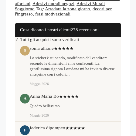
arredare
aforismi
,
Adesivi murali negozi
,
Adesivi Murali
WS1873
Soggiorno
Tag:
Arredare la zona giorno
,
decori per
quantità
l'ingresso
,
frasi motivazionali
Cosa dicono i nostri clienti
278 recensioni
✓ Tutti gli acquisti sono verificati
sonia allione
★★★★★
S
Lo sticker è stupendo, modificato dal venditore
secondo le dimensioni a me confacenti. La
gentilissima signora Loredana mi ha inviato diverse
anteprime con i colori…
Maggio 2026
Anna Maria Bo
★★★★★
A
Quadro bellissimo
Maggio 2026
federica.dipompeo
★★★★★
F