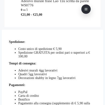
più
Adesivo murale frase Lao Tzu scritta da parete
scelte
€26,00
varianti.
WS0776
nella
a
Le
0
su 5
pagina
€31,00
opzioni
Fascia
Questo
€
21,00
-
€
25,00
del
possono
di
prodotto
prodotto
essere
prezzo:
ha
scelte
da
più
nella
€21,00
varianti.
pagina
a
Le
del
€25,00
opzioni
prodotto
Spedizione:
possono
essere
Costo unico di spedizione € 5,90
scelte
Spedizione GRATUITA per ordini pari o superiori a €
nella
100,00
pagina
del
Tempi di consegna:
prodotto
Adesivi murali 4gg lavorativi
Quadri 5gg lavorativi
Decorazioni shabby in legno 7gg lavorativi
Pagamenti:
PayPal
Carta di credito
Bonifico
Pagamento alla consegna (supplemento di € 5,90 sulla