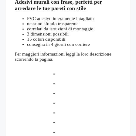
Adesivi murali con frase, perfetti per
prezzo:
da
arredare le tue pareti con stile
€23,00
a
PVC adesivo interamente intagliato
€35,00
nessuno sfondo trasparente
correlati da istruzioni di montaggio
3 dimensioni possibili
15 colori disponibili
consegna in 4 giorni con corriere
Per maggiori informazioni leggi la loro descrizione
scorrendo la pagina.