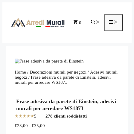
Vai
al
contenuto
Menu
0
Home
/
Decorazioni murali per negozi
/
Adesivi murali
negozi
/ Frase adesiva da parete di Einstein, adesivi
murali per arredare WS1873
Frase adesiva da parete di Einstein, adesivi
murali per arredare WS1873
★★★★★
5 ·
+278 clienti soddisfatti
Fascia
€
23,00
-
€
35,00
di