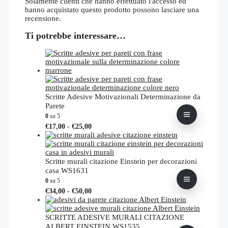
Solamente clienti che hanno effettuato l'accesso ed
hanno acquistato questo prodotto possono lasciare una
recensione.
Ti potrebbe interessare…
Scritte Adesive Motivazionali Determinazione da
Parete
0
su 5
Fascia
Questo
€
17,00
-
€
25,00
di
prodotto
prezzo:
ha
da
più
€17,00
varianti.
Scritte murali citazione Einstein per decorazioni
a
Le
casa WS1631
€25,00
opzioni
0
su 5
possono
Fascia
Questo
€
34,00
-
€
50,00
essere
di
prodotto
scelte
prezzo:
ha
nella
da
più
SCRITTE ADESIVE MURALI CITAZIONE
pagina
€34,00
varianti.
ALBERT EINSTEIN WS1535