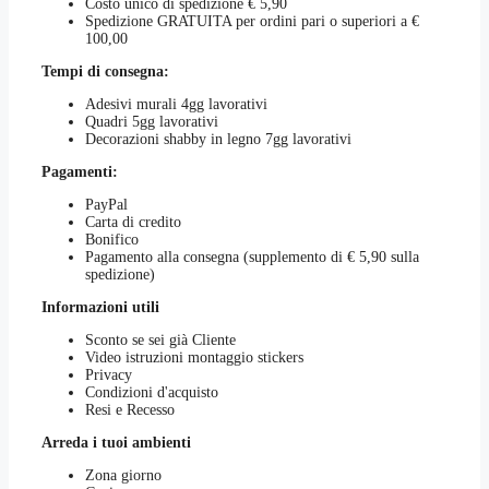
Costo unico di spedizione € 5,90
scelte
Spedizione GRATUITA per ordini pari o superiori a €
nella
100,00
pagina
del
Tempi di consegna:
prodotto
Adesivi murali 4gg lavorativi
Quadri 5gg lavorativi
Decorazioni shabby in legno 7gg lavorativi
Pagamenti:
PayPal
Carta di credito
Bonifico
Pagamento alla consegna (supplemento di € 5,90 sulla
spedizione)
Informazioni utili
Sconto se sei già Cliente
Video istruzioni montaggio stickers
Privacy
Condizioni d'acquisto
Resi e Recesso
Arreda i tuoi ambienti
Zona giorno