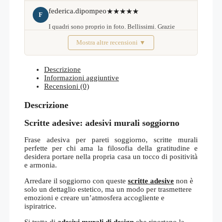
federica.dipompeo
★★★★★
F
I quadri sono proprio in foto. Bellissimi. Grazie
Mostra altre recensioni ▼
Febbraio 2026
Descrizione
Informazioni aggiuntive
Recensioni (0)
Descrizione
Scritte adesive: adesivi murali soggiorno
Frase adesiva per pareti soggiorno, scritte murali
perfette per chi ama la filosofia della gratitudine e
desidera portare nella propria casa un tocco di positività
e armonia.
Arredare il soggiorno con queste
scritte adesive
non è
solo un dettaglio estetico, ma un modo per trasmettere
emozioni e creare un’atmosfera accogliente e
ispiratrice.
Si tratta di
adesivi murali di design
che riportano la