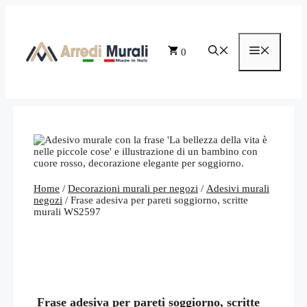
Vai
al
contenuto
Menu
0
Home
/
Decorazioni murali per negozi
/
Adesivi murali
negozi
/ Frase adesiva per pareti soggiorno, scritte
murali WS2597
Frase adesiva per pareti soggiorno, scritte