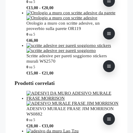
0
su 5
Fascia
Questo
€
13,00
-
€
20,00
di
prodotto
prezzo:
ha
da
più
Orologio a muro con scritte adesive, un
€13,00
varianti.
proverbio sulla parete OR119
a
Le
0
su 5
€20,00
opzioni
Questo
€
46,00
possono
prodotto
essere
ha
scelte
più
Scritte adesive per pareti soggiorno stickers
nella
varianti.
murali WS2570
pagina
Le
0
su 5
del
opzioni
Fascia
Questo
prodotto
€
15,00
-
€
21,00
possono
di
prodotto
essere
prezzo:
Prodotti correlati
ha
scelte
da
più
nella
€15,00
varianti.
pagina
a
Le
del
€21,00
opzioni
prodotto
possono
ADESIVO MURALE FRASE JIM MORRISON
essere
WS0882
scelte
0
su 5
nella
Fascia
Questo
€
28,00
-
€
33,00
pagina
di
prodotto