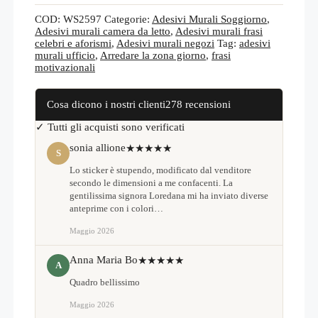
WS2597
quantità
COD:
WS2597
Categorie:
Adesivi Murali Soggiorno
,
Adesivi murali camera da letto
,
Adesivi murali frasi
celebri e aforismi
,
Adesivi murali negozi
Tag:
adesivi
murali ufficio
,
Arredare la zona giorno
,
frasi
motivazionali
Cosa dicono i nostri clienti
278 recensioni
✓ Tutti gli acquisti sono verificati
sonia allione
★★★★★
S
Lo sticker è stupendo, modificato dal venditore
secondo le dimensioni a me confacenti. La
gentilissima signora Loredana mi ha inviato diverse
anteprime con i colori…
Maggio 2026
Anna Maria Bo
★★★★★
A
Quadro bellissimo
Maggio 2026