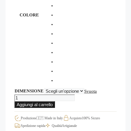
COLORE
DIMENSIONE
Svuota
Frase
adesiva
Aggiungi al carrello
per
pareti
soggiorno,
Produzione
🇮🇹 Made in Italy
Acquisto
100% Sicuro
scritte
Spedizione rapida
Qualità
Artigianale
murali