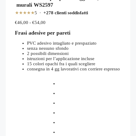
murali WS2597
★★★★★
5 ·
+278 clienti soddisfatti
Fascia
€
46,00
-
€
54,00
di
Frasi adesive per pareti
prezzo:
da
€46,00
PVC adesivo intagliato e prespaziato
a
senza nessuno sfondo
€54,00
2 possibili dimensioni
istruzioni per l’applicazione incluse
15 colori opachi fra i quali scegliere
consegna in 4 gg lavorativi con corriere espresso