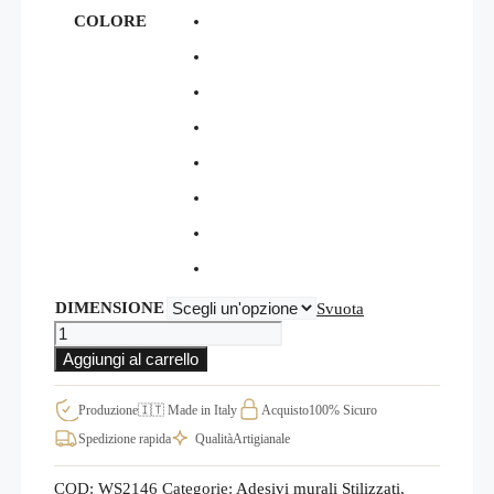
COLORE
DIMENSIONE
Svuota
Greche
adesive
Aggiungi al carrello
da
parete
decorative,
Produzione
🇮🇹 Made in Italy
Acquisto
100% Sicuro
adesivi
Spedizione rapida
Qualità
Artigianale
murali
stilizzati
WS2146
COD:
WS2146
Categorie:
Adesivi murali Stilizzati
,