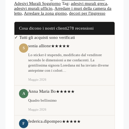
quantità
Adesivi Murali Soggiorno
Tag:
adesivi murali greca
,
adesivi murali ufficio
,
Arredare i muri della camera da
letto
,
Arredare la zona giorno
,
decori per l'ingresso
Cosa dicono i nostri clienti
278 recensioni
✓ Tutti gli acquisti sono verificati
sonia allione
★★★★★
S
Lo sticker è stupendo, modificato dal venditore
secondo le dimensioni a me confacenti. La
gentilissima signora Loredana mi ha inviato diverse
anteprime con i colori…
Maggio 2026
Anna Maria Bo
★★★★★
A
Quadro bellissimo
Maggio 2026
federica.dipompeo
★★★★★
F