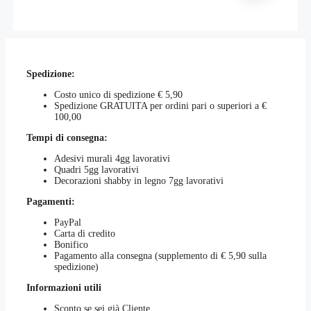
prodotto
prodotto
possono
ha
essere
più
scelte
varianti.
nella
Le
pagina
opzioni
del
Spedizione:
possono
prodotto
essere
Costo unico di spedizione € 5,90
scelte
Spedizione GRATUITA per ordini pari o superiori a €
nella
100,00
pagina
del
Tempi di consegna:
prodotto
Adesivi murali 4gg lavorativi
Quadri 5gg lavorativi
Decorazioni shabby in legno 7gg lavorativi
Pagamenti:
PayPal
Carta di credito
Bonifico
Pagamento alla consegna (supplemento di € 5,90 sulla
spedizione)
Informazioni utili
Sconto se sei già Cliente