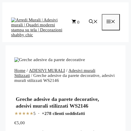
Vai
al
contenuto
Menu
0
Home
/
ADESIVI MURALI
/
Adesivi murali
Stilizzati
/ Greche adesive da parete decorative, adesivi
murali stilizzati WS2146
Greche adesive da parete decorative,
adesivi murali stilizzati WS2146
★★★★★
5 ·
+278 clienti soddisfatti
€
5,00