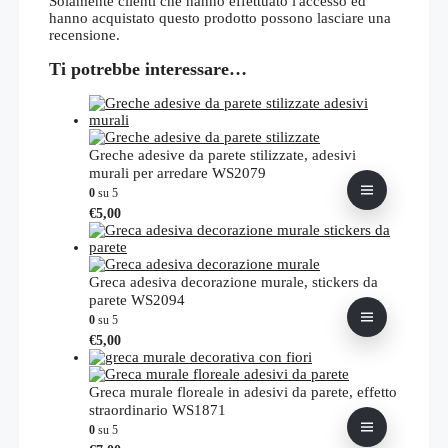
Solamente clienti che hanno effettuato l'accesso ed
hanno acquistato questo prodotto possono lasciare una
recensione.
Ti potrebbe interessare…
Greche adesive da parete stilizzate, adesivi
murali per arredare WS2079
0
su 5
Questo
€
5,00
prodotto
ha
più
varianti.
Greca adesiva decorazione murale, stickers da
Le
parete WS2094
opzioni
0
su 5
possono
Questo
€
5,00
essere
prodotto
scelte
ha
nella
più
Greca murale floreale in adesivi da parete, effetto
pagina
varianti.
straordinario WS1871
del
Le
0
su 5
prodotto
opzioni