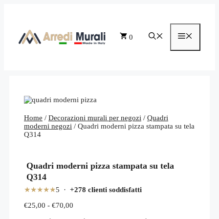
Vai
al
contenuto
Menu
0
Home
/
Decorazioni murali per negozi
/
Quadri
moderni negozi
/ Quadri moderni pizza stampata su tela
Q314
Quadri moderni pizza stampata su tela
Q314
★★★★★
5 ·
+278 clienti soddisfatti
Fascia
€
25,00
-
€
70,00
di