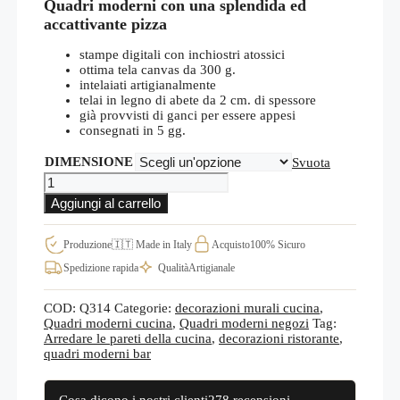
Quadri moderni con una splendida ed
prezzo:
da
accattivante pizza
€25,00
a
stampe digitali con inchiostri atossici
€70,00
ottima tela canvas da 300 g.
intelaiati artigianalmente
telai in legno di abete da 2 cm. di spessore
già provvisti di ganci per essere appesi
consegnati in 5 gg.
DIMENSIONE
Svuota
Quadri
moderni
Aggiungi al carrello
pizza
stampata
su
Produzione
🇮🇹 Made in Italy
Acquisto
100% Sicuro
tela
Spedizione rapida
Qualità
Artigianale
Q314
quantità
COD:
Q314
Categorie:
decorazioni murali cucina
,
Quadri moderni cucina
,
Quadri moderni negozi
Tag:
Arredare le pareti della cucina
,
decorazioni ristorante
,
quadri moderni bar
Cosa dicono i nostri clienti
278 recensioni