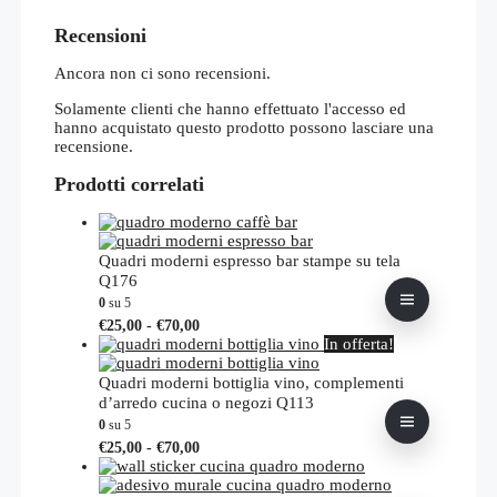
Recensioni
Ancora non ci sono recensioni.
Solamente clienti che hanno effettuato l'accesso ed
hanno acquistato questo prodotto possono lasciare una
recensione.
Prodotti correlati
Quadri moderni espresso bar stampe su tela
Q176
0
su 5
Fascia
Questo
€
25,00
-
€
70,00
di
prodotto
In offerta!
prezzo:
ha
da
più
Quadri moderni bottiglia vino, complementi
€25,00
varianti.
d’arredo cucina o negozi Q113
a
Le
0
su 5
€70,00
opzioni
Fascia
Questo
€
25,00
-
€
70,00
possono
di
prodotto
essere
prezzo:
ha
scelte