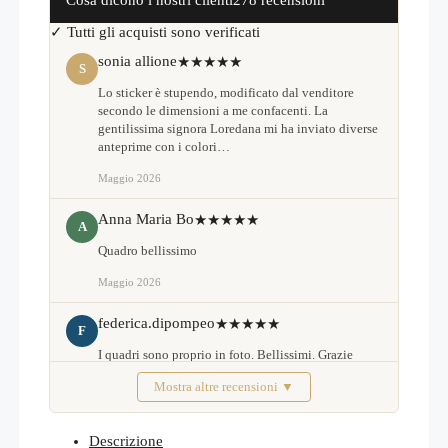
✓ Tutti gli acquisti sono verificati
sonia allione
★★★★★
S
Lo sticker è stupendo, modificato dal venditore
secondo le dimensioni a me confacenti. La
gentilissima signora Loredana mi ha inviato diverse
anteprime con i colori…
Maggio 2026
Anna Maria Bo
★★★★★
A
Quadro bellissimo
Maggio 2026
federica.dipompeo
★★★★★
F
I quadri sono proprio in foto. Bellissimi. Grazie
Mostra altre recensioni ▼
Febbraio 2026
Descrizione