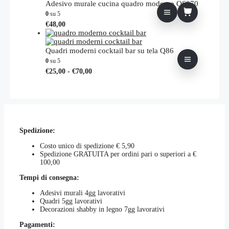
da
più
Adesivo murale cucina quadro moderno QS070
nella
€25,00
varianti.
0
su 5
pagina
a
Le
€
48,00
del
€70,00
opzioni
prodotto
possono
essere
Quadri moderni cocktail bar su tela Q86
scelte
0
su 5
nella
Fascia
Questo
€
25,00
-
€
70,00
pagina
di
prodotto
del
prezzo:
ha
prodotto
da
più
€25,00
varianti.
a
Le
€70,00
opzioni
Spedizione:
possono
essere
Costo unico di spedizione € 5,90
scelte
Spedizione GRATUITA per ordini pari o superiori a €
nella
100,00
pagina
del
Tempi di consegna:
prodotto
Adesivi murali 4gg lavorativi
Quadri 5gg lavorativi
Decorazioni shabby in legno 7gg lavorativi
Pagamenti: