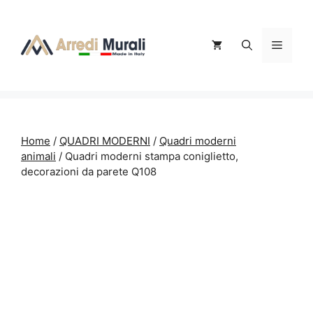
Vai
al
contenuto
Menu
Home
/
QUADRI MODERNI
/
Quadri moderni
animali
/ Quadri moderni stampa coniglietto,
decorazioni da parete Q108