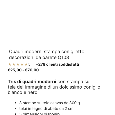
Quadri moderni stampa coniglietto,
decorazioni da parete Q108
★★★★★
5 ·
+278 clienti soddisfatti
Fascia
€
25,00
-
€
70,00
di
prezzo:
Tris di quadri
moderni
con stampa su
tela dell’immagine di un dolcissimo coniglio
da
bianco e nero
€25,00
a
3 stampe su tela canvas da 300 g.
€70,00
telai in legno di abete da 2 cm
3 dimensioni disponibili