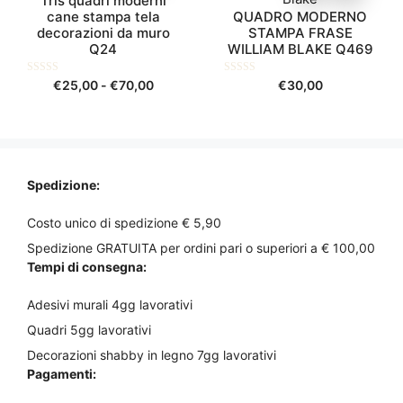
Tris quadri moderni
€70,00
€70,00
del
del
cane stampa tela
QUADRO MODERNO
più
prodotto
prodotto
decorazioni da muro
STAMPA FRASE
varianti.
Q24
WILLIAM BLAKE Q469
Le
opzioni
0
Fascia
0
€
25,00
-
€
70,00
€
30,00
s
s
possono
di
u
u
essere
5
5
prezzo:
scelte
da
nella
€25,00
pagina
a
Spedizione:
del
€70,00
prodotto
Costo unico di spedizione € 5,90
Spedizione GRATUITA per ordini pari o superiori a € 100,00
Tempi di consegna:
Adesivi murali 4gg lavorativi
Quadri 5gg lavorativi
Decorazioni shabby in legno 7gg lavorativi
Pagamenti: