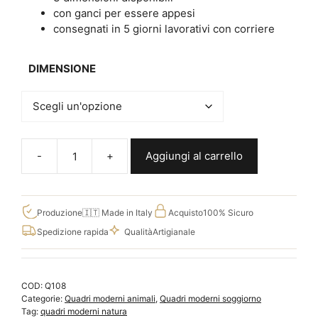
con ganci per essere appesi
consegnati in 5 giorni lavorativi con corriere
DIMENSIONE
Aggiungi al carrello
Quadri
moderni
stampa
coniglietto,
Produzione
🇮🇹 Made in Italy
Acquisto
100% Sicuro
decorazioni
Spedizione rapida
Qualità
Artigianale
da
parete
Q108
COD:
Q108
quantità
Categorie:
Quadri moderni animali
,
Quadri moderni soggiorno
Tag:
quadri moderni natura