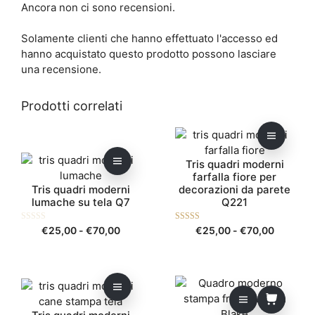
Ancora non ci sono recensioni.
Solamente clienti che hanno effettuato l'accesso ed
hanno acquistato questo prodotto possono lasciare
una recensione.
Prodotti correlati
Questo
Questo
prodotto
prodotto
Tris quadri moderni
ha
ha
farfalla fiore per
più
più
Tris quadri moderni
decorazioni da parete
varianti.
varianti.
lumache su tela Q7
Q221
Le
Le
opzioni
opzioni
0
Fascia
5.00
Fascia
€
25,00
-
€
70,00
€
25,00
-
€
70,00
s
su 5
possono
possono
di
di
u
5
essere
essere
prezzo:
prezzo:
scelte
scelte
da
da
Questo
nella
nella
€25,00
€25,00
prodotto
pagina
a
pagina
a
ha