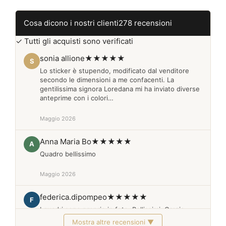
Cosa dicono i nostri clienti
278 recensioni
✓ Tutti gli acquisti sono verificati
sonia allione
★★★★★
S
Lo sticker è stupendo, modificato dal venditore
secondo le dimensioni a me confacenti. La
gentilissima signora Loredana mi ha inviato diverse
anteprime con i colori…
Maggio 2026
Anna Maria Bo
★★★★★
A
Quadro bellissimo
Maggio 2026
federica.dipompeo
★★★★★
F
I quadri sono proprio in foto. Bellissimi. Grazie
Mostra altre recensioni ▼