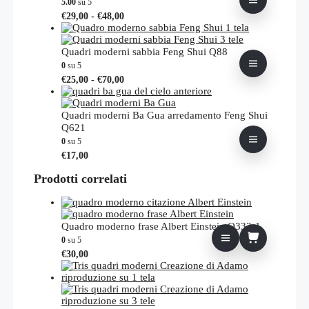
5.00
su 5
Fascia
Questo
€
29,00
-
€
48,00
di
prodotto
prezzo:
ha
da
più
Quadri moderni sabbia Feng Shui Q88
€29,00
varianti.
0
su 5
a
Le
Fascia
Questo
€
25,00
-
€
70,00
€48,00
opzioni
di
prodotto
possono
prezzo:
ha
essere
da
più
Quadri moderni Ba Gua arredamento Feng Shui
scelte
€25,00
varianti.
Q621
nella
a
Le
0
su 5
pagina
€70,00
opzioni
Questo
€
17,00
del
possono
prodotto
prodotto
essere
Prodotti correlati
ha
scelte
più
nella
varianti.
pagina
Le
del
opzioni
Quadro moderno frase Albert Einstein Q333-1
prodotto
possono
0
su 5
essere
€
30,00
scelte
nella
pagina
del
prodotto