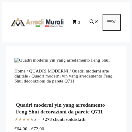
Vai
al
contenuto
Menu
0
Home
/
QUADRI MODERNI
/
Quadri moderni arte
digitale
/ Quadri moderni yin yang arredamento Feng
Shui decorazioni da parete Q711
Quadri moderni yin yang arredamento
Feng Shui decorazioni da parete Q711
★★★★★
5 ·
+278 clienti soddisfatti
Fascia
€
64,00
-
€
72,00