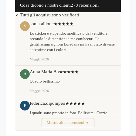
Cosa dicono i nostri clienti
278 recensioni
✓ Tutti gli acquisti sono verificati
sonia allione
★★★★★
S
Lo sticker è stupendo, modificato dal venditore
secondo le dimensioni a me confacenti. La
gentilissima signora Loredana mi ha inviato diverse
anteprime con i colori…
Maggio 2026
Anna Maria Bo
★★★★★
A
Quadro bellissimo
Maggio 2026
federica.dipompeo
★★★★★
F
I quadri sono proprio in foto. Bellissimi. Grazie
Mostra altre recensioni ▼
Febbraio 2026