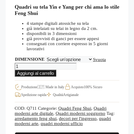
di
Quadri su tela Yin e Yang per chi ama lo stile
prezzo:
da
Feng Shui
€64,00
a
4 stampe digitali atossiche su tela
€72,00
già intelaiati su telai in legno da 2 cm.
disponibili in 3 dimensioni
già provvisti di ganci per essere appesi
consegnati con corriere espresso in 5 giorni
lavorativi
DIMENSIONE
Svuota
Quadri
moderni
Aggiungi al carrello
yin
yang
arredamento
Produzione
🇮🇹 Made in Italy
Acquisto
100% Sicuro
Feng
Spedizione rapida
Qualità
Artigianale
Shui
decorazioni
da
COD:
Q711
Categorie:
Quadri Feng Shui
,
Quadri
parete
moderni arte digitale
,
Quadri moderni soggiorno
Tag:
Q711
arredamento feng shui
,
decori per l'ingresso
,
quadri
quantità
moderni arte
,
quadri moderni ufficio