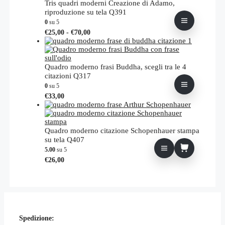
Tris quadri moderni Creazione di Adamo,
riproduzione su tela Q391
0
su 5
Fascia
Questo
€
25,00
-
€
70,00
di
prodotto
prezzo:
ha
da
più
€25,00
varianti.
Quadro moderno frasi Buddha, scegli tra le 4
a
Le
citazioni Q317
€70,00
opzioni
0
su 5
possono
Questo
€
33,00
essere
prodotto
scelte
ha
nella
più
pagina
varianti.
Quadro moderno citazione Schopenhauer stampa
del
Le
su tela Q407
prodotto
opzioni
5.00
su 5
possono
€
26,00
essere
scelte
nella
pagina
del
prodotto
Spedizione: