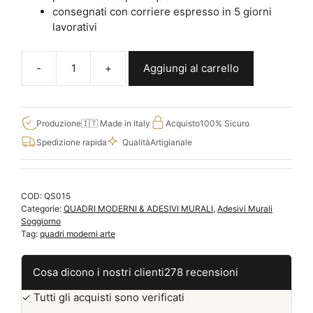
consegnati con corriere espresso in 5 giorni
lavorativi
Aggiungi al carrello
Quadro
adesivi
murali
soffioni
Produzione
🇮🇹 Made in Italy
Acquisto
100% Sicuro
QS015
Spedizione rapida
Qualità
Artigianale
quantità
COD:
QS015
Categorie:
QUADRI MODERNI & ADESIVI MURALI
,
Adesivi Murali
Soggiorno
Tag:
quadri moderni arte
Cosa dicono i nostri clienti
278 recensioni
✓ Tutti gli acquisti sono verificati