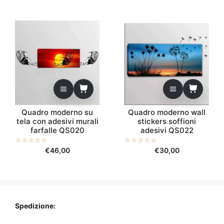
5
5
del
prezzo:
prodotto
da
€25,00
a
€70,00
Quadro moderno su
Quadro moderno wall
tela con adesivi murali
stickers soffioni
farfalle QS020
adesivi QS022
0
€
46,00
0
€
30,00
s
s
u
u
5
5
Spedizione: