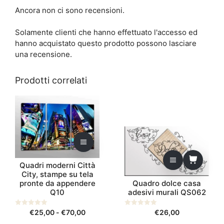
Ancora non ci sono recensioni.
Solamente clienti che hanno effettuato l'accesso ed
hanno acquistato questo prodotto possono lasciare
una recensione.
Prodotti correlati
Questo
prodotto
ha
più
varianti.
Le
Quadri moderni Città
opzioni
City, stampe su tela
possono
pronte da appendere
Quadro dolce casa
essere
Q10
adesivi murali QS062
scelte
nella
Fascia
0
€
25,00
-
€
70,00
0
€
26,00
s
s
pagina
di
u
u