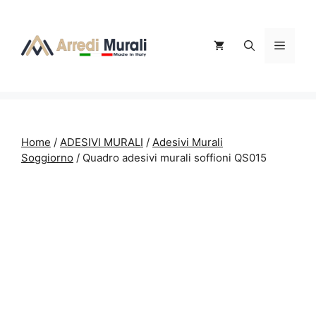
Vai
al
contenuto
Menu
Home
/
ADESIVI MURALI
/
Adesivi Murali
Soggiorno
/ Quadro adesivi murali soffioni QS015