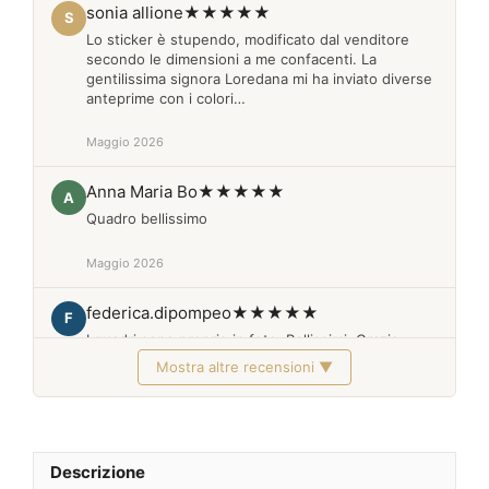
sonia allione
★★★★★
S
Lo sticker è stupendo, modificato dal venditore
secondo le dimensioni a me confacenti. La
gentilissima signora Loredana mi ha inviato diverse
anteprime con i colori…
Maggio 2026
Anna Maria Bo
★★★★★
A
Quadro bellissimo
Maggio 2026
federica.dipompeo
★★★★★
F
I quadri sono proprio in foto. Bellissimi. Grazie
Mostra altre recensioni ▼
Febbraio 2026
Descrizione