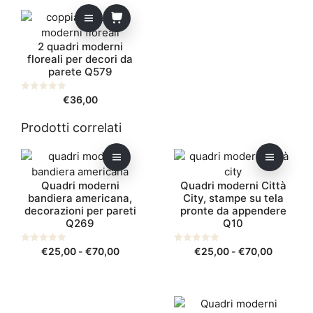
2 quadri moderni
floreali per decori da
parete Q579
0
€
36,00
s
u
5
Prodotti correlati
Questo
Questo
prodotto
prodotto
Quadri moderni
Quadri moderni Città
ha
ha
bandiera americana,
City, stampe su tela
più
più
decorazioni per pareti
pronte da appendere
varianti.
varianti.
Q269
Q10
Le
Le
opzioni
opzioni
Fascia
Fascia
0
€
25,00
-
€
70,00
0
€
25,00
-
€
70,00
s
s
possono
possono
di
di
u
u
5
5
essere
essere
prezzo:
prezzo:
scelte
scelte
da
da
Questo
Questo
nella
nella
€25,00
€25,00