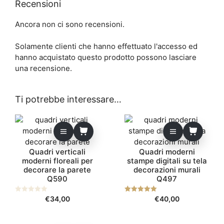
Recensioni
Ancora non ci sono recensioni.
Solamente clienti che hanno effettuato l'accesso ed
hanno acquistato questo prodotto possono lasciare
una recensione.
Ti potrebbe interessare…
Quadri verticali
Quadri moderni
moderni floreali per
stampe digitali su tela
decorare la parete
decorazioni murali
Q590
Q497
0
€
34,00
5.00
€
40,00
s
su 5
u
5