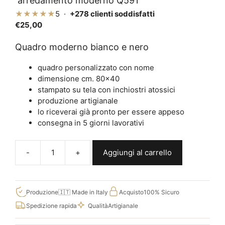
arredamento moderno Q591
★★★★★
5 ·
+278 clienti soddisfatti
€
25,00
Quadro moderno bianco e nero
quadro personalizzato con nome
dimensione cm. 80×40
stampato su tela con inchiostri atossici
produzione artigianale
lo riceverai già pronto per essere appeso
consegna in 5 giorni lavorativi
Aggiungi al carrello
Quadro
bianco
e
nero
Produzione
🇮🇹 Made in Italy
Acquisto
100% Sicuro
floreale
Spedizione rapida
Qualità
Artigianale
per
arredamento