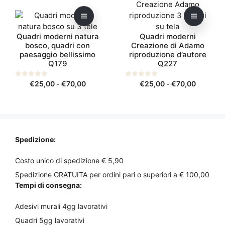
prodotto
prodotto
pagina
a
pagina
a
ha
ha
€70,00
€70,00
del
del
più
più
prodotto
prodotto
Quadri moderni natura
Quadri moderni
varianti.
varianti.
bosco, quadri con
Creazione di Adamo
Le
Le
paesaggio bellissimo
riproduzione d’autore
opzioni
opzioni
Q179
Q227
possono
possono
essere
essere
Fascia
Fascia
0
€
25,00
-
€
70,00
0
€
25,00
-
€
70,00
s
s
scelte
scelte
di
di
u
u
5
5
nella
nella
prezzo:
prezzo:
pagina
pagina
da
da
del
del
€25,00
€25,00
prodotto
a
prodotto
a
Spedizione:
€70,00
€70,00
Costo unico di spedizione € 5,90
Spedizione GRATUITA per ordini pari o superiori a € 100,00
Tempi di consegna:
Adesivi murali 4gg lavorativi
Quadri 5gg lavorativi