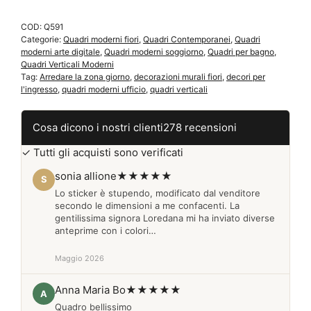
moderno
COD:
Q591
Q591
Categorie:
Quadri moderni fiori
,
Quadri Contemporanei
,
Quadri
quantità
moderni arte digitale
,
Quadri moderni soggiorno
,
Quadri per bagno
,
Quadri Verticali Moderni
Tag:
Arredare la zona giorno
,
decorazioni murali fiori
,
decori per
l'ingresso
,
quadri moderni ufficio
,
quadri verticali
Cosa dicono i nostri clienti
278 recensioni
✓ Tutti gli acquisti sono verificati
sonia allione
★★★★★
S
Lo sticker è stupendo, modificato dal venditore
secondo le dimensioni a me confacenti. La
gentilissima signora Loredana mi ha inviato diverse
anteprime con i colori…
Maggio 2026
Anna Maria Bo
★★★★★
A
Quadro bellissimo