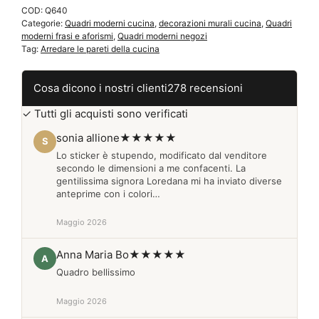
COD:
Q640
Categorie:
Quadri moderni cucina
,
decorazioni murali cucina
,
Quadri
moderni frasi e aforismi
,
Quadri moderni negozi
Tag:
Arredare le pareti della cucina
Cosa dicono i nostri clienti
278 recensioni
✓ Tutti gli acquisti sono verificati
sonia allione
★★★★★
S
Lo sticker è stupendo, modificato dal venditore
secondo le dimensioni a me confacenti. La
gentilissima signora Loredana mi ha inviato diverse
anteprime con i colori…
Maggio 2026
Anna Maria Bo
★★★★★
A
Quadro bellissimo
Maggio 2026