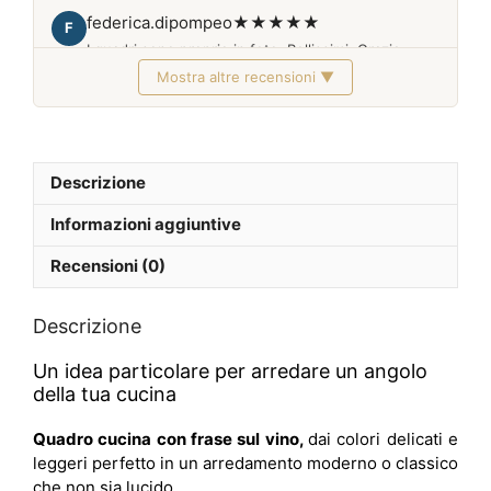
federica.dipompeo
★★★★★
F
I quadri sono proprio in foto. Bellissimi. Grazie
Mostra altre recensioni ▼
Febbraio 2026
Descrizione
Informazioni aggiuntive
Recensioni (0)
Descrizione
Un idea particolare per arredare un angolo
della tua cucina
Quadro cucina con frase sul vino,
dai colori delicati e
leggeri perfetto in un arredamento moderno o classico
che non sia lucido.