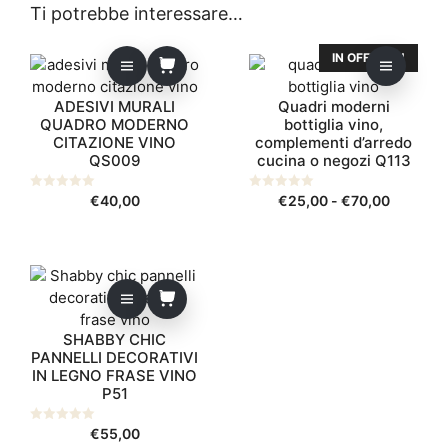
Ti potrebbe interessare…
Questo
IN OFFERTA!
prodotto
ha
ADESIVI MURALI
Quadri moderni
più
QUADRO MODERNO
bottiglia vino,
varianti.
CITAZIONE VINO
complementi d’arredo
QS009
cucina o negozi Q113
Le
opzioni
Fascia
0
€
40,00
0
€
25,00
-
€
70,00
possono
s
s
di
u
u
essere
5
5
prezzo:
scelte
da
nella
€25,00
pagina
a
del
€70,00
SHABBY CHIC
prodotto
PANNELLI DECORATIVI
IN LEGNO FRASE VINO
P51
0
€
55,00
s