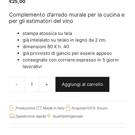
€
25,00
Complemento d’arredo murale per la cucina e
per gli estimatori del vino
stampa atossica su tela
già intelaiato su telaio in legno da 2 cm.
dimensioni 80 X h. 40
già provvisto di gancio per essere appeso
consegnato con corriere espresso in 5 giorni
lavorativi
Aggiungi al carrello
Quadro
cucina
con
frase
Produzione
🇮🇹 Made in Italy
Acquisto
100% Sicuro
sul
Spedizione rapida
Qualità
Artigianale
vino
Q640
quantità