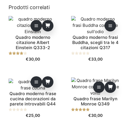
u
5
Prodotti correlati
Questo
prodotto
ha
Quadro moderno
Quadro moderno frasi
più
citazione Albert
Buddha, scegli tra le 4
varianti.
Einstein Q333-2
citazioni Q317
Le
opzioni
4.00
€
30,00
0
€
33,00
su 5
possono
s
u
essere
5
scelte
nella
pagina
Quadro moderno frase
del
cucina decorazioni da
Quadro frase Marilyn
prodotto
parete introvabili Q44
Monroe Q349
0
€
25,00
5.00
€
30,00
s
su 5
u
5