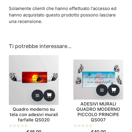
Solamente clienti che hanno effettuato l'accesso ed
hanno acquistato questo prodotto possono lasciare
una recensione.
Ti potrebbe interessare…
ADESIVI MURALI
Quadro moderno su
QUADRO MODERNO
tela con adesivi murali
PICCOLO PRINCIPE
farfalle QS020
QS007
0
€
46,00
0
€
40,00