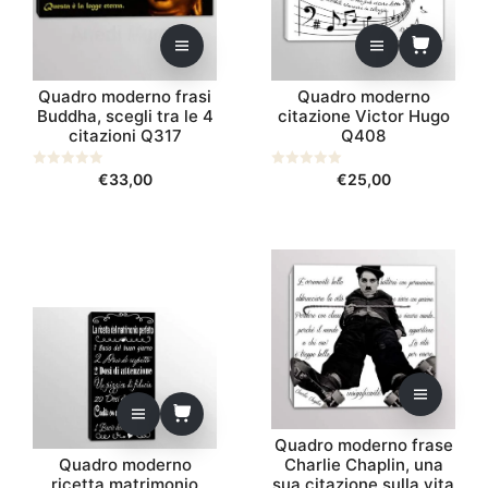
varianti.
Le
opzioni
possono
Quadro moderno frasi
Quadro moderno
essere
Buddha, scegli tra le 4
citazione Victor Hugo
scelte
citazioni Q317
Q408
nella
pagina
0
€
33,00
0
€
25,00
s
s
del
u
u
prodotto
5
5
Questo
prodotto
ha
più
varianti.
Le
opzioni
possono
Quadro moderno frase
essere
Quadro moderno
Charlie Chaplin, una
scelte
ricetta matrimonio
sua citazione sulla vita