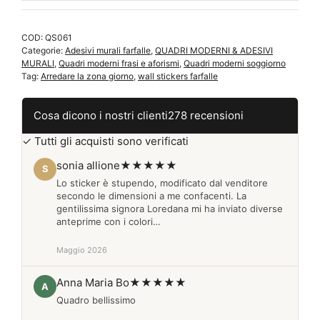
particolari
per
COD:
QS061
arredare
Categorie:
Adesivi murali farfalle
,
QUADRI MODERNI & ADESIVI
QS061
MURALI
,
Quadri moderni frasi e aforismi
,
Quadri moderni soggiorno
quantità
Tag:
Arredare la zona giorno
,
wall stickers farfalle
Cosa dicono i nostri clienti
278 recensioni
✓ Tutti gli acquisti sono verificati
sonia allione
★★★★★
S
Lo sticker è stupendo, modificato dal venditore
secondo le dimensioni a me confacenti. La
gentilissima signora Loredana mi ha inviato diverse
anteprime con i colori…
Maggio 2026
Anna Maria Bo
★★★★★
A
Quadro bellissimo