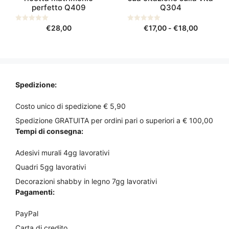
nella
perfetto Q409
Q304
pagina
Fascia
del
0
€
28,00
0
€
17,00
-
€
18,00
s
s
di
prodotto
u
u
5
5
prezzo:
da
€17,00
a
Spedizione:
€18,00
Costo unico di spedizione € 5,90
Spedizione GRATUITA per ordini pari o superiori a € 100,00
Tempi di consegna:
Adesivi murali 4gg lavorativi
Quadri 5gg lavorativi
Decorazioni shabby in legno 7gg lavorativi
Pagamenti:
PayPal
Carta di credito