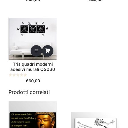
s
s
u
u
5
5
Tris quadri moderni
adesivi murali QS060
0
€
60,00
s
u
5
Prodotti correlati
Questo
prodotto
ha
più