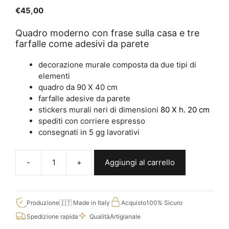
5.00
su 5
€
45,00
Quadro moderno con frase sulla casa e tre
farfalle come adesivi da parete
decorazione murale composta da due tipi di
elementi
quadro da 90 X 40 cm
farfalle adesive da parete
stickers murali neri di dimensioni
80 X h. 20 cm
spediti con corriere espresso
consegnati in 5 gg lavorativi
Aggiungi al carrello
Quadro
moderno
casa
adesivi
Produzione
🇮🇹 Made in Italy
Acquisto
100% Sicuro
murali,
Spedizione rapida
Qualità
Artigianale
idee