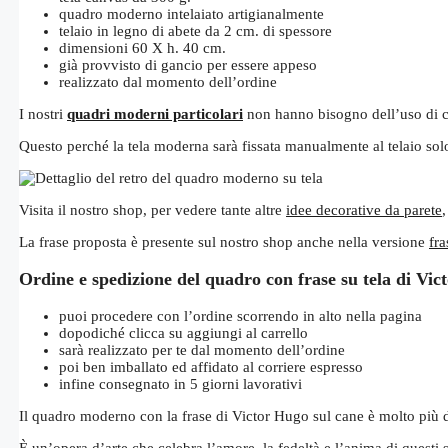
quadro moderno intelaiato artigianalmente
telaio in legno di abete da 2 cm. di spessore
dimensioni 60 X h. 40 cm.
già provvisto di gancio per essere appeso
realizzato dal momento dell’ordine
I nostri
quadri moderni particolari
non hanno bisogno dell’uso di cor
Questo perché la tela moderna sarà fissata manualmente al telaio solo
Visita il nostro shop, per vedere tante altre
idee decorative da parete
La frase proposta è presente sul nostro shop anche nella versione
fr
Ordine e spedizione del quadro con frase su tela di Vi
puoi procedere con l’ordine scorrendo in alto nella pagina
dopodiché clicca su aggiungi al carrello
sarà realizzato per te dal momento dell’ordine
poi ben imballato ed affidato al corriere espresso
infine consegnato in 5 giorni lavorativi
Il quadro moderno con la frase di Victor Hugo sul cane è molto più 
È un’opera d’arte che celebra l’amore, la fedeltà e l’anima di questi