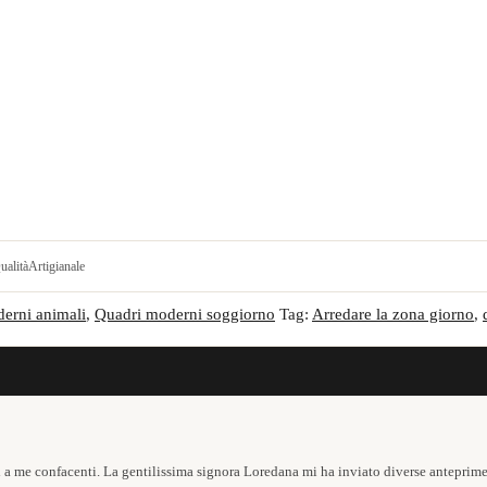
ualità
Artigianale
erni animali
,
Quadri moderni soggiorno
Tag:
Arredare la zona giorno
,
 a me confacenti. La gentilissima signora Loredana mi ha inviato diverse anteprim