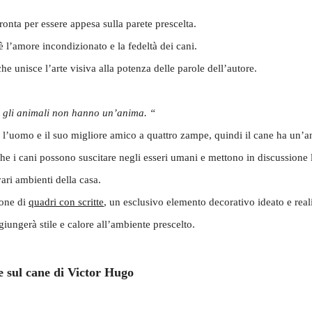
nta per essere appesa sulla parete prescelta.
 l’amore incondizionato e la fedeltà dei cani.
he unisce l’arte visiva alla potenza delle parole dell’autore.
he gli animali non hanno un’anima. “
a l’uomo e il suo migliore amico a quattro zampe, quindi il cane ha un’a
 i cani possono suscitare negli esseri umani e mettono in discussione la 
vari ambienti della casa.
ione di
quadri con scritte
, un esclusivo elemento decorativo ideato e real
ungerà stile e calore all’ambiente prescelto.
e sul cane di Victor Hugo