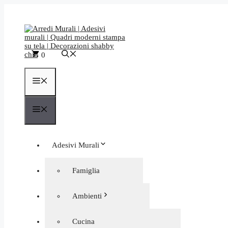
Vai
al
contenuto
0
Menu
Menu
Adesivi Murali
Quadri moderni
Famiglia
Orologi da Parete
Frasi aforismi
Ambienti
Decorazioni murali negozi
Personalizzati
Astratti
Cucina
Bagno