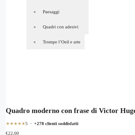
Ragazzi/ragazze
Paesaggi
Stickers stilizzati
Quadri con adesivi
Trompe l’Oeil e arte
Quadro moderno con frase di Victor Hug
★★★★★
5 ·
+278 clienti soddisfatti
€
22,00