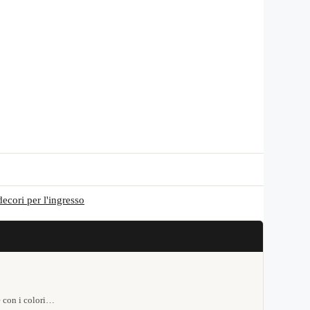
decori per l'ingresso
e con i colori…