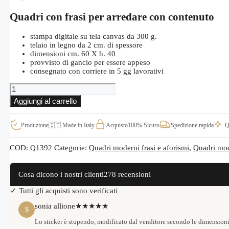
Quadri con frasi per arredare con contenuto
stampa digitale su tela canvas da 300 g.
telaio in legno da 2 cm. di spessore
dimensioni cm. 60 X h. 40
provvisto di gancio per essere appeso
consegnato con corriere in 5 gg lavorativi
Quadro
moderno
Aggiungi al carrello
con
frase
di
Produzione
🇮🇹 Made in Italy
Acquisto
100% Sicuro
Spedizione rapida
Q
Victor
Hugo
sul
COD:
Q1392
Categorie:
Quadri moderni frasi e aforismi
,
Quadri mod
cane
Q1392
quantità
Cosa dicono i nostri clienti
278 recensioni
✓ Tutti gli acquisti sono verificati
sonia allione
★★★★★
S
Lo sticker è stupendo, modificato dal venditore secondo le dimensioni