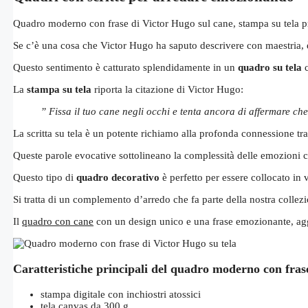
Quadro moderno con frase di Victor Hugo sul cane, stampa su tela pro
Se c’è una cosa che Victor Hugo ha saputo descrivere con maestria, è
Questo sentimento è catturato splendidamente in un
quadro su tela
c
La
stampa su tela
riporta la citazione di Victor Hugo:
” Fissa il tuo cane negli occhi e tenta ancora di affermare c
La scritta su tela è un potente richiamo alla profonda connessione tr
Queste parole evocative sottolineano la complessità delle emozioni che
Questo tipo di
quadro decorativo
è perfetto per essere collocato in 
Si tratta di un complemento d’arredo che fa parte della nostra collez
Il
quadro con cane
con un design unico e una frase emozionante, aggi
Caratteristiche principali del quadro moderno con fras
stampa digitale con inchiostri atossici
tela canvas da 300 g.