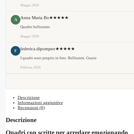
Maggio 2026
Anna Maria Bo
★★★★★
A
Quadro bellissimo
Maggio 2026
federica.dipompeo
★★★★★
F
I quadri sono proprio in foto. Bellissimi. Grazie
Febbraio 2026
Descrizione
Informazioni aggiuntive
Recensioni (0)
Descrizione
Quadri con scritte per arredare emozionando