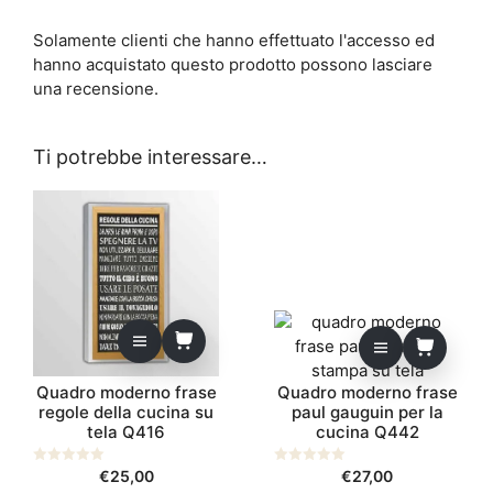
Solamente clienti che hanno effettuato l'accesso ed
hanno acquistato questo prodotto possono lasciare
una recensione.
Ti potrebbe interessare…
Quadro moderno frase
Quadro moderno frase
regole della cucina su
paul gauguin per la
tela Q416
cucina Q442
0
€
25,00
0
€
27,00
s
s