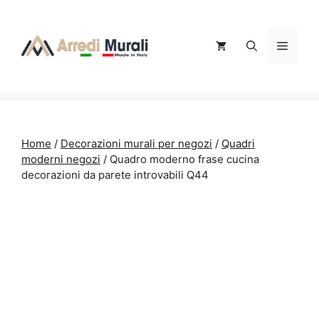
Vai
al
contenuto
Menu
Home
/
Decorazioni murali per negozi
/
Quadri
moderni negozi
/ Quadro moderno frase cucina
decorazioni da parete introvabili Q44