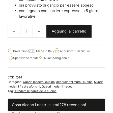
già provvisto di gancio per essere appeso
consegnato con corriere espresso in 5 giorni
lavorativi
Aggiungi al carrello
Quadro
moderno
frase
cucina
Produzione
🇮🇹 Made in Italy
Acquisto
100% Sicuro
decorazioni
Spedizione rapida
Qualità
Artigianale
da
parete
introvabili
COD:
Q44
Q44
Categorie:
Quadri moderni cucina
,
decorazioni murali cucina
,
Quadri
quantità
moderni frasi e aforismi
,
Quadri moderni negozi
Tag:
Arredare le pareti della cucina
Cosa dicono i nostri clienti
278 recensioni