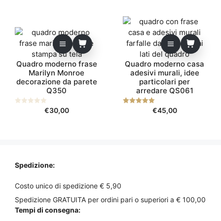
essere
5
prezzo:
scelte
da
nella
€25,00
pagina
a
del
€70,00
prodotto
Quadro moderno frase
Quadro moderno casa
Marilyn Monroe
adesivi murali, idee
decorazione da parete
particolari per
Q350
arredare QS061
0
€
30,00
5.00
€
45,00
s
su 5
u
5
Spedizione:
Costo unico di spedizione € 5,90
Spedizione GRATUITA per ordini pari o superiori a € 100,00
Tempi di consegna: