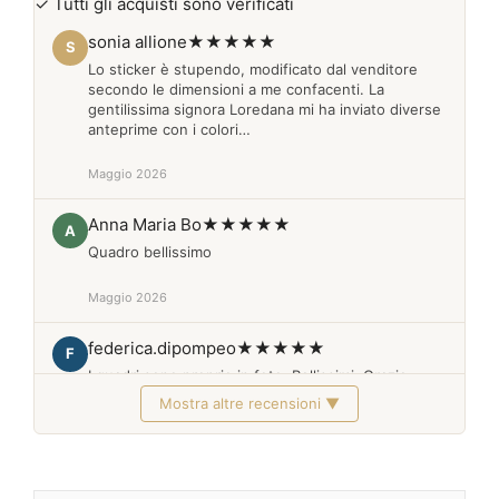
✓ Tutti gli acquisti sono verificati
sonia allione
★★★★★
S
Lo sticker è stupendo, modificato dal venditore
secondo le dimensioni a me confacenti. La
gentilissima signora Loredana mi ha inviato diverse
anteprime con i colori…
Maggio 2026
Anna Maria Bo
★★★★★
A
Quadro bellissimo
Maggio 2026
federica.dipompeo
★★★★★
F
I quadri sono proprio in foto. Bellissimi. Grazie
Mostra altre recensioni ▼
Febbraio 2026