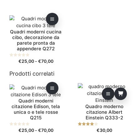
u
u
5
5
Questo
prodotto
Quadri moderni cucina
ha
cibo, decorazione da
più
parete pronta da
varianti.
appendere Q272
Le
opzioni
Fascia
0
€
25,00
-
€
70,00
s
possono
di
u
5
essere
Prodotti correlati
prezzo:
scelte
da
Questo
nella
€25,00
prodotto
pagina
a
ha
€70,00
del
Quadri moderni
citazione Edison, tela
Quadro moderno
più
prodotto
unica o e tele rosse
citazione Albert
varianti.
Q215
Einstein Q333-2
Le
opzioni
Fascia
0
€
25,00
-
€
70,00
4.00
€
30,00
possono
s
su 5
di
u