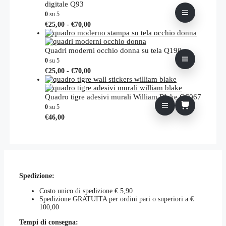
digitale Q93
0
su 5
Fascia
Questo
€
25,00
-
€
70,00
di
prodotto
prezzo:
ha
da
più
Quadri moderni occhio donna su tela Q190
€25,00
varianti.
0
su 5
a
Le
Fascia
Questo
€
25,00
-
€
70,00
€70,00
opzioni
di
prodotto
possono
prezzo:
ha
essere
da
più
Quadro tigre adesivi murali William Blake QS067
scelte
€25,00
varianti.
0
su 5
nella
a
Le
€
46,00
pagina
€70,00
opzioni
del
possono
prodotto
essere
scelte
nella
pagina
del
Spedizione:
prodotto
Costo unico di spedizione € 5,90
Spedizione GRATUITA per ordini pari o superiori a €
100,00
Tempi di consegna: