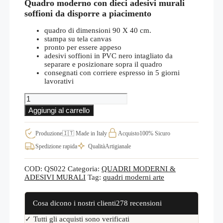
Quadro moderno con dieci adesivi murali
soffioni da disporre a piacimento
quadro di dimensioni 90 X 40 cm.
stampa su tela canvas
pronto per essere appeso
adesivi soffioni in PVC nero intagliato da
separare e posizionare sopra il quadro
consegnati con corriere espresso in 5 giorni
lavorativi
Quadro
moderno
Aggiungi al carrello
wall
stickers
soffioni
Produzione
🇮🇹 Made in Italy
Acquisto
100% Sicuro
adesivi
Spedizione rapida
Qualità
Artigianale
QS022
quantità
COD:
QS022
Categoria:
QUADRI MODERNI &
ADESIVI MURALI
Tag:
quadri moderni arte
Cosa dicono i nostri clienti
278 recensioni
✓ Tutti gli acquisti sono verificati