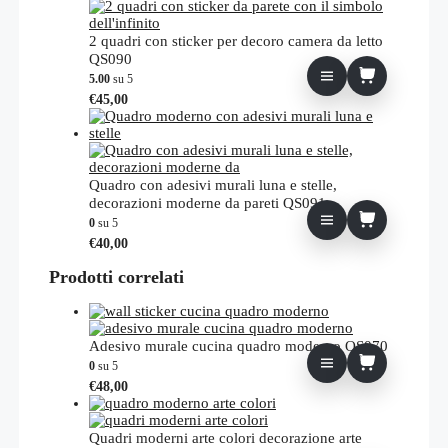
2 quadri con sticker per decoro camera da letto
QS090
5.00
su 5
€
45,00
Quadro con adesivi murali luna e stelle,
decorazioni moderne da pareti QS091
0
su 5
€
40,00
Prodotti correlati
Adesivo murale cucina quadro moderno QS070
0
su 5
€
48,00
Quadri moderni arte colori decorazione arte