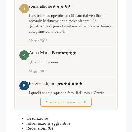
sonia allione
★★★★★
S
Lo sticker è stupendo, modificato dal venditore
secondo le dimensioni a me confacenti. La
gentilissima signora Loredana mi ha inviato diverse
anteprime con i colori…
Maggio 2026
Anna Maria Bo
★★★★★
A
Quadro bellissimo
Maggio 2026
federica.dipompeo
★★★★★
F
I quadri sono proprio in foto. Bellissimi. Grazie
Mostra altre recensioni ▼
Febbraio 2026
Descrizione
Informazioni aggiuntive
Recensioni (0)