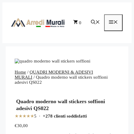
Vai
al
contenuto
Menu
0
Home
/
QUADRI MODERNI & ADESIVI
MURALI
/ Quadro moderno wall stickers soffioni
adesivi QS022
Quadro moderno wall stickers soffioni
adesivi QS022
★★★★★
5 ·
+278 clienti soddisfatti
€
30,00