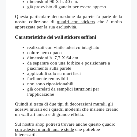
dimensioni 90 X h. 40 cm.
già provvisto di gancio per essere appeso
Questa particolare decorazione da parete fa parte della
nostra collezione di
quadri con stickers
che è molto
apprezzata per la sua esclusività.
Caratteristiche dei wall stickers soffioni
realizzati con vinile adesivo intagliato
colore nero opaco
dimensioni h. 7,7 X 64 cm.
da separare con una forbice e posizionare a
piacimento sulla parete
applicabili solo su muri lisci
facilmente removibili
non sono riposizionabili
già correlati da semplici
istruzioni per
l’applicazione
Quindi si tratta di due tipi di decorazioni murali, gli
adesivi murali
ed i
quadri moderni
che insieme creano
un wall art unico e di grande effetto.
Sul nostro shop potresti trovare anche questo
quadro
con adesivi murali luna e stelle
che potrebbe
interessarti.