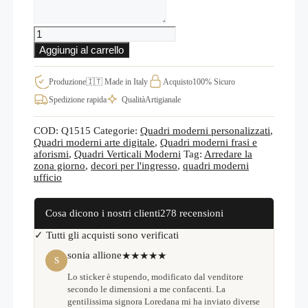
Quadro
Personalizzabile
Aggiungi al carrello
su
Tela
Verticale
Produzione
🇮🇹 Made in Italy
Acquisto
100% Sicuro
con
Spedizione rapida
Qualità
Artigianale
Frase
Q1515
quantità
COD:
Q1515
Categorie:
Quadri moderni personalizzati
,
Quadri moderni arte digitale
,
Quadri moderni frasi e
aforismi
,
Quadri Verticali Moderni
Tag:
Arredare la
zona giorno
,
decori per l'ingresso
,
quadri moderni
ufficio
Cosa dicono i nostri clienti
278 recensioni
✓ Tutti gli acquisti sono verificati
sonia allione
★★★★★
S
Lo sticker è stupendo, modificato dal venditore
secondo le dimensioni a me confacenti. La
gentilissima signora Loredana mi ha inviato diverse