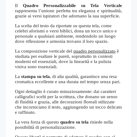
Il
Quadro Personalizzabile su Tela Verticale
rappresenta l’unione perfetta tra eleganza e spiritualità,
grazie ai versi ispiratori che adornano la sua superficie.
La scelta del testo da riportate su questa tela, come
celebri aforismi o versi biblici, dona un tocco unico e
personale a qualsiasi ambiente, rendendolo un luogo
dove riflessione e armonia trovano il loro spazio.
La composizione verticale del
quadro personalizzato
è
studiata per esaltare le pareti, soprattutto in contesti
moderni ed essenziali, dove la linearità e la pulizia
visiva sono essenziali.
La
stampa su tela
, di alta qualità, garantisce una resa
cromatica eccellente e una durata nel tempo senza pari.
Ogni dettaglio è curato minuziosamente: dai caratteri
calligrafici scelti per la scrittura, che donano un senso
di fluidità e grazia, alle decorazioni floreali stilizzate
che incorniciano il testo, aggiungendo un tocco delicato
e raffinato.
La vera forza di questo
quadro su tela
risiede nella
possibilità di personalizzazione.
Questa libertà ti permette di adattare il quadro con al