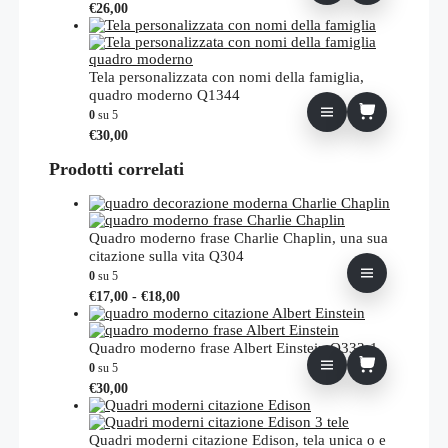
€
26,00
Tela personalizzata con nomi della famiglia,
quadro moderno Q1344
0
su 5
€
30,00
Prodotti correlati
Quadro moderno frase Charlie Chaplin, una sua
citazione sulla vita Q304
0
su 5
Fascia
Questo
€
17,00
-
€
18,00
di
prodotto
prezzo:
ha
da
più
Quadro moderno frase Albert Einstein Q333-1
€17,00
varianti.
0
su 5
a
Le
€
30,00
€18,00
opzioni
possono
essere
Quadri moderni citazione Edison, tela unica o e
scelte