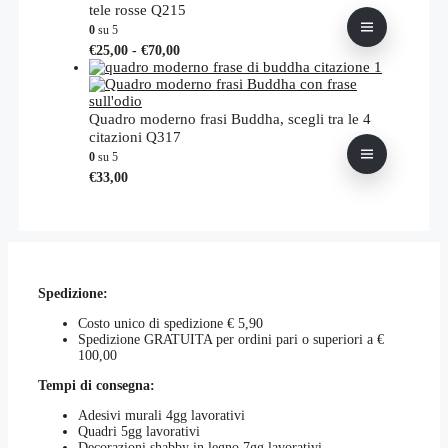
tele rosse Q215
nella
0
su 5
pagina
Fascia
Questo
€
25,00
-
€
70,00
del
di
prodotto
prodotto
prezzo:
ha
da
più
€25,00
varianti.
Quadro moderno frasi Buddha, scegli tra le 4
a
Le
citazioni Q317
€70,00
opzioni
0
su 5
possono
Questo
€
33,00
essere
prodotto
scelte
ha
nella
più
pagina
varianti.
del
Le
prodotto
opzioni
Spedizione:
possono
essere
Costo unico di spedizione € 5,90
scelte
Spedizione GRATUITA per ordini pari o superiori a €
nella
100,00
pagina
del
Tempi di consegna:
prodotto
Adesivi murali 4gg lavorativi
Quadri 5gg lavorativi
Decorazioni shabby in legno 7gg lavorativi