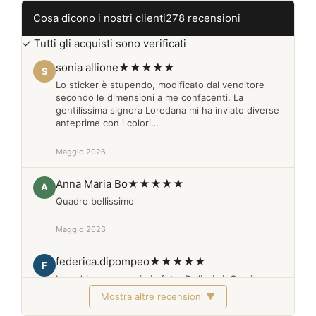
quantità
Cosa dicono i nostri clienti
278 recensioni
✓ Tutti gli acquisti sono verificati
sonia allione
★★★★★
S
Lo sticker è stupendo, modificato dal venditore
secondo le dimensioni a me confacenti. La
gentilissima signora Loredana mi ha inviato diverse
anteprime con i colori…
Maggio 2026
Anna Maria Bo
★★★★★
A
Quadro bellissimo
Maggio 2026
federica.dipompeo
★★★★★
F
I quadri sono proprio in foto. Bellissimi. Grazie
Mostra altre recensioni ▼
Febbraio 2026