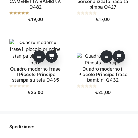
CAMERETTA BAMBINA
personalizzato nascita
Q482
bimba Q427
5.00
€
19,00
0
€
17,00
su 5
s
u
5
Quadro moderno frase
Quadro moderno il
il Piccolo Principe
Piccolo Principe frase
stampa su tela Q435
bambini Q432
0
€
25,00
0
€
25,00
s
s
u
u
5
5
Spedizione: