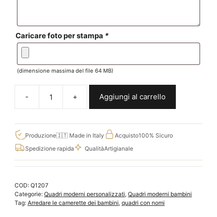
Caricare foto per stampa
*
(dimensione massima del file 64 MB)
Aggiungi al carrello
Quadro
personalizzato
per
bambini
Produzione
🇮🇹 Made in Italy
Acquisto
100% Sicuro
con
Spedizione rapida
Qualità
Artigianale
nome
e
foto
COD:
Q1207
su
Categorie:
Quadri moderni personalizzati
,
Quadri moderni bambini
tela
Tag:
Arredare le camerette dei bambini
,
quadri con nomi
Q1207