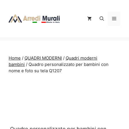
Vai
al
contenuto
Menu
Home
/
QUADRI MODERNI
/
Quadri moderni
bambini
/ Quadro personalizzato per bambini con
nome e foto su tela Q1207
Quadro personalizzato per bambini con