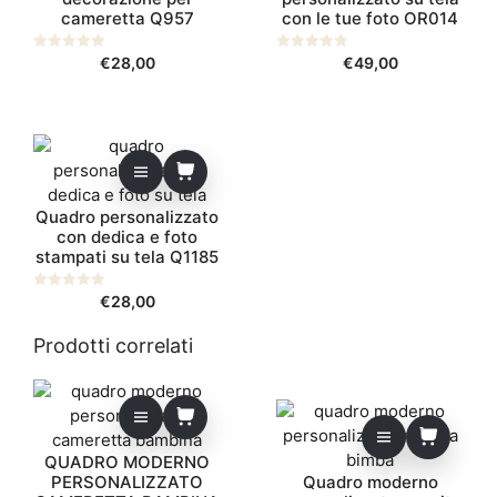
cameretta Q957
con le tue foto OR014
0
€
28,00
0
€
49,00
s
s
u
u
5
5
Quadro personalizzato
con dedica e foto
stampati su tela Q1185
0
€
28,00
s
u
5
Prodotti correlati
QUADRO MODERNO
PERSONALIZZATO
Quadro moderno