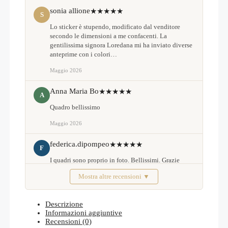
sonia allione
★★★★★
S
Lo sticker è stupendo, modificato dal venditore
secondo le dimensioni a me confacenti. La
gentilissima signora Loredana mi ha inviato diverse
anteprime con i colori…
Maggio 2026
Anna Maria Bo
★★★★★
A
Quadro bellissimo
Maggio 2026
federica.dipompeo
★★★★★
F
I quadri sono proprio in foto. Bellissimi. Grazie
Mostra altre recensioni ▼
Febbraio 2026
Descrizione
Informazioni aggiuntive
Recensioni (0)