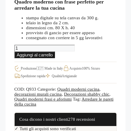
Quadro moderno con frase perfetto per
arredare la tua cucina
stampa digitale su tela canvas da 300 g.
telaio in legno da 2 cm.
dimensioni cm. 80 X h. 40
provvisto di gancio per essere appeso
consegnato con corriere in 5 gg lavorativi
Quadro
con
Aggiungi al carrello
scritta
per
la
Produzione
🇮🇹 Made in Italy
Acquisto
100% Sicuro
cucina,
Spedizione rapida
Qualità
Artigianale
stampa
su
tela
COD:
Q933
Categorie:
Quadri moderni cucina
,
in
decorazioni murali cucina
,
Decorazioni shabby chic
,
stile
Quadri moderni frasi e aforismi
Tag:
Arredare le pareti
shabby
della cucina
Q933
quantità
Cosa dicono i nostri clienti
278 recensioni
✓ Tutti gli acquisti sono verificati