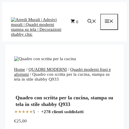
Vai
al
contenuto
Menu
0
Home
/
QUADRI MODERNI
/
Quadri moderni frasi e
aforismi
/ Quadro con scritta per la cucina, stampa su
tela in stile shabby Q933
Quadro con scritta per la cucina, stampa su
tela in stile shabby Q933
★★★★★
5 ·
+278 clienti soddisfatti
€
25,00