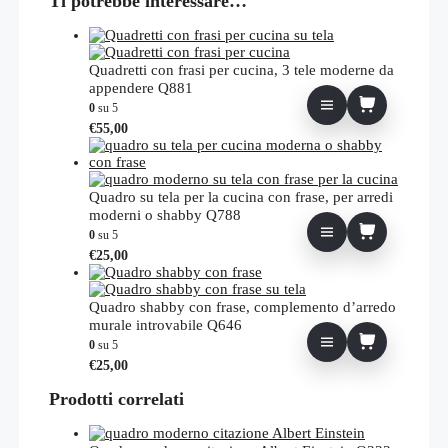
Ti potrebbe interessare…
Quadretti con frasi per cucina, 3 tele moderne da
appendere Q881
0
su 5
€
55,00
Quadro su tela per la cucina con frase, per arredi
moderni o shabby Q788
0
su 5
€
25,00
Quadro shabby con frase, complemento d’arredo
murale introvabile Q646
0
su 5
€
25,00
Prodotti correlati