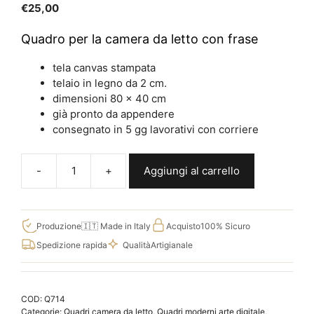
€
25,00
Quadro per la camera da letto con frase
tela canvas stampata
telaio in legno da 2 cm.
dimensioni 80 x 40 cm
già pronto da appendere
consegnato in 5 gg lavorativi con corriere
Aggiungi al carrello
Quadro
su
tela
con
Produzione
🇮🇹 Made in Italy
Acquisto
100% Sicuro
frase
Spedizione rapida
Qualità
Artigianale
per
la
camera
COD:
Q714
matrimoniale,
Categorie:
Quadri camera da letto
,
Quadri moderni arte digitale
,