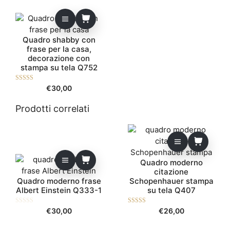
Quadro shabby con
frase per la casa,
decorazione con
stampa su tela Q752
5.00
€
30,00
su 5
Prodotti correlati
Quadro moderno
citazione
Quadro moderno frase
Schopenhauer stampa
Albert Einstein Q333-1
su tela Q407
0
5.00
€
30,00
€
26,00
s
su 5
u
5