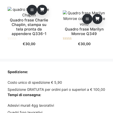
Quadro frase Charlie
Chaplin, stampa su
tela pronta da
Quadro frase Marilyn
appendere Q336-1
Monroe Q349
0
5.00
€
30,00
€
30,00
s
su 5
u
5
Spedizione:
Costo unico di spedizione € 5,90
Spedizione GRATUITA per ordini pari o superiori a € 100,00
Tempi di consegna:
Adesivi murali 4gg lavorativi
Quadri 5gg lavorativi