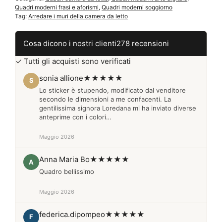
unico
Quadri moderni frasi e aforismi
,
Quadri moderni soggiorno
e
Tag:
Arredare i muri della camera da letto
originale
Q714
Cosa dicono i nostri clienti
278 recensioni
quantità
✓ Tutti gli acquisti sono verificati
sonia allione
★★★★★
S
Lo sticker è stupendo, modificato dal venditore
secondo le dimensioni a me confacenti. La
gentilissima signora Loredana mi ha inviato diverse
anteprime con i colori…
Maggio 2026
Anna Maria Bo
★★★★★
A
Quadro bellissimo
Maggio 2026
federica.dipompeo
★★★★★
F