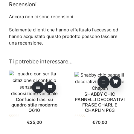
Recensioni
Ancora non ci sono recensioni.
Solamente clienti che hanno effettuato l'accesso ed
hanno acquistato questo prodotto possono lasciare
una recensione.
Ti potrebbe interessare…
SHABBY CHIC
Confucio frasi su
PANNELLI DECORATIVI
quadro stile moderno
FRASE CHARLIE
Q610
CHAPLIN P63
0
0
€
25,00
€
70,00
s
s
u
u
5
5