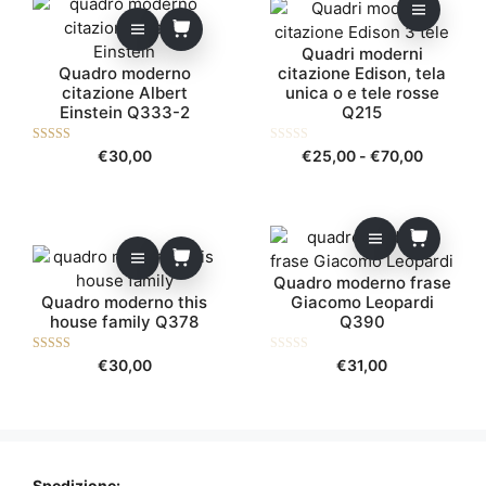
Questo
prodotto
ha
Quadri moderni
Quadro moderno
citazione Edison, tela
più
citazione Albert
unica o e tele rosse
varianti.
Einstein Q333-2
Q215
Le
opzioni
4.00
0
Fascia
€
30,00
€
25,00
-
€
70,00
su 5
s
possono
di
u
essere
5
prezzo:
scelte
da
nella
€25,00
pagina
a
Quadro moderno frase
del
€70,00
Quadro moderno this
Giacomo Leopardi
prodotto
house family Q378
Q390
5.00
0
€
30,00
€
31,00
su 5
s
u
5
Spedizione: