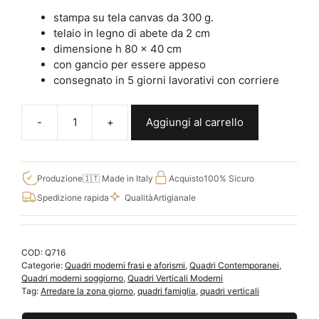
stampa su tela canvas da 300 g.
telaio in legno di abete da 2 cm
dimensione h 80 x 40 cm
con gancio per essere appeso
consegnato in 5 giorni lavorativi con corriere
Aggiungi al carrello
Quadro
verticale
moderno
con
Produzione
🇮🇹 Made in Italy
Acquisto
100% Sicuro
frase
Spedizione rapida
Qualità
Artigianale
bianco
e
nero
COD:
Q716
Q716
Categorie:
Quadri moderni frasi e aforismi
,
Quadri Contemporanei
,
quantità
Quadri moderni soggiorno
,
Quadri Verticali Moderni
Tag:
Arredare la zona giorno
,
quadri famiglia
,
quadri verticali