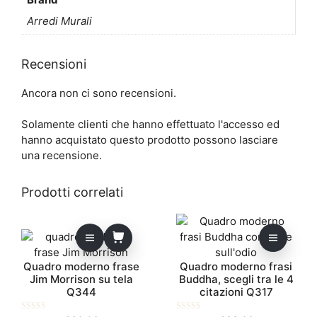
Arredi Murali
Recensioni
Ancora non ci sono recensioni.
Solamente clienti che hanno effettuato l'accesso ed
hanno acquistato questo prodotto possono lasciare
una recensione.
Prodotti correlati
Questo
prodotto
ha
Quadro moderno frase
Quadro moderno frasi
più
Jim Morrison su tela
Buddha, scegli tra le 4
varianti.
Q344
citazioni Q317
Le
opzioni