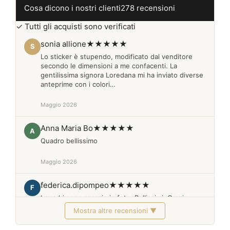
Cosa dicono i nostri clienti
278 recensioni
✓ Tutti gli acquisti sono verificati
sonia allione
★★★★★
S
Lo sticker è stupendo, modificato dal venditore
secondo le dimensioni a me confacenti. La
gentilissima signora Loredana mi ha inviato diverse
anteprime con i colori…
Maggio 2026
Anna Maria Bo
★★★★★
A
Quadro bellissimo
Maggio 2026
federica.dipompeo
★★★★★
F
I quadri sono proprio in foto. Bellissimi. Grazie
Mostra altre recensioni ▼
Febbraio 2026