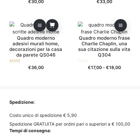
0
0
€
30,00
€
33,00
s
s
possono
u
u
essere
5
5
scelte
Questo
nella
prodotto
pagina
Quadro moderno
Quadro moderno frase
ha
del
adesivi murali home,
Charlie Chaplin, una
più
prodotto
decorazioni per la casa
sua citazione sulla vita
varianti.
da parete QS046
Q304
Le
opzioni
5.00
0
Fascia
€
36,00
€
17,00
-
€
18,00
su 5
s
possono
di
u
5
essere
prezzo:
scelte
da
nella
€17,00
pagina
a
Spedizione:
€18,00
del
prodotto
Costo unico di spedizione € 5,90
Spedizione GRATUITA per ordini pari o superiori a € 100,00
Tempi di consegna: