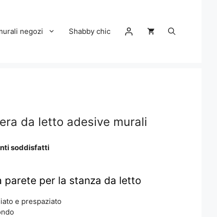
murali negozi
Shabby chic
era da letto adesive murali
nti soddisfatti
 parete per la stanza da letto
iato e prespaziato
ondo