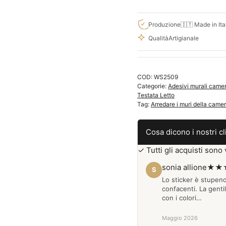
per
camera
da
Produzione
🇮🇹 Made in Ita
letto
Qualità
Artigianale
adesive
murali
WS2509
COD:
WS2509
quantità
Categorie:
Adesivi murali camer
Testata Letto
Tag:
Arredare i muri della camer
Cosa dicono i nostri cl
✓ Tutti gli acquisti sono v
sonia allione
★★
S
Lo sticker è stupen
confacenti. La genti
con i colori…
Maggio 2026