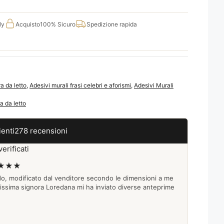
ly
Acquisto
100% Sicuro
Spedizione rapida
a da letto
,
Adesivi murali frasi celebri e aforismi
,
Adesivi Murali
a da letto
ienti
278 recensioni
erificati
★★★
do, modificato dal venditore secondo le dimensioni a me
lissima signora Loredana mi ha inviato diverse anteprime