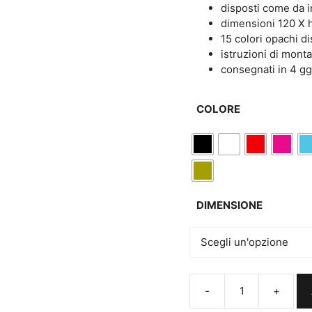
disposti come da 
dimensioni 120 X h
15 colori opachi di
istruzioni di mont
consegnati in 4 gg
COLORE
DIMENSIONE
Scritte