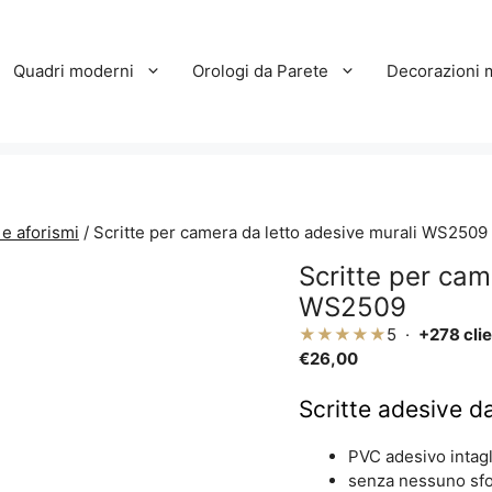
Quadri moderni
Orologi da Parete
Decorazioni 
 e aforismi
/ Scritte per camera da letto adesive murali WS2509
Scritte per cam
WS2509
★★★★★
5 ·
+278 clie
€
26,00
Scritte adesive da
PVC adesivo intagl
senza nessuno sf