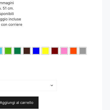
immagini
. 51 cm.
sponibili
aggio incluse
 con corriere
Aggiungi al carrello