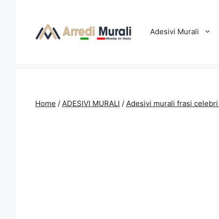
Vai
al
contenuto
Adesivi Murali
Home
/
ADESIVI MURALI
/
Adesivi murali frasi celebri