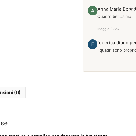
Anna Maria Bo
★
A
Quadro bellissimo
Maggio 2026
federica.dipompe
F
I quadri sono proprio
Febbraio 2026
nsioni (0)
ase