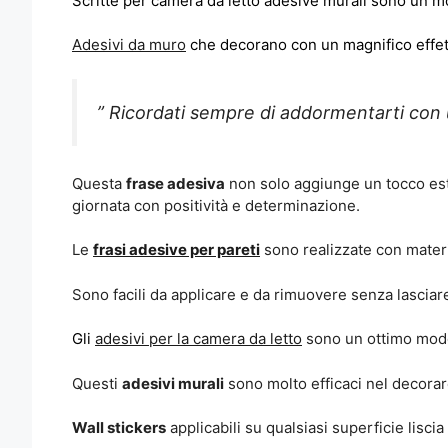
Scritte per camera da letto adesive murali sono un m
Adesivi da muro
che decorano con un magnifico effetto
” Ricordati sempre di addormentarti con 
Questa
frase adesiva
non solo aggiunge un tocco est
giornata con positività e determinazione.
Le
frasi adesive per pareti
sono realizzate con materia
Sono facili da applicare e da rimuovere senza lasciar
Gli
adesivi per la camera da letto
sono un ottimo modo 
Questi
adesivi murali
sono molto efficaci nel decorare
Wall stickers
applicabili su qualsiasi superficie liscia