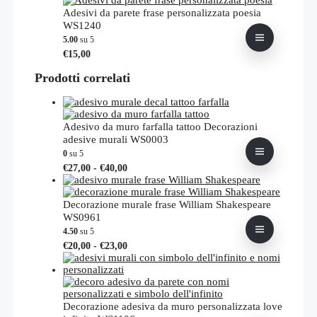
nella
più
Adesivi da parete frase personalizzata poesia
pagina
varianti.
WS1240
del
Le
5.00
su 5
prodotto
opzioni
Questo
€
15,00
possono
prodotto
essere
Prodotti correlati
ha
scelte
più
nella
varianti.
pagina
Le
del
opzioni
Adesivo da muro farfalla tattoo Decorazioni
prodotto
possono
adesive murali WS0003
essere
0
su 5
scelte
Fascia
Questo
€
27,00
-
€
40,00
nella
di
prodotto
pagina
prezzo:
ha
del
da
più
Decorazione murale frase William Shakespeare
prodotto
€27,00
varianti.
WS0961
a
Le
4.50
su 5
€40,00
opzioni
Fascia
Questo
€
20,00
-
€
23,00
possono
di
prodotto
essere
prezzo:
ha
scelte
da
più
nella
€20,00
varianti.
pagina
a
Le
Decorazione adesiva da muro personalizzata love
del
€23,00
opzioni