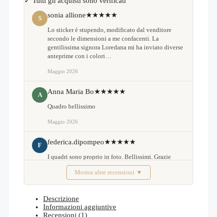
✓ Tutti gli acquisti sono verificati
sonia allione
★★★★★
S
Lo sticker è stupendo, modificato dal venditore
secondo le dimensioni a me confacenti. La
gentilissima signora Loredana mi ha inviato diverse
anteprime con i colori…
Maggio 2026
Anna Maria Bo
★★★★★
A
Quadro bellissimo
Maggio 2026
federica.dipompeo
★★★★★
F
I quadri sono proprio in foto. Bellissimi. Grazie
Mostra altre recensioni ▼
Febbraio 2026
Descrizione
Informazioni aggiuntive
Recensioni (1)