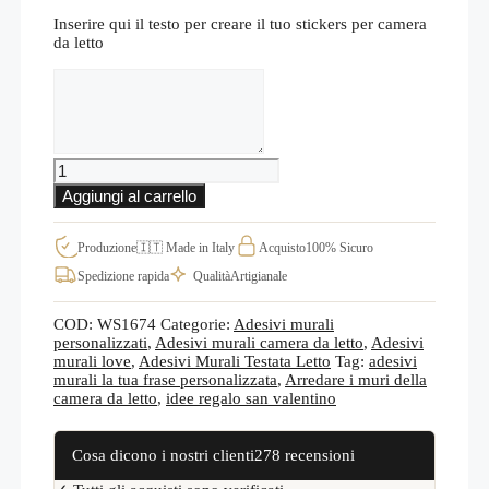
Inserire qui il testo per creare il tuo stickers per camera
da letto
Testo
per
la
personalizzazione
Scritte
personalizzate
Aggiungi al carrello
da
parete
per
Produzione
🇮🇹 Made in Italy
Acquisto
100% Sicuro
camera
Spedizione rapida
Qualità
Artigianale
letto
matrimoniale
WS1674
COD:
WS1674
Categorie:
Adesivi murali
quantità
personalizzati
,
Adesivi murali camera da letto
,
Adesivi
murali love
,
Adesivi Murali Testata Letto
Tag:
adesivi
murali la tua frase personalizzata
,
Arredare i muri della
camera da letto
,
idee regalo san valentino
Cosa dicono i nostri clienti
278 recensioni