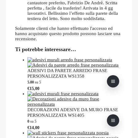
cantautore preferito, Fabrizio De Andrè. Scritta
perfetta , facile da trasferire! Arrivata in 4 gg
lavorativi. Bellissimo l’effetto sulla parete della
testiera del letto. Sono molto soddisfatta.
Solamente clienti che hanno effettuato l'accesso ed
hanno acquistato questo prodotto possono lasciare una
recensione.
Ti potrebbe interessare…
ADESIVI DA PARETE ARREDO FRASE
PERSONALIZZATA WS1358
5.00
su 5
Questo
€
15,00
prodotto
ha
più
varianti.
DECORAZIONI ADESIVE DA MURO FRASE
Le
PERSONALIZZATA WS1405
opzioni
0
su 5
possono
Questo
€
14,00
essere
prodotto
scelte
ha