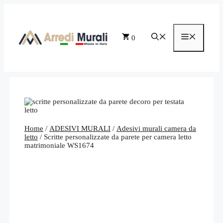
Vai
al
contenuto
Menu
0
Home
/
ADESIVI MURALI
/
Adesivi murali camera da
letto
/ Scritte personalizzate da parete per camera letto
matrimoniale WS1674