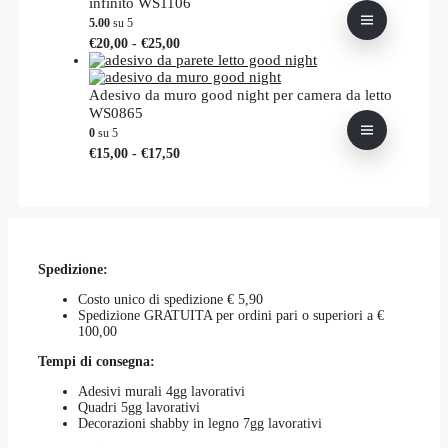
infinito WS1106
prodotto
possono
5.00
su 5
essere
Fascia
Questo
€
20,00
-
€
25,00
scelte
di
prodotto
nella
prezzo:
ha
pagina
da
più
Adesivo da muro good night per camera da letto
del
€20,00
varianti.
WS0865
prodotto
a
Le
0
su 5
€25,00
opzioni
Fascia
Questo
€
15,00
-
€
17,50
possono
di
prodotto
essere
prezzo:
ha
scelte
da
più
nella
€15,00
varianti.
pagina
a
Le
del
€17,50
opzioni
prodotto
Spedizione:
possono
essere
Costo unico di spedizione € 5,90
scelte
Spedizione GRATUITA per ordini pari o superiori a €
nella
100,00
pagina
del
Tempi di consegna:
prodotto
Adesivi murali 4gg lavorativi
Quadri 5gg lavorativi
Decorazioni shabby in legno 7gg lavorativi