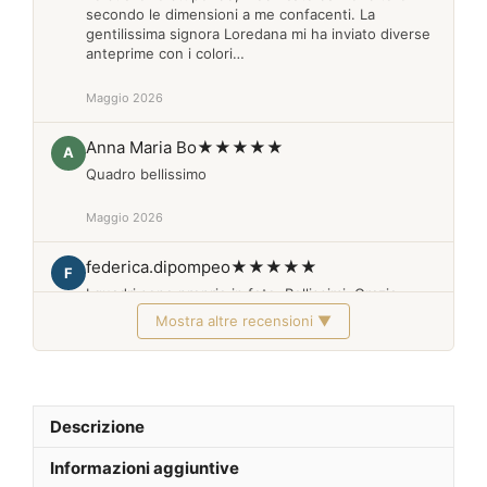
secondo le dimensioni a me confacenti. La
gentilissima signora Loredana mi ha inviato diverse
anteprime con i colori…
Maggio 2026
Anna Maria Bo
★★★★★
A
Quadro bellissimo
Maggio 2026
federica.dipompeo
★★★★★
F
I quadri sono proprio in foto. Bellissimi. Grazie
Mostra altre recensioni ▼
Febbraio 2026
Descrizione
Informazioni aggiuntive