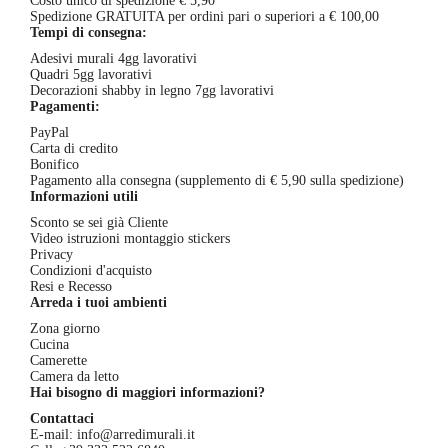
Costo unico di spedizione € 5,90
pagina
Spedizione GRATUITA per ordini pari o superiori a € 100,00
del
Tempi di consegna:
prodotto
Adesivi murali 4gg lavorativi
Quadri 5gg lavorativi
Decorazioni shabby in legno 7gg lavorativi
Pagamenti:
PayPal
Carta di credito
Bonifico
Pagamento alla consegna (supplemento di € 5,90 sulla spedizione)
Informazioni utili
Sconto se sei già Cliente
Video istruzioni montaggio stickers
Privacy
Condizioni d'acquisto
Resi e Recesso
Arreda i tuoi ambienti
Zona giorno
Cucina
Camerette
Camera da letto
Hai bisogno di maggiori informazioni?
Contattaci
E-mail:
info@arredimurali.it