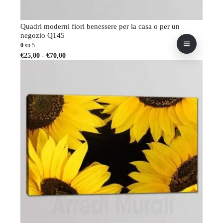
Quadri moderni fiori benessere per la casa o per un
negozio Q145
0
su 5
Fascia
Questo
€
25,00
-
€
70,00
di
prodotto
prezzo:
ha
da
più
€25,00
varianti.
a
Le
€70,00
opzioni
possono
essere
scelte
nella
pagina
del
prodotto