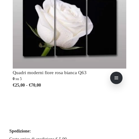
Quadri moderni fiore rosa bianca Q63
0
su 5
Fascia
Questo
€
25,00
-
€
70,00
di
prodotto
prezzo:
ha
da
più
€25,00
varianti.
a
Le
€70,00
opzioni
possono
essere
Spedizione:
scelte
nella