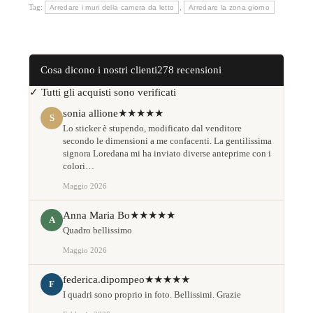
Tag:
,
Arredare i muri della camera da letto
Arredare la zona giorno
Cosa dicono i nostri clienti
278 recensioni
✓ Tutti gli acquisti sono verificati
sonia allione
★★★★★
S
Lo sticker è stupendo, modificato dal venditore
secondo le dimensioni a me confacenti. La gentilissima
signora Loredana mi ha inviato diverse anteprime con i
colori…
Maggio 2026
Anna Maria Bo
★★★★★
A
Quadro bellissimo
Maggio 2026
federica.dipompeo
★★★★★
F
I quadri sono proprio in foto. Bellissimi. Grazie