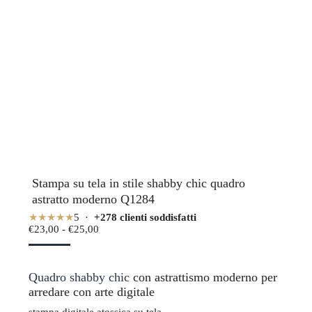
Stampa su tela in stile shabby chic quadro
astratto moderno Q1284
★★★★★
5 ·
+278 clienti soddisfatti
Fascia
€
23,00
-
€
25,00
di
prezzo:
da
Quadro shabby chic
€23,00
con astrattismo moderno per
a
arredare con arte digitale
€25,00