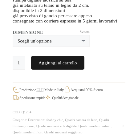
stampa digitale atossica su tela
già intelaiato su telaio in legno da 2 cm.
disponibile in 2 dimensioni
già provvisto di gancio per essere appeso
consegnato con corriere espresso in 5 giorni lavorativi
DIMENSIONE
Svuota
Stampa
Aggiungi al carrello
su
tela
in
stile
shabby
chic
Produzione
🇮🇹 Made in Italy
Acquisto
100% Sicuro
quadro
Spedizione rapida
Qualità
Artigianale
astratto
moderno
Q1284
COD:
Q1284
quantità
Categorie:
Decorazioni shabby chic
,
Quadri camera da letto
,
Quadri
Contemporanei
,
Quadri moderni arte digitale
,
Quadri moderni astratti
,
Quadri moderni fiori
,
Quadri moderni soggiorno